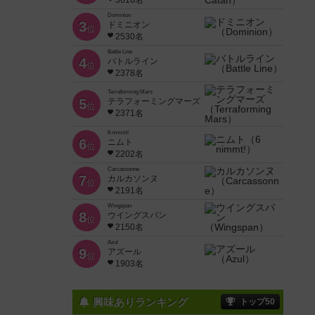
3616名
Dominion
3
ドミニオン
位
2530名
Battle Line
4
バトルライン
位
2378名
Terraforming Mars
5
テラフォーミングマーズ
位
2371名
6 nimmt!
6
ニムト
位
2202名
Carcassonne
7
カルカソンヌ
位
2191名
Wingspan
8
ウイングスパン
位
2150名
Azul
9
アズール
位
1903名
興味ありランキング
トップ50