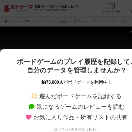
世界のボードゲームを楽しもう！
ボードゲーム専門の総合情報サイト
データベース
検
ボドゲーマTOP
ボードゲームの検索
アレックス デヴィ（Alex Davy） 1個
ボードゲームのプレイ履歴を記録して
じっくり表示
さくさく表示
自分のデータを管理しませんか？
商品名、商品説明文、デザイナー名、テーマ名、メカニクス名を対象にフリー
ゲームデザイナー名を指定して
フリーワード
ゲームデザイナー
約75,000人
がボドゲーマを利用中！
遊んだボードゲームを記録する
対象年齢を指定します。
世界観や登場人
対象年齢
テーマ/フレー
気になるゲームのレビューを読む
お気に入り作品・所有リストの共有
ログイン / 会員登録（10秒）