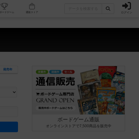
ログイン
カフェ/店舗
人気ボードゲーム
通販ストア
）
発売年
ます。マニュアルを読む時間や参加者へのルール説明時間は含まれていないため、初めて遊
できるよう、中世ファンタジー・クッキング・海賊同士の対決など、ゲームコンセプトを絞
にボードゲームに慣れている方向けの絞込機能です。例えば「ダイスロール」はランダム値
ボードゲーム通販
オンラインストアで7,500商品を販売中