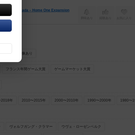
Armada – Home One Expansion
興味あり
経験あり
お気に入り
ーあり
画像あり
フランス年間ゲーム大賞
ゲームマーケット大賞
〜2018年
2010〜2015年
2000〜2010年
1990〜2000年
1980〜1
ー
ヴォルフガング・クラマー
ウヴェ・ローゼンベルク