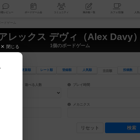
索
新着レビュー
ボードゲーム会
コミュニティ
掲示板一覧
のボードゲーム
アレックス デヴィ（Alex Davy
1個のボードゲーム
閉じる
、
更新順
レート順
登録順
人気順
投稿数
注目順
ワード検索ができます。
検索できます。
プレイ対象人数に含まれるボードゲームを指定します。
目安となる所要時間を指定することができ
遊べる人数
プレイ時間
物などモチーフ・ストーリーを指定することができます。直感的にゲームシステムを理解
ゲーム性を構成するコアシステムです。主
バー
メカニクス
リセット