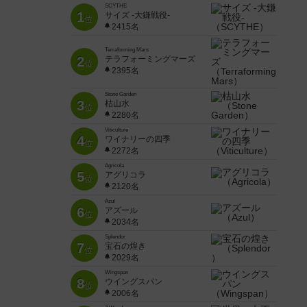
SCYTHE
1
サイズ -大鎌戦役-
位
2415名
Terraforming Mars
2
テラフォーミングマーズ
位
2395名
Stone Garden
3
枯山水
位
2280名
Viticulture
4
ワイナリーの四季
位
2272名
Agricola
5
アグリコラ
位
2120名
Azul
6
アズール
位
2034名
Splendor
7
宝石の煌き
位
2029名
Wingspan
8
ウイングスパン
位
2006名