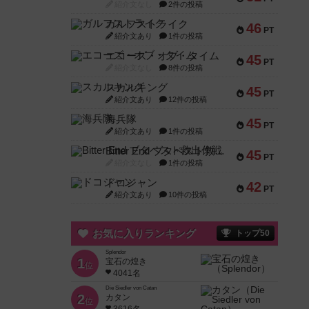
紹介文なし
2件の投稿
ガルフストライク
46
PT
紹介文あり
1件の投稿
エコーズ・オブ・タイム
45
PT
紹介文なし
8件の投稿
スカルキング
45
PT
紹介文あり
12件の投稿
海兵隊
45
PT
紹介文あり
1件の投稿
Bitter End ブタペスト救出作戦
45
PT
紹介文なし
1件の投稿
ドコジャン
42
PT
紹介文あり
10件の投稿
お気に入りランキング
トップ50
Splendor
1
宝石の煌き
位
4041名
Die Siedler von Catan
2
カタン
位