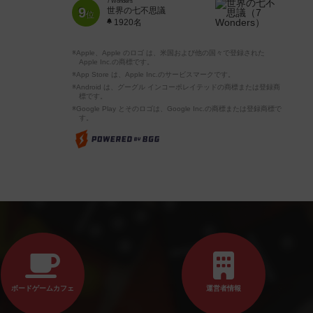
7 Wonders
9
世界の七不思議
位
1920名
※Apple、Apple のロゴ は、米国および他の国々で登録された
Apple Inc.の商標です。
※App Store は、Apple Inc.のサービスマークです。
※Android は、グーグル インコーポレイテッドの商標または登録商
標です。
※Google Play とそのロゴは、Google Inc.の商標または登録商標で
す。
ボードゲームカフェ
運営者情報