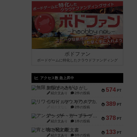
ボドファン
ボードゲームに特化したクラウドファンディング
アクセス数 急上昇中
無限まちがいさがし
574
PT
紹介文あり
2件の投稿
リワイルド：サウスアメリカ
389
PT
紹介文なし
2件の投稿
アンダー・ザ・テーブラー
378
PT
紹介文あり
1件の投稿
宵と暁の呪文書
133
PT
紹介文あり
8件の投稿