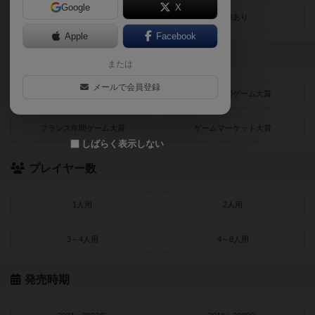
Google
X
レビューあり
画像あり
Apple
Facebook
受賞作品
または
メールで会員登録
ドイツゲーム大賞
ドイツ年間ゲーム大賞
フランス年間ゲーム大賞
ゲームマーケット大賞
しばらく表示しない
プレイヤー数
1人用
2人用
3～4人用
4～8人用
発売時期