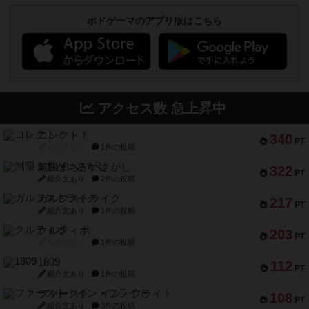
ボドゲーマのアプリ版はこちら
アクセス数 急上昇中
コレクト！
340
PT
紹介文なし
1件の投稿
無限まちがいさがし
322
PT
紹介文あり
2件の投稿
ガルフストライク
217
PT
紹介文あり
1件の投稿
クルティボ
203
PT
紹介文なし
1件の投稿
1809
112
PT
紹介文あり
1件の投稿
ファースト・イン・フライト
108
PT
紹介文あり
3件の投稿