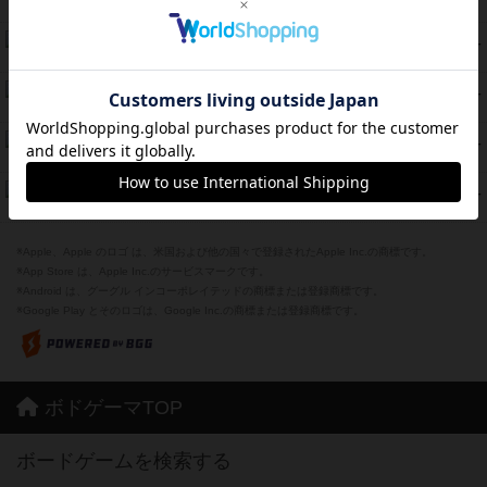
紹介文なし
2件の投稿
Bitter End ブタペスト救出作戦
52
PT
紹介文なし
1件の投稿
ラピード
46
PT
紹介文なし
1件の投稿
ザ・フラッフィー・ライト
44
PT
紹介文なし
0件の投稿
ふたつの城の物語
39
PT
紹介文あり
6件の投稿
※Apple、Apple のロゴ は、米国および他の国々で登録されたApple Inc.の商標です。
※App Store は、Apple Inc.のサービスマークです。
※Android は、グーグル インコーポレイテッドの商標または登録商標です。
※Google Play とそのロゴは、Google Inc.の商標または登録商標です。
ボドゲーマTOP
ボードゲームを検索する