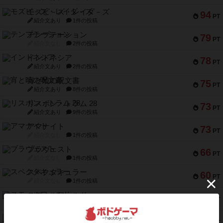
モズビ－ズ・レイダ－ズ
94
PT
紹介文あり
1件の投稿
テンプテーション
79
PT
紹介文なし
2件の投稿
インドネシア
78
PT
紹介文あり
2件の投稿
宵と暁の呪文書
75
PT
紹介文あり
8件の投稿
リスボン・トラム 28
73
PT
紹介文あり
9件の投稿
アマナイト
73
PT
紹介文なし
1件の投稿
ブラヴェスト
66
PT
紹介文なし
1件の投稿
スペクタキュラー
60
PT
紹介文なし
1件の投稿
スモールワールド
59
PT
紹介文あり
13件の投稿
ギャンブラー
58
PT