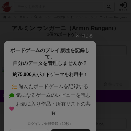
ログイン
ボドゲーマTOP
ボードゲームの検索
アルミン ランガーニ（Armin Rangani
アルミン ランガーニ（Armin Rangani）
1個のボードゲーム
閉じる
ボードゲームのプレイ履歴を記録し
検索メニュー
て、
自分のデータを管理しませんか？
6.4
影の評議会（Council of Shadows）
約75,000人
がボドゲーマを利用中！
1人～4人
60分～90分
14歳～
2022年～
興味あり
経験あり
お気に入り
持ってる
遊んだボードゲームを記録する
気になるゲームのレビューを読む
クイック検索
お気に入り作品・所有リストの共
登録状況
有
ログイン / 会員登録（10秒）
最近登録された順
紹介文あり