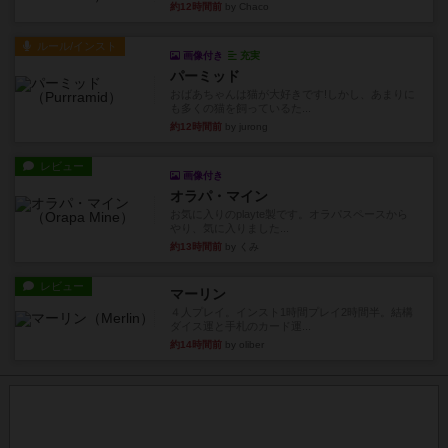
約12時間前
by Chaco
ルール/インスト
画像付き
充実
パーミッド
おばあちゃんは猫が大好きです!しかし、あまりに
も多くの猫を飼っているた...
約12時間前
by jurong
レビュー
画像付き
オラパ・マイン
お気に入りのplayte製です。オラパスペースから
やり、気に入りました...
約13時間前
by くみ
レビュー
マーリン
４人プレイ。インスト1時間プレイ2時間半。結構
ダイス運と手札のカード運...
約14時間前
by oliber