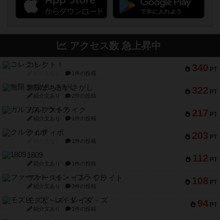
アクセス数 急上昇中
コレクト！
340
PT
紹介文なし
1件の投稿
無限まちがいさがし
322
PT
紹介文あり
2件の投稿
ガルフストライク
217
PT
紹介文あり
1件の投稿
クルティボ
203
PT
紹介文なし
1件の投稿
1809
112
PT
紹介文あり
1件の投稿
ファースト・イン・フライト
108
PT
紹介文あり
3件の投稿
モズビ－ズ・レイダ－ズ
94
PT
紹介文あり
1件の投稿