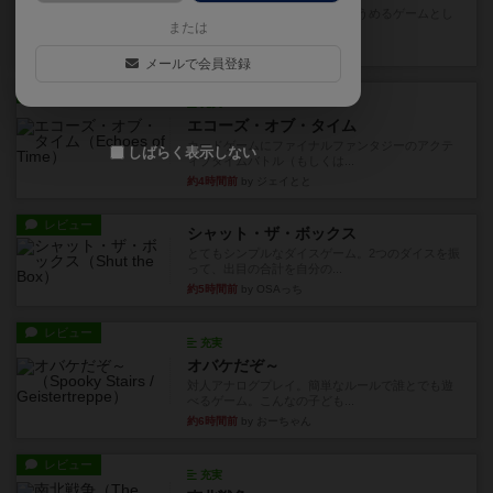
とにかくお手軽にすき間時間をうめるゲームとし
または
て重宝するゲームです。いわ...
37分前
by nabekoh
メールで会員登録
レビュー
充実
エコーズ・オブ・タイム
カードゲームにファイナルファンタジーのアクテ
しばらく表示しない
ィブタイムバトル（もしくは...
約4時間前
by ジェイとと
レビュー
シャット・ザ・ボックス
とてもシンプルなダイスゲーム。2つのダイスを振
って、出目の合計を自分の...
約5時間前
by OSAっち
レビュー
充実
オバケだぞ～
対人アナログプレイ。簡単なルールで誰とでも遊
べるゲーム。こんなの子ども...
約6時間前
by おーちゃん
レビュー
充実