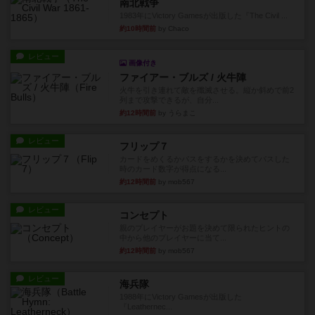
南北戦争
1983年にVictory Gamesが出版した『The Civil ...
約10時間前
by Chaco
レビュー
画像付き
ファイアー・ブルズ / 火牛陣
火牛を引き連れて敵を殲滅させる。縦か斜めで前2
列まで攻撃できるが、自分...
約12時間前
by うらまこ
レビュー
フリップ７
カードをめくるかパスをするかを決めてパスした
時のカード数字が得点になる...
約12時間前
by mob567
レビュー
コンセプト
親のプレイヤーがお題を決めて限られたヒントの
中から他のプレイヤーに当て...
約12時間前
by mob567
レビュー
海兵隊
1988年にVictory Gamesが出版した
『Leathernec...