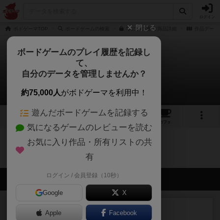
ログイン
閉じる
ボドゲーマTOP
ボードゲームの検索
零に誠の通販/商品詳細
作品データ
ボードゲームのプレイ履歴を記録し
て、
零に誠
自分のデータを管理しませんか？
0件のルール/インスト
約75,000人
がボドゲーマを利用中！
遊んだボードゲームを記録する
1
1
7
トップ
画像
動画
レビュー
カフェ
気になるゲームのレビューを読む
お気に入り作品・所有リストの共
零に誠のトップに戻る
有
ログイン / 会員登録（10秒）
会員の新しい投稿
Google
X
レビュー
充実
Apple
Facebook
ワン・トゥ・ファイブ