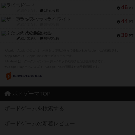
ラピード
46
PT
紹介文なし
1件の投稿
ザ・フラッフィー・ライト
44
PT
紹介文なし
0件の投稿
ふたつの城の物語
39
PT
紹介文あり
6件の投稿
※Apple、Apple のロゴ は、米国および他の国々で登録されたApple Inc.の商標です。
※App Store は、Apple Inc.のサービスマークです。
※Android は、グーグル インコーポレイテッドの商標または登録商標です。
※Google Play とそのロゴは、Google Inc.の商標または登録商標です。
ボドゲーマTOP
ボードゲームを検索する
ボードゲームの新着レビュー