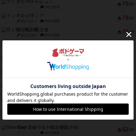
テンプテーション
79
PT
紹介文なし
2件の投稿
インドネシア
78
PT
紹介文あり
2件の投稿
宵と暁の呪文書
75
PT
紹介文あり
8件の投稿
リスボン・トラム 28
73
PT
紹介文あり
9件の投稿
アマナイト
73
PT
紹介文なし
1件の投稿
ブラヴェスト
66
PT
紹介文なし
1件の投稿
スペクタキュラー
60
PT
紹介文なし
1件の投稿
スモールワールド
59
PT
紹介文あり
13件の投稿
ギャンブラー
58
PT
紹介文なし
2件の投稿
Bitter End ブタペスト救出作戦
52
PT
紹介文なし
1件の投稿