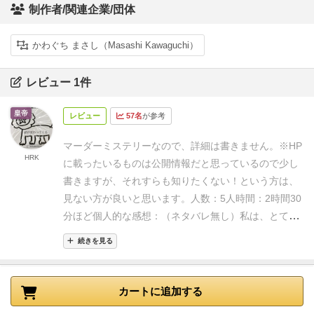
制作者/関連企業/団体
かわぐち まさし（Masashi Kawaguchi）
レビュー 1件
皇帝
レビュー
57名
が参考
マーダーミステリーなので、詳細は書きません。
※HP
HRK
に載ったいるものは公開情報だと思っているので少し
書きますが、それすらも知りたくない！という方は、
見ない方が良いと思います。
人数：5人
時間：2時間30
分ほど
個人的な感想：（ネタバレ無し）
私は、とても
好きなお話でした。しいて言うなら、マーダーミステ
続きを見る
リーいくつかやってからの方がいいと思います。是非
プレイする時は、キャラクターになりきってプレイし
てみてください。
下記は公式HPに載っているストーリ
カートに追加する
ーです。
刻は幕末。
尊王攘夷・倒幕運動の志士が集う