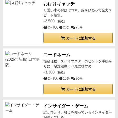
番隊の存在は表に出さず、隊士は普段、町人として暮
おばけキャッチ
らし、標的の情報を収集していた。
黒く塗られた狐の
可愛い木のおばけコマ。脳をひねって全力ス
ピード勝負。
面に、滲む血染めのだんだら羽織
月の明かりが背中を
2,500
（税込）
¥
照らせば「逆さ誠」の文字浮かぶ
時は慶応二年
知られ
2～8人
20分
95件
ざる新選組「零番隊」の活躍と悲劇の物語が今ここに
始まる。
カートに追加する
コードネーム
極秘任務：スパイマスターのヒントを手掛か
りに、敵対組織より先に味方の...
3,300
（税込）
¥
2～8人
15分
80件
カートに追加する
インサイダー・ゲーム
誰かひとり、答えを知っているインサイダー
が潜んでいる…。