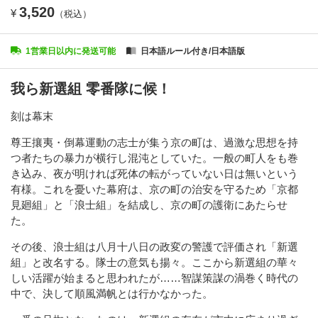
3,520
¥
（税込）
1営業日以内に発送可能
日本語ルール付き/日本語版
我ら新選組 零番隊に候！
刻は幕末
尊王攘夷・倒幕運動の志士が集う京の町は、過激な思想を持
つ者たちの暴力が横行し混沌としていた。一般の町人をも巻
き込み、夜が明ければ死体の転がっていない日は無いという
有様。これを憂いた幕府は、京の町の治安を守るため「京都
見廻組」と「浪士組」を結成し、京の町の護衛にあたらせ
た。
その後、浪士組は八月十八日の政変の警護で評価され「新選
組」と改名する。隊士の意気も揚々。ここから新選組の華々
しい活躍が始まると思われたが……智謀策謀の渦巻く時代の
中で、決して順風満帆とは行かなかった。