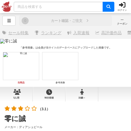
ログイン
─
0
カート確認・ご注文
クーポン
セール特集
ランキング
入荷速報
高評価作品
「参考画像」は会員が当サイトのデータベースにアップロードした画像です。
当商品
参考画像
5人用
90分前後
15歳～
（3.1）
零に誠
メーカー：ディアシュピール