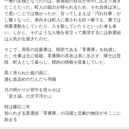
一番の足枷となったのは、新選組の存在が市中に広まり過ぎ
たことだった。町人の協力が得られるため、それ自体は決し
て悪いことでは無かったが、言ってしまえば「汚れ仕事」が
し難くなった。表向きは町人に愛される好々爺でも、裏では
倒幕運動をしていたり、人を殺していたりといった者も多
い。しかし、そのような人物を表立って粛清するには新選組
は人気が出過ぎたのだ。
そこで、局長の近藤勇は、暗部である「零番隊」を結成し
た。仕事は主に暗殺。零番隊の存在は表に出さず、隊士は普
段、町人として暮らし、標的の情報を収集していた。
黒く塗られた狐の面に、
滲む血染めのだんだら羽織
月の明かりが背中を照らせば
「逆さ誠」の文字浮かぶ
時は慶応二年
知られざる新選組「零番隊」の活躍と悲劇の物語が今ここに
始まる