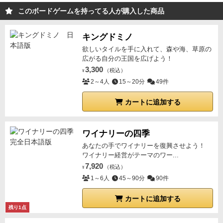
京の町は、過激な思想を持つ者たちの暴力が横行し混
このボードゲームを持ってる人が購入した商品
沌としていた。一般の町人をも巻き込み、夜が明けれ
ば死体の転がっていない日は無いという有様。これを
キングドミノ
憂いた幕府は、京の町の治安を守るため「京都見廻
欲しいタイルを手に入れて、森や海、草原の
組」と「浪士組」を結成し、京の町の護衛にあたらせ
広がる自分の王国を広げよう！
た。その後、浪士組は八月十八日の政変の警護で評価
3,300
（税込）
¥
され「新選組」と改名する。隊士の意気も揚々。ここ
2～4人
15～20分
49件
から新選組の華々しい活躍が始まると思われたが……
カートに追加する
智謀策謀の渦巻く時代の中で、決して順風満帆とは行
かなかった。
一番の足枷となったのは、新選組の存在
が市中に広まり過ぎたことだった。町人の協力が得ら
ワイナリーの四季
れるため、それ自体は決して悪いことでは無かった
あなたの手でワイナリーを復興させよう！
が、言ってしまえば「汚れ仕事」がし難くなった。表
ワイナリー経営がテーマのワー...
7,920
向きは町人に愛される好々爺でも、裏では倒幕運動を
（税込）
¥
1～6人
45～90分
90件
していたり、人を殺していたりといった者も多い。し
かし、そのような人物を表立って粛清するには新選組
カートに追加する
は人気が出過ぎたのだ。
そこで、局長の近藤勇は、暗
残り1点
部である「零番隊」を結成した。仕事は主に暗殺。零