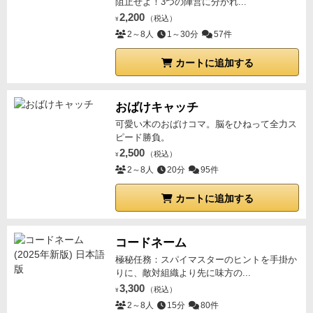
阻止せよ！3つの陣営に分かれ...
2,200
（税込）
¥
2～8人
1～30分
57件
カートに追加する
おばけキャッチ
可愛い木のおばけコマ。脳をひねって全力ス
ピード勝負。
2,500
（税込）
¥
2～8人
20分
95件
カートに追加する
コードネーム
極秘任務：スパイマスターのヒントを手掛か
りに、敵対組織より先に味方の...
3,300
（税込）
¥
2～8人
15分
80件