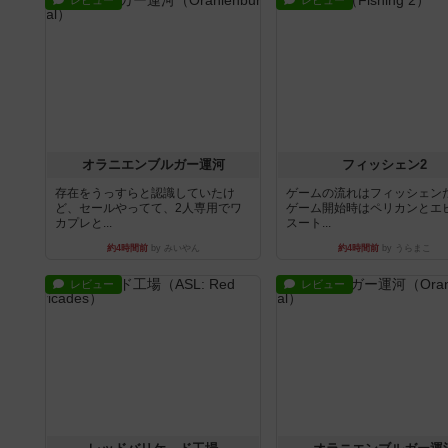
レビュー
レビュー
オラニエンブルガー運河
フィッシェン2
存在をうっすらと認識していたけ
ゲームの流れはフィッシェン
ど、セールやってて、2人専用でワ
ゲーム開始時はペリカンとエ
カプレと...
スート...
約4時間前
by みいやん
約4時間前
by うらまこ
レビュー
レビュー