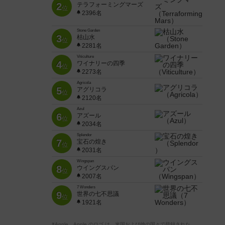
2
テラフォーミングマーズ
位
2396名
Stone Garden
3
枯山水
位
2281名
Viticulture
4
ワイナリーの四季
位
2273名
Agricola
5
アグリコラ
位
2120名
Azul
6
アズール
位
2034名
Splendor
7
宝石の煌き
位
2031名
Wingspan
8
ウイングスパン
位
2007名
7 Wonders
9
世界の七不思議
位
1921名
※Apple、Apple のロゴ は、米国および他の国々で登録された