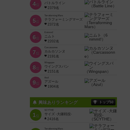
4
バトルライン
位
2379名
Terraforming Mars
5
テラフォーミングマーズ
位
2372名
6 nimmt!
6
ニムト
位
2202名
Carcassonne
7
カルカソンヌ
位
2191名
Wingspan
8
ウイングスパン
位
2151名
Azul
9
アズール
位
1904名
興味ありランキング
トップ50
SCYTHE
1
サイズ -大鎌戦役-
位
2416名
Terraforming Mars