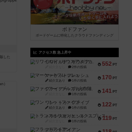
ボドファン
ボードゲームに特化したクラウドファンディング
アクセス数 急上昇中
が出版した
リワイルド：サウスアメリカ
552
PT
紹介文なし
2件の投稿
マーケットフレッシュ
170
PT
紹介文あり
1件の投稿
ファイアー・ブルズ / 火牛陣
141
PT
紹介文なし
1件の投稿
ワン・トゥ・ファイブ
122
PT
紹介文あり
1件の投稿
トランスオリエント・エクスプレス
119
PT
紹介文なし
1件の投稿
フラットアイアン
118