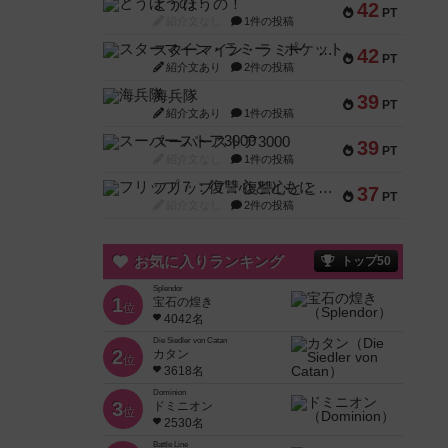
とうほうの！
42
PT
紹介文なし
1件の投稿
スターマイン・ラミー ポケット
42
PT
紹介文あり
2件の投稿
海兵隊
39
PT
紹介文あり
1件の投稿
スーパーストア3000
39
PT
紹介文なし
1件の投稿
フリップ７：復讐心とともに
37
PT
紹介文なし
2件の投稿
お気に入りランキング
トップ50
Splendor
1
宝石の煌き
位
4042名
Die Siedler von Catan
2
カタン
位
3618名
Dominion
3
ドミニオン
位
2530名
Battle Line