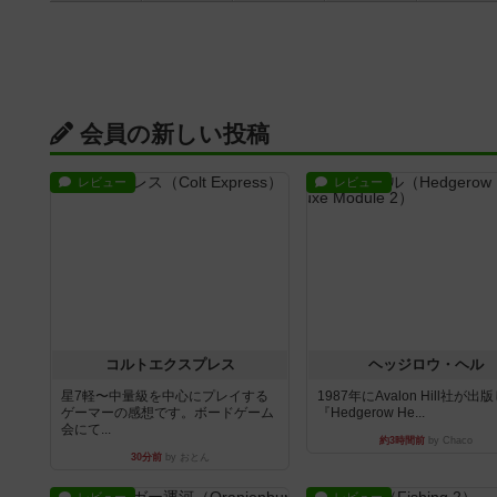
会員の新しい投稿
レビュー
レビュー
コルトエクスプレス
ヘッジロウ・ヘル
星7軽〜中量級を中心にプレイする
1987年にAvalon Hill社が出
ゲーマーの感想です。ボードゲーム
『Hedgerow He...
会にて...
約3時間前
by Chaco
30分前
by おとん