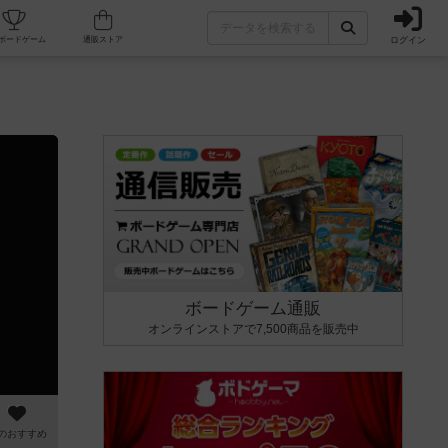
ログイン
カフェ/店舗
人気ボードゲーム
通販ストア
ボードゲーム通販
オンラインストアで7,500商品を販売中
のおすすめ