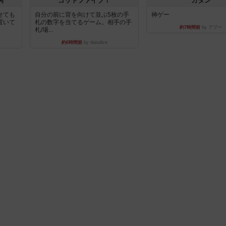
河
ゴットファイブ！
カタン
せても
自分の前に背を向けて並ぶ5枚の手
神ゲー
置いて
札の数字を当てるゲーム。相手の手
約7時間前
by アプー
札/場...
い
約6時間前
by daisdice