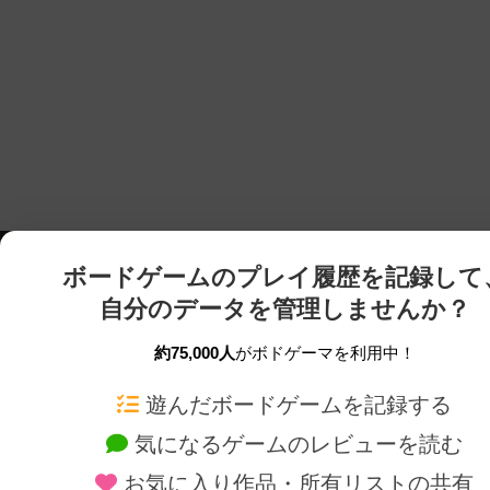
ボードゲームのプレイ履歴を記録して
自分のデータを管理しませんか？
約75,000人
がボドゲーマを利用中！
ボドゲーマTOP
ボードゲーム通販
遊んだボードゲームを記録する
気になるゲームのレビューを読む
ボードゲームを検索する
新作・再入荷情報
お気に入り作品・所有リストの共有
ボードゲームの新着レビュー
定番ボードゲームの通販