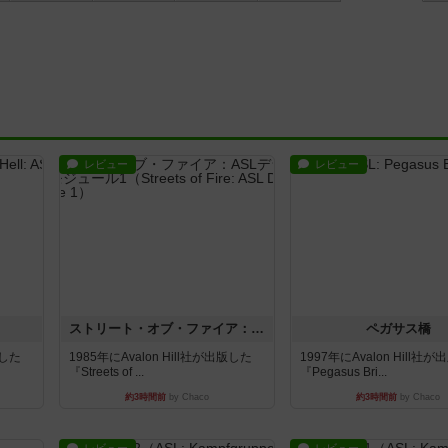
レビュー
レビュー
ストリート・オブ・ファイア：ASLデラックスモジュール1
ペガサス橋
版した
1985年にAvalon Hill社が出版した
1997年にAvalon Hill社
『Streets of ...
『Pegasus Bri...
約3時間前
by Chaco
約3時間前
by Chaco