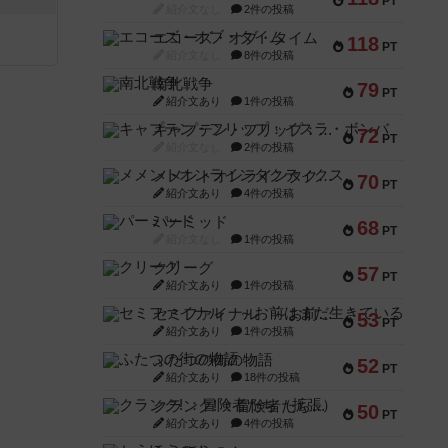
PT
紹介文なし
2件の投稿
エコーズ・オブ・タイム
118
PT
紹介文なし
8件の投稿
南北戦争
79
PT
紹介文あり
1件の投稿
キャプテン・フリップ：イスラ・ボンバ
72
PT
紹介文なし
2件の投稿
メメントオンラインタクティクス
70
PT
紹介文あり
4件の投稿
パーミッド
68
PT
紹介文なし
1件の投稿
クリーグ
57
PT
紹介文あり
1件の投稿
セミファイナル ～お前はまだ生きている～
53
PT
紹介文あり
1件の投稿
ふたつの街の物語
52
PT
紹介文あり
18件の投稿
クランク! ：冒険者たち（拡張）
50
PT
紹介文あり
4件の投稿