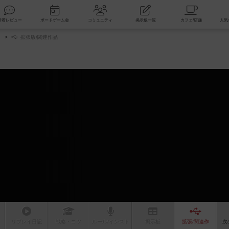
索
新着レビュー
ボードゲーム会
コミュニティ
掲示板一覧
タ
拡張版/関連作品
リプレイ
日記
戦略
・コツ
ルール
/インスト
掲示板
拡張/関連
作
次