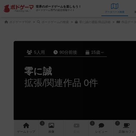
世界のボードゲームを楽しもう！
ボードゲーム専門の総合情報サイト
データベース
検
ボドゲーマTOP
ボードゲームの検索
零に誠の通販/商品詳細
作品デー
5人用
90分前後
15歳～
零に誠
拡張/関連作品 0件
1
1
7
ゲーム
トップ
画像
動画
レビュー
店舗/
カフェ