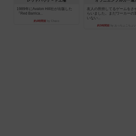
レッドバリケ－ド工場
オラニエンブルガー運
1989年にAvalon Hill社が出版した
友人の所持してるゲームをさ
『Red Barrica...
らいました。まだワーカーの
いない...
約4時間前
by Chaco
約5時間前
by おっちょこちょ