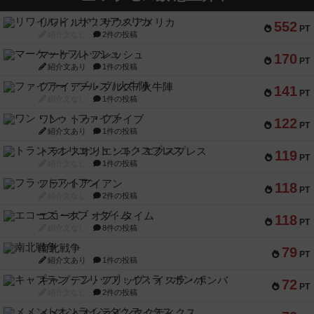
リワイルド：サウスアメリカ
552
PT
紹介文なし
2件の投稿
マーケットフレッシュ
170
PT
紹介文あり
1件の投稿
ファイアー・ブルズ / 火牛陣
141
PT
紹介文なし
1件の投稿
ワン・トゥ・ファイブ
122
PT
紹介文あり
1件の投稿
トランスオリエント・エクスプレス
119
PT
紹介文なし
1件の投稿
フラットアイアン
118
PT
紹介文なし
2件の投稿
エコーズ・オブ・タイム
118
PT
紹介文なし
8件の投稿
南北戦争
79
PT
紹介文あり
1件の投稿
キャプテン・フリップ：イスラ・ボンバ
72
PT
紹介文なし
2件の投稿
メメントオンラインタクティクス