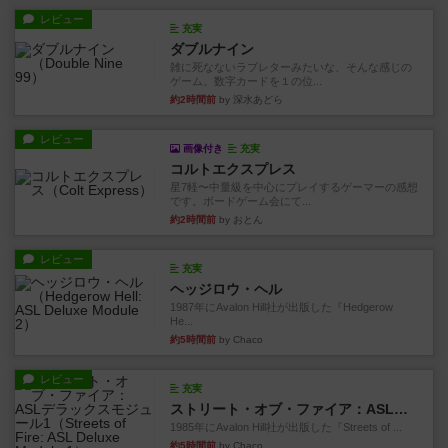
レビュー
充実
ダブルナイン
雑に死なないラブレターみたいな、そんな感じの
ゲーム。数字カードを１の位...
約2時間前
by 深水あどら
レビュー
画像付き
充実
コルトエクスプレス
星7軽〜中量級を中心にプレイするゲーマーの感想
です。ボードゲーム会にて...
約2時間前
by おとん
レビュー
充実
ヘッジロウ・ヘル
1987年にAvalon Hill社が出版した『Hedgerow
He...
約5時間前
by Chaco
レビュー
充実
ストリート・オブ・ファイア：ASLデラックスモジュール1
1985年にAvalon Hill社が出版した『Streets of ...
約5時間前
by Chaco