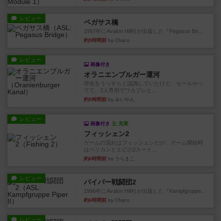
レビュー
ペガサス橋
1997年にAvalon Hill社が出版した『Pegasus Bri...
約5時間前
by Chaco
レビュー
画像付き
オラニエンブルガー運河
存在をうっすらと認識していたけど、セールやっ
てて、2人専用でワカプレと...
約5時間前
by みいやん
レビュー
画像付き
充実
フィッシェン2
ゲームの流れはフィッシェンだが、ゲーム開始時
はペリカンとエビの2スート...
約6時間前
by うらまこ
レビュー
パイパー戦闘団2
1996年にAvalon Hill社が出版した『Kampfgruppe...
約6時間前
by Chaco
レビュー