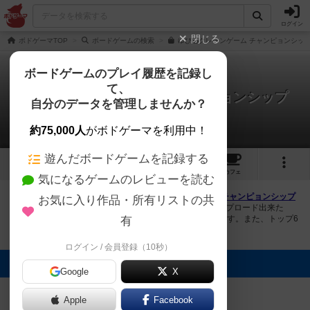
ログイン
閉じる
ボドゲーマTOP
ボードゲームの検索
ゆび感クレーンゲーム チャンピョンシップ
ボードゲームのプレイ履歴を記録し
て、
ゆび感クレーンゲーム チャンピョンシップ
自分のデータを管理しませんか？
2件の画像
約75,000人
がボドゲーマを利用中！
遊んだボードゲームを記録する
2
4
27
トップ
画像
動画
レビュー
カフェ
気になるゲームのレビューを読む
ボドゲーマにログインすると、
「ゆび感クレーンゲーム チャンピョンシップ
お気に入り作品・所有リストの共
（Yubi kan crane game championship）」
の画像をアップロード出来た
り、他のユーザーの投稿画像に評価を付けることができます。また、トップ6
有
の画像は様々なページで表示されます。
ログイン / 会員登録（10秒）
トップに表示される画像
Google
X
てんつくゲーム
てんつくゲーム
ズ
ズ
Apple
Facebook