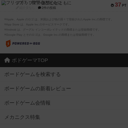
フリップ７：復讐心とともに
37
PT
紹介文なし
2件の投稿
※Apple、Apple のロゴ は、米国および他の国々で登録されたApple Inc.の商標です。
※App Store は、Apple Inc.のサービスマークです。
※Android は、グーグル インコーポレイテッドの商標または登録商標です。
※Google Play とそのロゴは、Google Inc.の商標または登録商標です。
ボドゲーマTOP
ボードゲームを検索する
ボードゲームの新着レビュー
ボードゲーム会情報
メカニクス特集