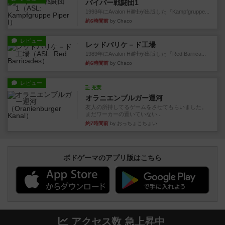
パイパー戦闘団1
1993年にAvalon Hill社が出版した『Kampfgruppe...
約6時間前
by Chaco
レビュー
レッドバリケ－ド工場
1989年にAvalon Hill社が出版した『Red Barrica...
約6時間前
by Chaco
レビュー
充実
オラニエンブルガー運河
友人の所持してるゲームをさせてもらいました。
まだワーカーの置いていない...
約7時間前
by おっちょこちょい
ボドゲーマのアプリ版はこちら
アクセス数 急上昇中