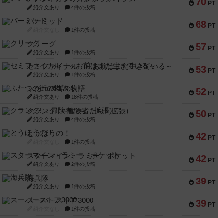
70
PT
紹介文あり
4件の投稿
パーミッド
68
PT
紹介文なし
1件の投稿
クリーグ
57
PT
紹介文あり
1件の投稿
セミファイナル ～お前はまだ生きている～
53
PT
紹介文あり
1件の投稿
ふたつの街の物語
52
PT
紹介文あり
18件の投稿
クランク! ：冒険者たち（拡張）
50
PT
紹介文あり
4件の投稿
とうほうの！
42
PT
紹介文なし
1件の投稿
スターマイン・ラミー ポケット
42
PT
紹介文あり
2件の投稿
海兵隊
39
PT
紹介文あり
1件の投稿
スーパーストア3000
39
PT
紹介文なし
1件の投稿