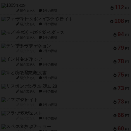
1809
112
PT
紹介文あり
1件の投稿
ファースト・イン・フライト
108
PT
紹介文あり
3件の投稿
モズビ－ズ・レイダ－ズ
94
PT
紹介文あり
1件の投稿
テンプテーション
79
PT
紹介文なし
2件の投稿
インドネシア
78
PT
紹介文あり
2件の投稿
宵と暁の呪文書
75
PT
紹介文あり
8件の投稿
リスボン・トラム 28
73
PT
紹介文あり
9件の投稿
アマナイト
73
PT
紹介文なし
1件の投稿
ブラヴェスト
66
PT
紹介文なし
1件の投稿
スペクタキュラー
60
PT