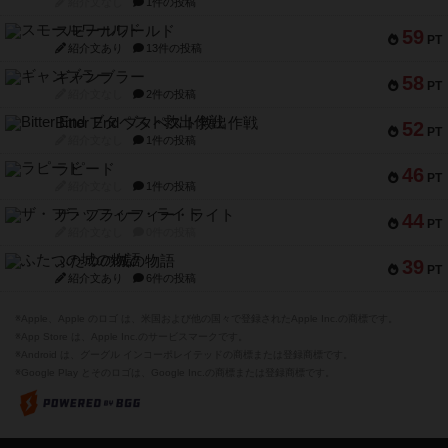
紹介文なし
1件の投稿
スモールワールド
59
PT
紹介文あり
13件の投稿
ギャンブラー
58
PT
紹介文なし
2件の投稿
Bitter End ブタペスト救出作戦
52
PT
紹介文なし
1件の投稿
ラピード
46
PT
紹介文なし
1件の投稿
ザ・フラッフィー・ライト
44
PT
紹介文なし
0件の投稿
ふたつの城の物語
39
PT
紹介文あり
6件の投稿
※Apple、Apple のロゴ は、米国および他の国々で登録されたApple Inc.の商標です。
※App Store は、Apple Inc.のサービスマークです。
※Android は、グーグル インコーポレイテッドの商標または登録商標です。
※Google Play とそのロゴは、Google Inc.の商標または登録商標です。