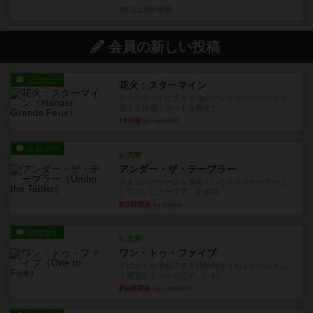
3年以上前
の投稿
会員の新しい投稿
レビュー
花火：スターマイン
自分のカードは見えず他のプレイヤーのカードが
見える状態でカードを教えた...
24分前
by mob567
レビュー
充実
アンダー・ザ・テーブラー
笑えるバカゲームを集めているライトゲーマーと
してのレビューです。正体隠...
約3時間前
by toyota
レビュー
充実
ワン・トゥ・ファイブ
とにかくお手軽にすき間時間をうめるゲームとし
て重宝するゲームです。いわ...
約4時間前
by nabekoh