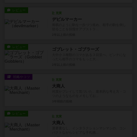
レビュー
充実
デビルマーカー
将棋のように駒を一歩づつ進め、相手の駒を倒し
切ることを目指すアブストラ...
2年以上前
の投稿
レビュー
ゴブレット・ゴブラーズ
大中小３種類のコマがある３目並べ。ピンチにな
ったら相手のコマをもっと大...
2年以上前
の投稿
戦略やコツ
充実
大商人
何度かプレイして気づいた、基本的な考え方・コ
ツのようなものをメモしてお...
3年弱前
の投稿
レビュー
充実
大商人
運要素なし、インタラクションマシマシの、コン
パクトながらシビアな手札構...