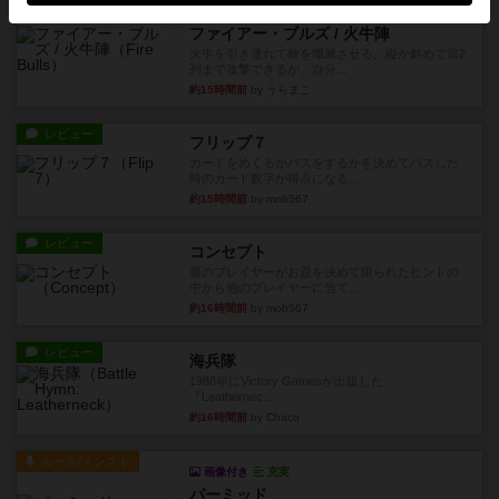
レビュー
画像付き
ファイアー・ブルズ / 火牛陣
火牛を引き連れて敵を殲滅させる。縦か斜めで前2
列まで攻撃できるが、自分...
約15時間前
by うらまこ
レビュー
フリップ７
カードをめくるかパスをするかを決めてパスした
時のカード数字が得点になる...
約15時間前
by mob567
レビュー
コンセプト
親のプレイヤーがお題を決めて限られたヒントの
中から他のプレイヤーに当て...
約16時間前
by mob567
レビュー
海兵隊
1988年にVictory Gamesが出版した
『Leathernec...
約16時間前
by Chaco
ルール/インスト
画像付き
充実
パーミッド