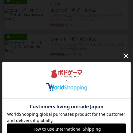
レビュー
充実
エコーズ・オブ・タイム
カードゲームにファイナルファンタジーのアクテ
ィブタイムバトル（もしくは...
約8時間前
by ジェイとと
レビュー
シャット・ザ・ボックス
とてもシンプルなダイスゲーム。2つのダイスを振
って、出目の合計を自分の...
約8時間前
by OSAっち
レビュー
充実
オバケだぞ～
対人アナログプレイ。簡単なルールで誰とでも遊
べるゲーム。こんなの子ども...
約10時間前
by おーちゃん
レビュー
充実
南北戦争
1983年にVictory Gamesが出版した『The Civil ...
約13時間前
by Chaco