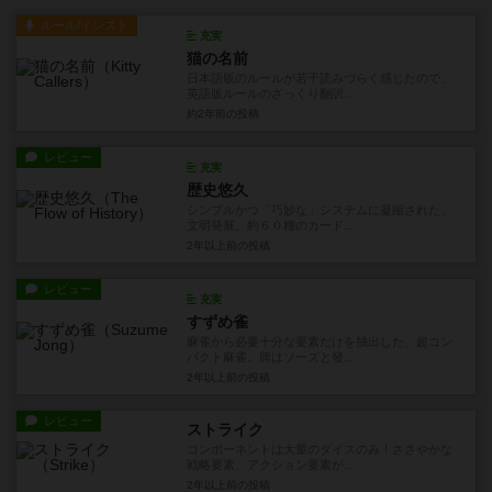
ルール/インスト
充実
猫の名前
日本語版のルールが若干読みづらく感じたので、
英語版ルールのざっくり翻訳...
約2年前
の投稿
レビュー
充実
歴史悠久
シンプルかつ「巧妙な」システムに凝縮された、
文明発展。約６０種のカード...
2年以上前
の投稿
レビュー
充実
すずめ雀
麻雀から必要十分な要素だけを抽出した、超コン
パクト麻雀。牌はソーズと發...
2年以上前
の投稿
レビュー
ストライク
コンポーネントは大量のダイスのみ！ささやかな
戦略要素、アクション要素が...
2年以上前
の投稿