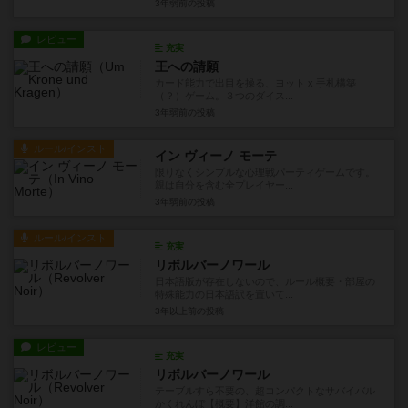
3年弱前
の投稿
レビュー
充実
王への請願
カード能力で出目を操る、ヨット x 手札構築
（？）ゲーム。３つのダイス...
3年弱前
の投稿
ルール/インスト
イン ヴィーノ モーテ
限りなくシンプルな心理戦パーティゲームです。
親は自分を含む全プレイヤー...
3年弱前
の投稿
ルール/インスト
充実
リボルバーノワール
日本語版が存在しないので、ルール概要・部屋の
特殊能力の日本語訳を置いて...
3年以上前
の投稿
レビュー
充実
リボルバーノワール
テーブルすら不要の、超コンパクトなサバイバル
かくれんぼ【概要】洋館の調...