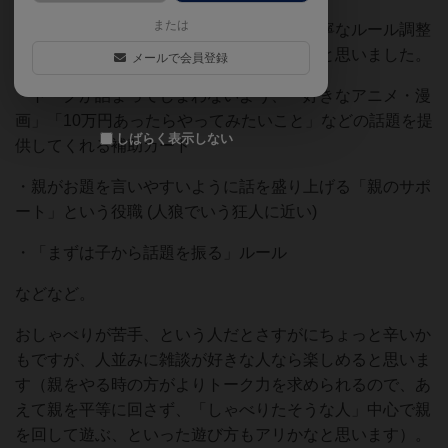
または
とてもとてもシンプルなゲームですが、丁寧なルール調整
で遊びやすく配慮されているのが素敵だなと思いました。
メールで会員登録
・トークが詰まってしまわないよう、「好きなアニメ・漫
画」「10万円あったらやってみたいこと」などの話題を提
しばらく表示しない
供してくれる補助カード
・親がお題を言いやすいように話を盛り上げる「親のサポ
ート」という役職 (人狼でいう狂人に近い)
・「まずは子から話題を振る」ルール
などなど。
おしゃべりが苦手、という人だとさすがにちょっと辛いか
もですが、人並みに雑談が好きな人なら楽しめると思いま
す（親をやる時の方がよりトーク力を求められるので、あ
えて親を平等に回さず、「しゃべりたそうな人」中心で親
を回して遊ぶ、といった遊び方もアリかなと思います）。