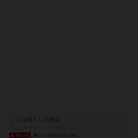
ことば落としの通販
巧みなトークでことばを落とせ！
残り2点
1～2営業日以内に発送