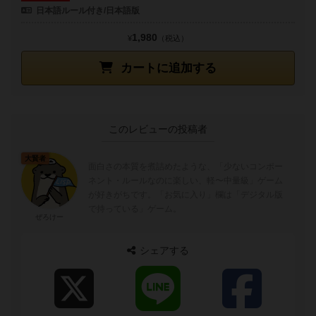
日本語ルール付き/日本語版
1,980
¥
（税込）
カートに追加する
このレビューの投稿者
大賢者
面白さの本質を煮詰めたような、「少ないコンポー
ネント・ルールなのに楽しい、軽〜中量級」ゲーム
が好きがちです。「お気に入り」欄は「デジタル版
で持っている」ゲーム。
ぜろけー
シェアする