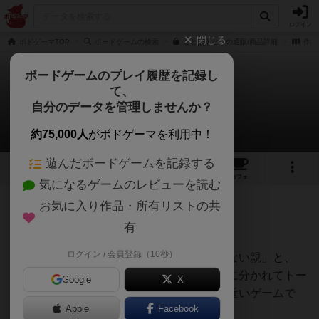
ログイン
閉じる
ボドゲーマTOP
ボードゲームの検索
ことば落としの通販/商品詳細
作品
ボードゲームのプレイ履歴を記録し
て、
ことば落とし
自分のデータを管理しませんか？
ぜろけーさんのレビュー
約75,000人
がボドゲーマを利用中！
遊んだボードゲームを記録する
1
2
2
89
トップ
画像
動画
レビュー
カフェ
気になるゲームのレビューを読む
お気に入り作品・所有リストの共
230名
3名
0
3年弱前
有
ログイン / 会員登録（10秒）
「決められたお題の単語を使わないといけない親」と、
「会話の中からお題の単語を探し出す子」に分かれてトー
Google
X
クを楽しむ、「パワーワード人狼」などに近いゲームで
Apple
Facebook
す。