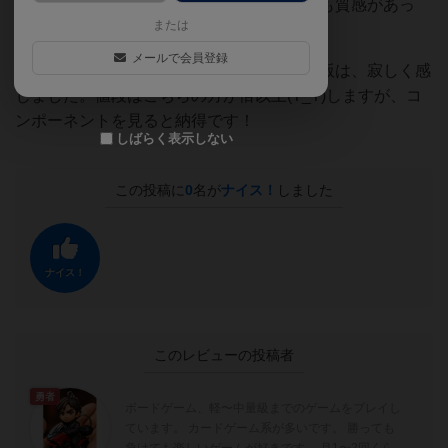
また、馬のコンポーネントが良い！ お金も質感があっ
または
て、豪華でお気に入りです。
メールで会員登録
一度こちらでプレイするとロイヤルターフ版は、寂しく感
じました。値段はこちらの方が倍以上(T_T)しますが、コ
ンポーネントを見ると納得です！
しばらく表示しない
この投稿に
0
名が
ナイス！
しました
ナイス！
このレビューの投稿者
勇者
ボードゲーム、軽〜中量級までのゲームをプレイし
ています。 カードゲーム系が多いです。 勝っても
負けても楽しいゲームが好きです。 月1〜2回くら