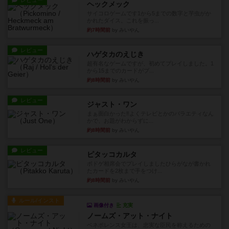
レビュー
ヘックメック
サイコロゲームです1から5までの数字と芋虫がか
かれたダイス。これを振っ...
約7時間前
by みいやん
レビュー
ハゲタカのえじき
超有名なゲームですが、初めてプレイしました。1
から15までのカードがプ...
約8時間前
by みいやん
レビュー
ジャスト・ワン
まぁ面白かった‼️よくテレビとかのバラエティなん
かで、お題がわからずに...
約8時間前
by みいやん
レビュー
ピタッコカルタ
ボドゲ相席会でプレイしましたひらがなが書かれ
たカードを2枚まで手をつけ...
約8時間前
by みいやん
ルール/インスト
画像付き
充実
ノームズ・アット・ナイト
ベネボレンス女王は、忠実な臣民を称えるための