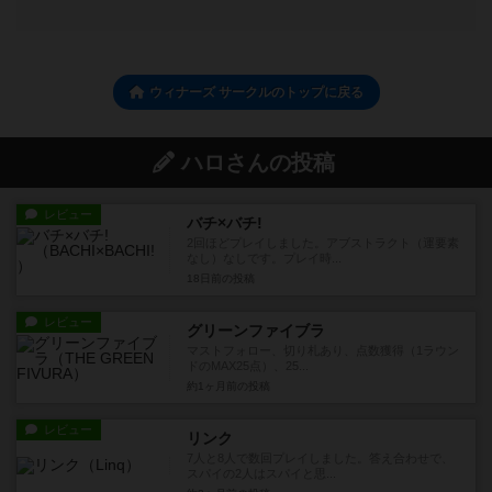
ウィナーズ サークルのトップに戻る
ハロさんの投稿
レビュー
バチ×バチ!
2回ほどプレイしました。アブストラクト（運要素
なし）なしです。プレイ時...
18日前
の投稿
レビュー
グリーンファイブラ
マストフォロー、切り札あり、点数獲得（1ラウン
ドのMAX25点）、25...
約1ヶ月前
の投稿
レビュー
リンク
7人と8人で数回プレイしました。答え合わせで、
スパイの2人はスパイと思...