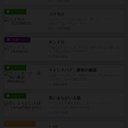
約2ヶ月前
の投稿
レビュー
コスモス
3人と6人でプレイしました。楽しい！！トリック
を取ってはいけないトリッ...
約2ヶ月前
の投稿
戦略やコツ
キンドロ
下記の2つをメインにすれば、勝ちやすいと思いま
す。手札を無くす方向でプ...
3ヶ月前
の投稿
レビュー
マインドバグ：最初の邂逅
2人用でプレイして、何回プレイしても飽きないゲ
ームです。カード能力の理...
3ヶ月前
の投稿
レビュー
言いまちがい人狼
ゲーム会を主催する時に、ボードゲームやったこ
とがない人が、初めて来る時...
3ヶ月前
の投稿
ルール/インスト
充実