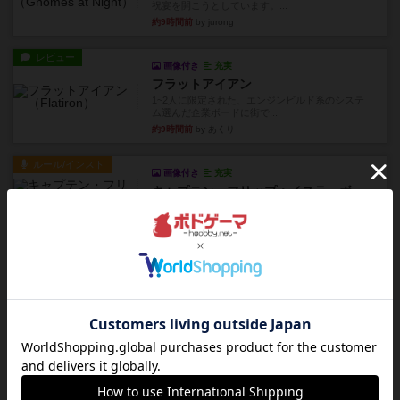
祝宴を開こうとしています。...
約9時間前
by jurong
レビュー
画像付き
充実
フラットアイアン
1~2人に限定された、エンジンビルド系のシステ
ム選んだ企業ボードに街で...
約9時間前
by あくり
ルール/インスト
画像付き
充実
キャプテン・フリップ：イスラ・ボンバ
イスラ・ボンバを探しに出航!潜水艦を装備し、あ
なたの乗組員を監獄から解...
約12時間前
by jurong
ルール/インスト
画像付き
充実
トランスオリエント・エクスプレス
乗客の皆様、トランスオリエント・エクスプレス
にご乗車ありがとうございま...
約13時間前
by jurong
レビュー
画像付き
充実