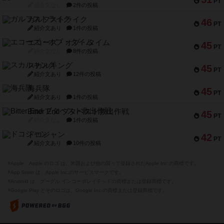
PT
紹介文なし
2件の投稿
ガルフストライク
46
PT
紹介文あり
1件の投稿
エコーズ・オブ・タイム
45
PT
紹介文なし
8件の投稿
スカルキング
45
PT
紹介文あり
12件の投稿
海兵隊
45
PT
紹介文あり
1件の投稿
Bitter End ブタペスト救出作戦
45
PT
紹介文なし
1件の投稿
ドコジャン
42
PT
紹介文あり
10件の投稿
※Apple、Apple のロゴ は、米国および他の国々で登録されたApple Inc.の商標です。
※App Store は、Apple Inc.のサービスマークです。
※Android は、グーグル インコーポレイテッドの商標または登録商標です。
※Google Play とそのロゴは、Google Inc.の商標または登録商標です。