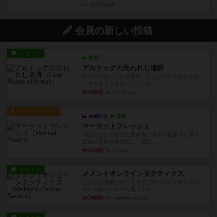
5ヶ月前
の投稿
会員の新しい投稿
レビュー
充実
アルナックの失われし遺跡
アナログ対人プレイ数回。クニツィア先生の名作
「エルドラドを探して」にあ...
約1時間前
by おーちゃん
ルール/インスト
画像付き
充実
マーケットフレッシュ
目的あなたの店先に農産物の木箱を戦略的に積み
重ねて在庫を最大化し、競合...
約5時間前
by jurong
レビュー
メメントオンラインタクティクス
どんどん物量が増えて大変になっていく押し付け
合いが楽しいゲーム盛り上が...
約6時間前
by nekomanma222