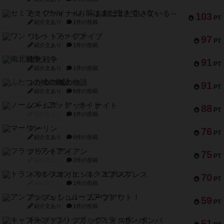
セミファイナル ～お前はまだ生きている～
103
PT
紹介文あり
1件の投稿
ワン・トゥ・ファイブ
97
PT
紹介文あり
1件の投稿
南北戦争
91
PT
紹介文あり
1件の投稿
ふたつの城の物語
91
PT
紹介文あり
6件の投稿
ノームズ・アット・ナイト
88
PT
紹介文なし
1件の投稿
マーリン
76
PT
紹介文あり
6件の投稿
フラットアイアン
75
PT
紹介文なし
2件の投稿
トランスオリエント・エクスプレス
70
PT
紹介文なし
1件の投稿
アンブッシュ！：ムーブアウト！
59
PT
紹介文あり
1件の投稿
キャプテン・フリップ：イスラ・ボンバ
51