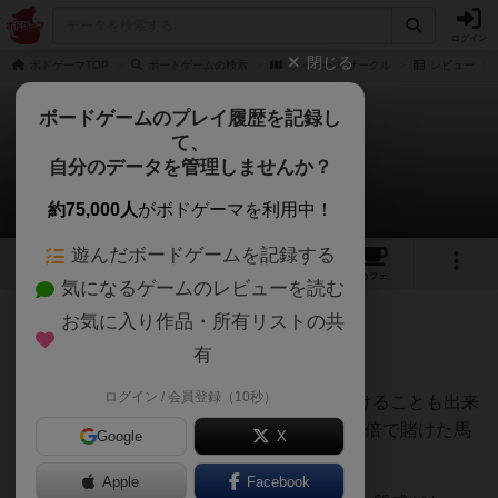
ログイン
閉じる
ボドゲーマTOP
ボードゲームの検索
ウィナーズ サークル
レビュー
ボードゲームのプレイ履歴を記録し
て、
ウィナーズ サークル
自分のデータを管理しませんか？
ハロさんのレビュー
約75,000人
がボドゲーマを利用中！
遊んだボードゲームを記録する
18
1
7
17
トップ
画像
動画
レビュー
カフェ
気になるゲームのレビューを読む
お気に入り作品・所有リストの共
218名
0名
0
約2ヶ月前
有
ログイン / 会員登録（10秒）
絶対に盛り上がるゲームです。ブラフで賭けることも出来
ますが、プレイしてたら後半でバレます。2倍で賭けた馬
Google
X
には熱も入ります！
Apple
Facebook