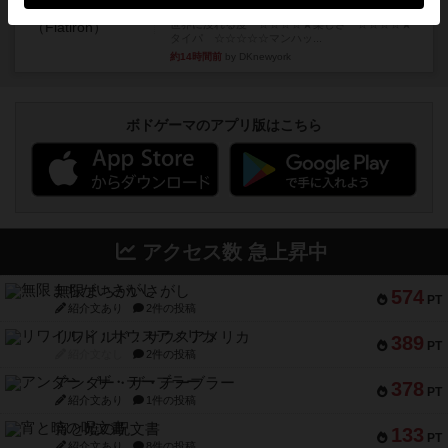
フラットアイアン
世界に浸れる度 ☆☆☆☆★楽しさ ☆☆☆☆★
タイパ ☆☆☆☆☆マンハッ...
約14時間前
by DKnewyork
ボドゲーマのアプリ版はこちら
アクセス数 急上昇中
無限まちがいさがし
574
PT
紹介文あり
2件の投稿
リワイルド：サウスアメリカ
389
PT
紹介文なし
2件の投稿
アンダー・ザ・テーブラー
378
PT
紹介文あり
1件の投稿
宵と暁の呪文書
133
PT
紹介文あり
8件の投稿