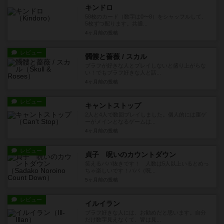
キンドロ
58枚のカード（数字は0〜8）をシャッフルして、
5枚ずつ配ります。共通...
4ヶ月前
の投稿
レビュー
髑髏と薔薇 / スカル
ブラフが好きな人とプレイしないと盛り上がらな
い！でもブラフ好きな人と話...
4ヶ月前
の投稿
レビュー
キャントストップ
2人と4人で数回プレイしました。個人的には運ゲ
ーがメインとなるゲームは...
4ヶ月前
の投稿
レビュー
貞子 呪いのカウントダウン
笑えるババ抜きです！ 人数は5人以上いるとめっ
ちゃ楽しいです！ババ（呪...
5ヶ月前
の投稿
レビュー
イルイラン
ブラフ好きな人には、お勧めだと思います。自分
だけ数字見えなくて、皆は見...