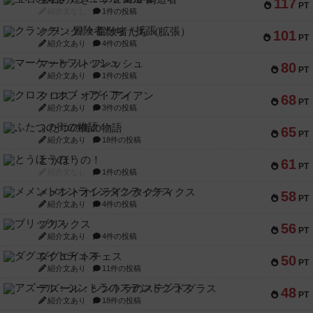
117
PT
紹介文なし
1件の投稿
クランク! ：冒険者たち（拡張）
101
PT
紹介文あり
4件の投稿
マーケットフレッシュ
80
PT
紹介文あり
1件の投稿
クロス・オブ・アイアン
68
PT
紹介文あり
3件の投稿
ふたつの街の物語
65
PT
紹介文あり
18件の投稿
とうほうの！
61
PT
紹介文なし
1件の投稿
メメントオンラインタクティクス
58
PT
紹介文あり
4件の投稿
ブリックス
56
PT
紹介文あり
4件の投稿
ダグエイトチェス
50
PT
紹介文あり
11件の投稿
アズール：シントラのステンドグラス
48
PT
紹介文あり
18件の投稿