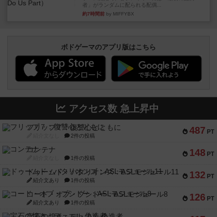
者」がランダムに配られる配偶...
約7時間前
by MIFFYBX
ボドゲーマのアプリ版はこちら
アクセス数 急上昇中
フリップ７：復讐心とともに
487
PT
紹介文なし
2件の投稿
コンテナ
148
PT
紹介文なし
1件の投稿
ドゥームド・バタリオンズ：ASLモジュール11
132
PT
紹介文あり
1件の投稿
コード・オブ・ブシドー：ASLモジュール8
126
PT
紹介文あり
1件の投稿
宝石の煌き：デュエル 偽造者