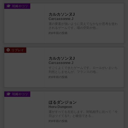
戦略やコツ
カルカソンヌJ
Carcassonne J
運の要素が強いように見えてなかなか思考を使わ
されるゲームです。場の空気や他...
約6年前
の投稿
リプレイ
カルカソンヌJ
Carcassonne J
すごくよくできたゲームです。ロールがいまいち
判然としませんが、フランスの地...
約6年前
の投稿
戦略やコツ
ほるダンジョン
Horu Dungeon
運がすべてを左右します。対戦相手に比べて「今
日はツイてる!!」と確信できる...
約6年前
の投稿