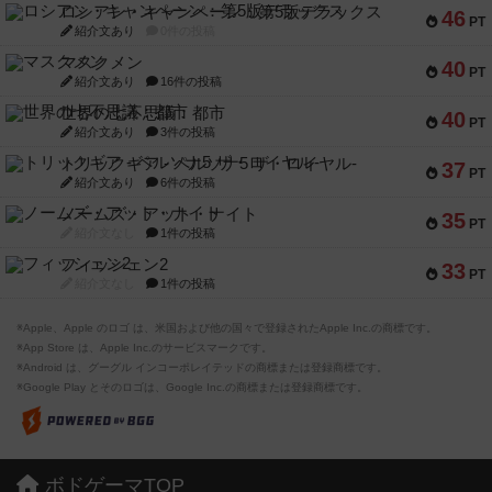
ロシアン・キャンペーン：第5版デラックス
46
PT
紹介文あり
0件の投稿
マスクメン
40
PT
紹介文あり
16件の投稿
世界の七不思議：都市
40
PT
紹介文あり
3件の投稿
トリックギア - ペルソナ5 ザ・ロイヤル-
37
PT
紹介文あり
6件の投稿
ノームズ・アット・ナイト
35
PT
紹介文なし
1件の投稿
フィッシェン2
33
PT
紹介文なし
1件の投稿
※Apple、Apple のロゴ は、米国および他の国々で登録されたApple Inc.の商標です。
※App Store は、Apple Inc.のサービスマークです。
※Android は、グーグル インコーポレイテッドの商標または登録商標です。
※Google Play とそのロゴは、Google Inc.の商標または登録商標です。
ボドゲーマTOP