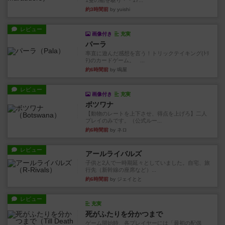
1隻の船を駆り・・17...
約3時間前
by yuishi
レビュー
画像付き
充実
パーラ
率直に遊んだ感想を言う！トリックテイキング(ﾄﾘ
ﾃ)のカードゲーム。 ...
約6時間前
by 鳴屋
レビュー
画像付き
充実
ボツワナ
【動物のレートを上下させ、得点を上げろ】二人
プレイのみです。（公式ルー...
約6時間前
by ネロ
レビュー
アールライバルズ
子供と2人で一時期延々としていました。自宅、旅
行先（新幹線の座席など）...
約6時間前
by ジェイとと
レビュー
充実
死がふたりを分かつまで
ゲーム開始時、各プレイヤーには「最初の配偶