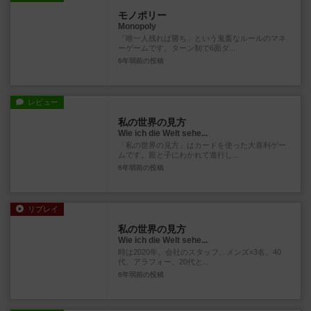
モノポリー
Monopoly
「唯一人残れば勝ち」という鬼畜なルールのマネ
ーゲームです。ターン制で6面ダ...
6年弱前
の投稿
レビュー
私の世界の見方
Wie ich die Welt sehe...
「私の世界の見方」はカードを使った大喜利ゲー
ムです。親と子にわかれて進行し...
6年弱前
の投稿
リプレイ
私の世界の見方
Wie ich die Welt sehe...
時は2020年。会社のスタッフ、メンズ×3名。40
代、アラフォー、20代と...
6年弱前
の投稿