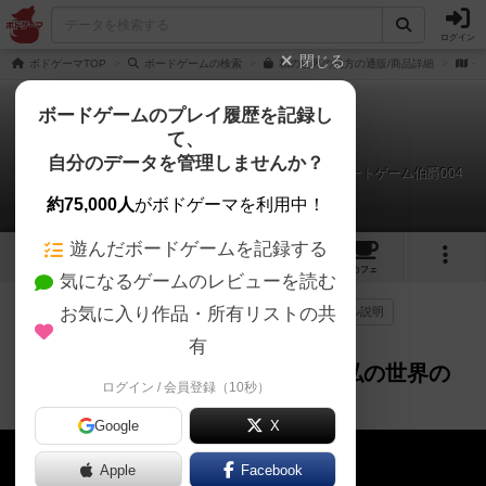
ログイン
閉じる
ボドゲーマTOP
ボードゲームの検索
私の世界の見方の通販/商品詳細
作
ボードゲームのプレイ履歴を記録し
て、
私の世界の見方
自分のデータを管理しませんか？
カードを使って価値観の大喜利「私の世界の見方」 ボートゲーム伯爵004
約75,000人
がボドゲーマを利用中！
遊んだボードゲームを記録する
9
1
40
241
トップ
画像
動画
レビュー
カフェ
気になるゲームのレビューを読む
お気に入り作品・所有リストの共
作品紹介
レビュー
プレイ/実況
ルール説明
6年弱前
有
カードを使って価値観の大喜利「私の世界の
ログイン / 会員登録（10秒）
見方」 ボートゲーム伯爵004
Google
X
Apple
Facebook