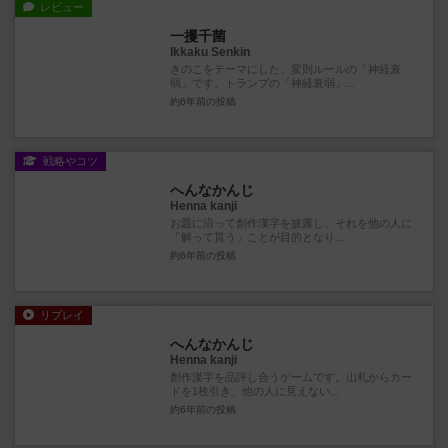
レビュー
一攫千菌
Ikkaku Senkin
きのこをテーマにした、変則ルールの「神経衰
弱」です。トランプの「神経衰弱」...
約6年前
の投稿
戦略やコツ
へんなかんじ
Henna kanji
お題に沿って創作漢字を披露し、それを他の人に
「解って貰う」ことが目的となり...
約6年前
の投稿
リプレイ
へんなかんじ
Henna kanji
創作漢字を品評し合うゲームです。山札からカー
ドを1枚引き、他の人に見えない...
約6年前
の投稿