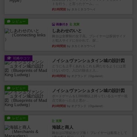
トを行う、と言ったゲーム。...
約1時間前
by タカミネコウヘイ
レビュー
画像付き
充実
しあわせのいと
舞台は全寮制の女子高。プレイヤーは探偵サイド
と犯人サイドに分かれて、探...
約2時間前
by タカミネコウヘイ
戦略やコツ
ノイシュヴァンシュタイン城の設計図
どうにも上手くあれもこれも満たせるようには置
けないので、入口の除去と入...
約3時間前
by オグランド（Oguland）
レビュー
ノイシュヴァンシュタイン城の設計図
ボードゲームを1,000個以上持っているユーザー視
点で良かった点と悪か...
約3時間前
by オグランド（Oguland）
レビュー
充実
海賊と商人
舞台は17世紀カリブ海！ プレイヤーは船長として