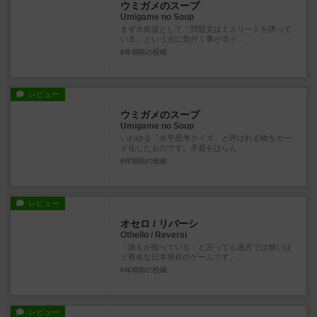
ウミガメのスープ
Umigame no Soup
まず大前提として「問題文はミスリードを誘って
いる」という点に気付く事がポイ...
6年弱前
の投稿
レビュー
ウミガメのスープ
Umigame no Soup
いわゆる「水平思考クイズ」と呼ばれる物をカー
ド化したものです。矛盾をはらん...
6年弱前
の投稿
レビュー
オセロ / リバーシ
Othello / Reversi
「誰もが知っている」と言っても過言では無いほ
ど有名な日本発祥のゲームです。...
6年弱前
の投稿
レビュー