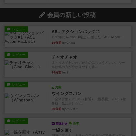
会員の新しい投稿
レビュー
ASL アクションパック#1
1997年にAvalon Hill社が出版した『ASL Action ...
15分前
by Chaco
レビュー
チャオチャオ
３～４人でわいわい遊ぶのにちょうどいい。ルー
ルは他の方が分かりやすく書...
36分前
by S
レビュー
充実
ウイングスパン
（全体評価）☆10/6（普通）（難易度）☆4/5（世
界観・見た目）☆5...
39分前
by ハシオキ
レビュー
画像付き
充実
一線を画す
簡単に言うと、トリックテイキングでモダンアー