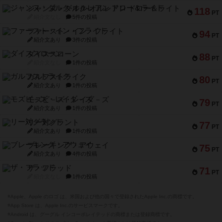
ジャンヌ・ダルク-オルレアン ドロー＆ライト
118
PT
紹介文なし
5件の投稿
ファースト・イン・フライト
94
PT
紹介文あり
3件の投稿
ダイススローン
88
PT
紹介文なし
1件の投稿
ガルフストライク
80
PT
紹介文あり
1件の投稿
モズビ－ズ・レイダ－ズ
79
PT
紹介文あり
1件の投稿
リー対グラント
77
PT
紹介文あり
1件の投稿
ブレーキング・アウェイ
75
PT
紹介文あり
4件の投稿
ザ・フラッド
71
PT
紹介文なし
1件の投稿
※Apple、Apple のロゴ は、米国および他の国々で登録されたApple Inc.の商標です。
※App Store は、Apple Inc.のサービスマークです。
※Android は、グーグル インコーポレイテッドの商標または登録商標です。