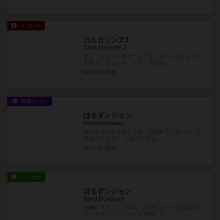
リプレイ
カルカソンヌJ
Carcassonne J
すごくよくできたゲームです。ロールがいまいち
判然としませんが、フランスの地...
約6年前
の投稿
戦略やコツ
ほるダンジョン
Horu Dungeon
運がすべてを左右します。対戦相手に比べて「今
日はツイてる!!」と確信できる...
約6年前
の投稿
レビュー
ほるダンジョン
Horu Dungeon
動画のネタとして購入。簡単なルールで直感的に
楽しめるので、小さなお子様にも...