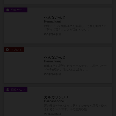
戦略やコツ
へんなかんじ
Henna kanji
お題に沿って創作漢字を披露し、それを他の人に
「解って貰う」ことが目的となり...
約6年前
の投稿
リプレイ
へんなかんじ
Henna kanji
創作漢字を品評し合うゲームです。山札からカー
ドを1枚引き、他の人に見えない...
約6年前
の投稿
戦略やコツ
カルカソンヌJ
Carcassonne J
運の要素が強いように見えてなかなか思考を使わ
されるゲームです。場の空気や他...
約6年前
の投稿