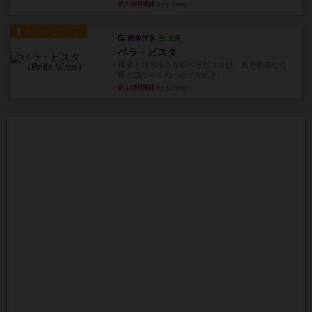
約14時間前
by jurong
ルール/インスト
画像付き
充実
ベラ・ビスタ
概要と目的小さな町ベラビスタは、風光明媚な公
園と曲がりくねった川が広が...
約14時間前
by jurong