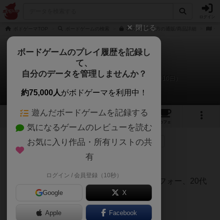
ログイン
閉じる
ボドゲーマTOP
ボードゲームの検索
私の世界の見方の通販/商品詳細
作
ボードゲームのプレイ履歴を記録し
て、
私の世界の見方
自分のデータを管理しませんか？
ボードゲーム伯爵のリプレイ日記（2020年8月10日）
約75,000人
がボドゲーマを利用中！
遊んだボードゲームを記録する
9
1
40
239
トップ
画像
動画
レビュー
カフェ
気になるゲームのレビューを読む
お気に入り作品・所有リストの共
109名
が参考
1名
がナイス
0
6年弱前
有
時は2020年。
ログイン / 会員登録（10秒）
会社のスタッフ、メンズ×3名。40代、アラフォー、20代
と、
Google
X
女性×1名20代とでプレイをしました。
Apple
Facebook