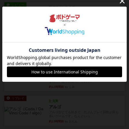
レビュー
画像付き
充実
ホットストリーク
星7軽〜中量級を中心にプレイするゲーマーの感想
です。ボードゲーム会にて...
約12時間前
by おとん
レビュー
ガルフストライク
1983年にVictory Gamesが出版した『Gulf Strik...
約12時間前
by Chaco
リプレイ
画像付き
ディジットコード
やっぱり論理ゲームは面白い。息子とリプレイし
ました。息子の勝ち。これリ...
約12時間前
by くみ
リプレイ
充実
アルゴ
アルゴがとても好きで、たぶんプレイ回数が最も
多いゲームです。なんといっ...
約13時間前
by おとん