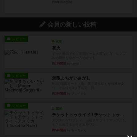
約6年前
の投稿
会員の新しい投稿
レビュー
充実
花火
ずっと前のドイツ年間ゲーム大賞ながら、シンプ
ルで簡単な小ゲームで今でも...
約1時間前
by tamio
レビュー
無限まちがいさがし
6つの場面カード（表、裏で違う絵）が何枚かあ
り、そのうち3つ選んで、同...
約3時間前
by ジェイとと
レビュー
充実
チケットトゥライド / チケットトゥライドアメリカ
デジタルソロプレイ。元祖チケライ？マップがた
くさん出てるからどれをプレ...
約5時間前
by おーちゃん