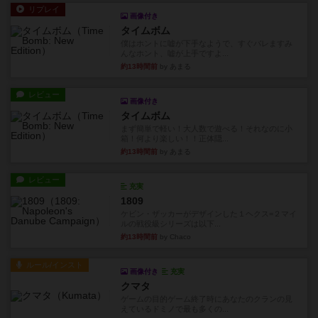
リプレイ
画像付き
タイムボム
僕はホントに嘘が下手なようで、すぐバレますみ
んなホント、嘘が上手ですよ...
約13時間前
by あまる
レビュー
画像付き
タイムボム
まず簡単で軽い！大人数で遊べる！それなのに小
箱！何より楽しい！！正体隠...
約13時間前
by あまる
レビュー
充実
1809
ケビン・ザッカーがデザインした１ヘクス=２マイ
ルの戦役級シリーズは以下...
約13時間前
by Chaco
ルール/インスト
画像付き
充実
クマタ
ゲームの目的ゲーム終了時にあなたのクランの見
えているドミノで最も多くの...