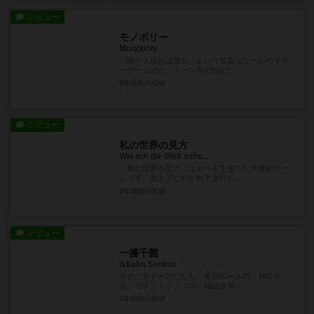
レビュー
モノポリー
Monopoly
「唯一人残れば勝ち」という鬼畜なルールのマネ
ーゲームです。ターン制で6面ダ...
6年弱前
の投稿
レビュー
私の世界の見方
Wie ich die Welt sehe...
「私の世界の見方」はカードを使った大喜利ゲー
ムです。親と子にわかれて進行し...
6年弱前
の投稿
レビュー
一攫千菌
Ikkaku Senkin
きのこをテーマにした、変則ルールの「神経衰
弱」です。トランプの「神経衰弱」...
6年弱前
の投稿