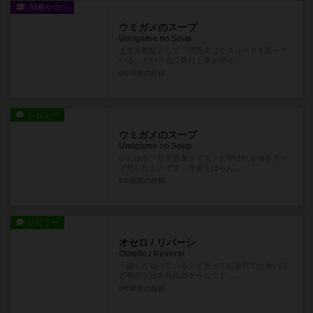
戦略やコツ
ウミガメのスープ
Umigame no Soup
まず大前提として「問題文はミスリードを誘って
いる」という点に気付く事がポイ...
6年弱前
の投稿
レビュー
ウミガメのスープ
Umigame no Soup
いわゆる「水平思考クイズ」と呼ばれる物をカー
ド化したものです。矛盾をはらん...
6年弱前
の投稿
レビュー
オセロ / リバーシ
Othello / Reversi
「誰もが知っている」と言っても過言では無いほ
ど有名な日本発祥のゲームです。...
6年弱前
の投稿