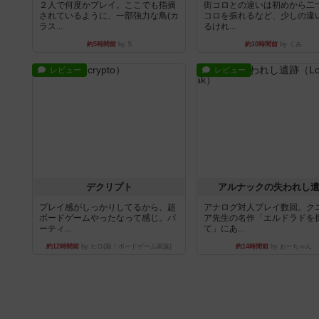
２人で何度かプレイ。ここでも指摘
街コロとの違いは初めから二
されているように、一部強力な鳥(カ
コロを振れるなど、少しの違
ラス...
るけれ...
約5時間前
by S
約10時間前
by くみ
レビュー
レビュー
デクリプト
アルナックの失われし
プレイ感がしっかりしてるから、超
アナログ対人プレイ数回。ク
ボードゲームやったなって感じ。パ
ア先生の名作「エルドラドを
ーティ...
て」にあ...
約12時間前
by ヒロ(新！ボードゲーム家族)
約14時間前
by おーちゃん