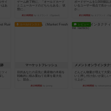
つサイ
ゲーム終了時に、「オールドカード
ボードゲームを1,000個以
いはあ
とニューカードのどちらもある」 状
いるユーザー視点で良かっ
態に...
か...
約11時間前
by オグランド（Oguland）
約11時間前
by オグランド（Ogu
ルール/インスト
レビュー
遺跡
マーケットフレッシュ
メメントオンラインタク
ニツィ
目的あなたの店先に農産物の木箱を
どんどん物量が増えて大変
探し
戦略的に積み重ねて在庫を最大化
いく押し付け合いが楽しい
し、競合...
り上が...
約19時間前
by jurong
約19時間前
by nekomanma