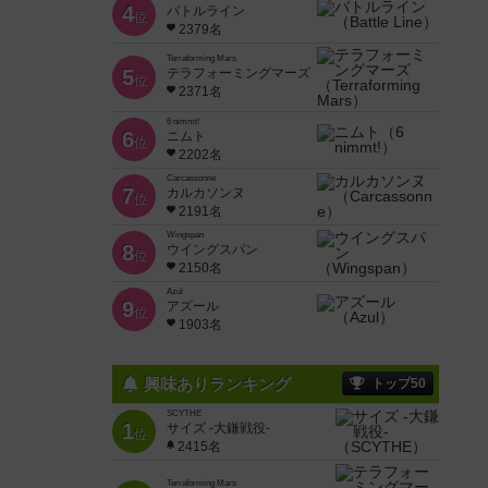
4
バトルライン
位
2379名
Terraforming Mars
5
テラフォーミングマーズ
位
2371名
6 nimmt!
6
ニムト
位
2202名
Carcassonne
7
カルカソンヌ
位
2191名
Wingspan
8
ウイングスパン
位
2150名
Azul
9
アズール
位
1903名
興味ありランキング
トップ50
SCYTHE
1
サイズ -大鎌戦役-
位
2415名
Terraforming Mars