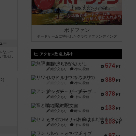
ボドファン
ボードゲームに特化したクラウドファンディング
ュー
ルなルー
アクセス数 急上昇中
ゲ慣れし
無限まちがいさがし
574
PT
紹介文あり
2件の投稿
リワイルド：サウスアメリカ
389
PT
紹介文なし
2件の投稿
アンダー・ザ・テーブラー
378
PT
紹介文あり
1件の投稿
宵と暁の呪文書
133
PT
紹介文あり
8件の投稿
セミファイナル ～お前はまだ生きている～
103
PT
紹介文あり
1件の投稿
ワン・トゥ・ファイブ
97