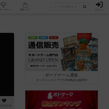
ログイン
カフェ/店舗
人気ボードゲーム
通販ストア
ボードゲーム通販
オンラインストアで7,500商品を販売中
のおすすめ