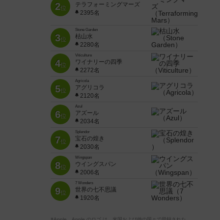
2
テラフォーミングマーズ
位
2395名
Stone Garden
3
枯山水
位
2280名
Viticulture
4
ワイナリーの四季
位
2272名
Agricola
5
アグリコラ
位
2120名
Azul
6
アズール
位
2034名
Splendor
7
宝石の煌き
位
2030名
Wingspan
8
ウイングスパン
位
2006名
7 Wonders
9
世界の七不思議
位
1920名
※Apple、Apple のロゴ は、米国および他の国々で登録された