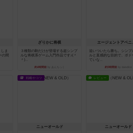
ざりかに将棋
エージェントアベニ
りしま
３種類の駒だけが登場する超シンプ
追いついたら勝ち。シンプ
ーの間
ルな将棋系ゲーム入門作品です♪(＾
ルと直感的な目的で、ボド
＾)...
ていな...
約4時間前
by あんちっく
約5時間前
by daisdice
戦略やコツ
レビュー
ニューオールド
ニューオールド