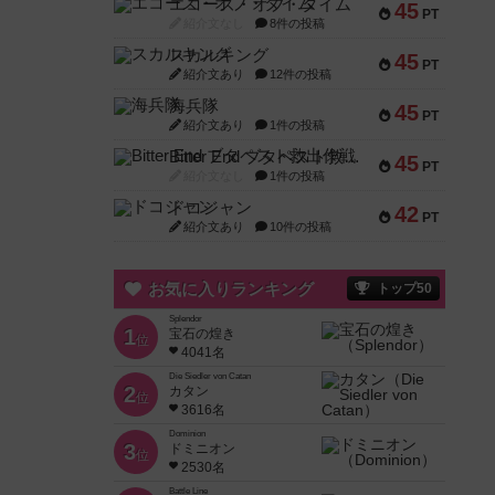
エコーズ・オブ・タイム
45
PT
紹介文なし
8件の投稿
スカルキング
45
PT
紹介文あり
12件の投稿
海兵隊
45
PT
紹介文あり
1件の投稿
Bitter End ブタペスト救出作戦
45
PT
紹介文なし
1件の投稿
ドコジャン
42
PT
紹介文あり
10件の投稿
お気に入りランキング
トップ50
Splendor
1
宝石の煌き
位
4041名
Die Siedler von Catan
2
カタン
位
3616名
Dominion
3
ドミニオン
位
2530名
Battle Line