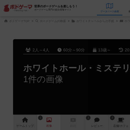
世界のボードゲームを楽しもう！
ボードゲーム専門の総合情報サイト
データベース
検
ボドゲーマTOP
ボードゲームの検索
ホワイトチャペルからの手紙
ホワ
2人～4人
60分～90分
13歳～
2
ホワイトホール・ミステ
1件の画像
1
1
2
ゲーム
トップ
画像
動画
レビュー
店舗/
カフェ