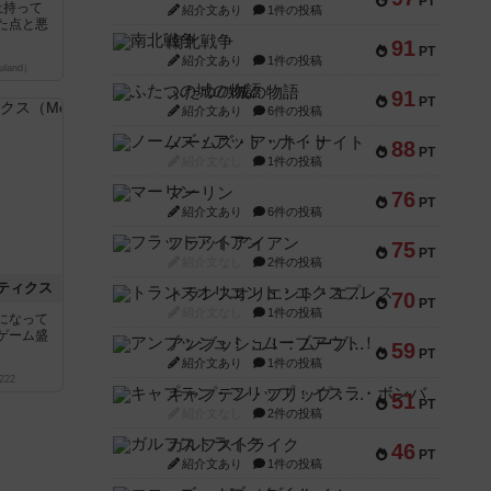
PT
上持って
紹介文あり
1件の投稿
た点と悪
南北戦争
91
PT
紹介文あり
1件の投稿
land）
ふたつの城の物語
91
PT
紹介文あり
6件の投稿
ノームズ・アット・ナイト
88
PT
紹介文なし
1件の投稿
マーリン
76
PT
紹介文あり
6件の投稿
フラットアイアン
75
PT
紹介文なし
2件の投稿
ティクス
トランスオリエント・エクスプレス
70
PT
紹介文なし
1件の投稿
になって
ゲーム盛
アンブッシュ！：ムーブアウト！
59
PT
紹介文あり
1件の投稿
222
キャプテン・フリップ：イスラ・ボンバ
51
PT
紹介文なし
2件の投稿
ガルフストライク
46
PT
紹介文あり
1件の投稿