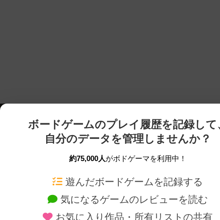
ボードゲームのプレイ履歴を記録して
自分のデータを管理しませんか？
約75,000人
がボドゲーマを利用中！
ボドゲーマTOP
ボードゲーム通販
遊んだボードゲームを記録する
気になるゲームのレビューを読む
ボードゲームを検索する
新作・再入荷情報
お気に入り作品・所有リストの共有
ボードゲームの新着レビュー
定番ボードゲームの通販