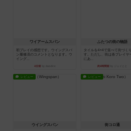
ワイアームスパン
ふたつの街の物語
初プレイの感想です。ウイングスパ
タイルを4×4で並べて街づく
ン履修済のコメントとなります。ウ
す。ただし、街は各プレイヤ
イング...
にあ...
4分前
by daisdice
約4時間前
by ジェイとと
レビュー
レビュー
ウイングスパン
街コロ通