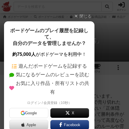
ログイン
閉じる
ボドゲーマTOP
ボードゲームの検索
２つの霧の通販/商品詳細
作品デー
ボードゲームのプレイ履歴を記録し
て、
世界隠匿ゲーム「２つの霧」
自分のデータを管理しませんか？
1件のリプレイ日記
約75,000人
がボドゲーマを利用中！
遊んだボードゲームを記録する
2
5
24
トップ
画像
動画
レビュー
カフェ
気になるゲームのレビューを読む
投稿日：2019年08月24日 00時53分
お気に入り作品・所有リストの共
364
名に読まれています
有
プレイ動画作成しました！４人でプレイしています。
2019年春のゲームマーケットで開場１０分で売り切れた
ログイン / 会員登録（10秒）
超話題作！！各プレイヤーの役割がわからない「正体隠
Google
X
匿」、さらにゲーム中に登場する役割によって勝利条件が
変わる「世界隠匿」２つの要素が組み合わさって高度な心
Apple
Facebook
理戦を楽しむことができる作品です！ゲームのルールや雰