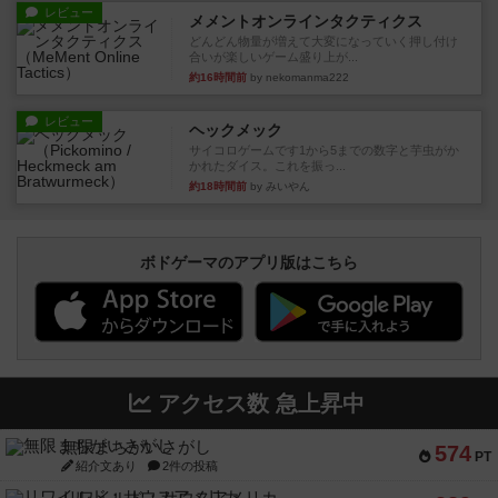
レビュー
メメントオンラインタクティクス
どんどん物量が増えて大変になっていく押し付け
合いが楽しいゲーム盛り上が...
約16時間前
by nekomanma222
レビュー
ヘックメック
サイコロゲームです1から5までの数字と芋虫がか
かれたダイス。これを振っ...
約18時間前
by みいやん
ボドゲーマのアプリ版はこちら
アクセス数 急上昇中
無限まちがいさがし
574
PT
紹介文あり
2件の投稿