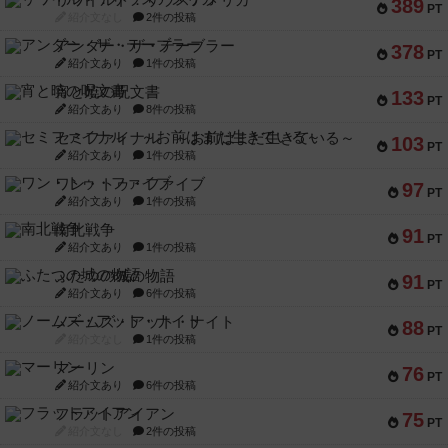
リワイルド：サウスアメリカ
389
PT
紹介文なし
2件の投稿
アンダー・ザ・テーブラー
378
PT
紹介文あり
1件の投稿
宵と暁の呪文書
133
PT
紹介文あり
8件の投稿
セミファイナル ～お前はまだ生きている～
103
PT
紹介文あり
1件の投稿
ワン・トゥ・ファイブ
97
PT
紹介文あり
1件の投稿
南北戦争
91
PT
紹介文あり
1件の投稿
ふたつの城の物語
91
PT
紹介文あり
6件の投稿
ノームズ・アット・ナイト
88
PT
紹介文なし
1件の投稿
マーリン
76
PT
紹介文あり
6件の投稿
フラットアイアン
75
PT
紹介文なし
2件の投稿