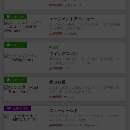
約2時間前
by あんちっく
レビュー
エージェントアベニュー
追いついたら勝ち。シンプルな ルールとで直感的
な 目的で、ボドゲ慣れし...
約2時間前
by daisdice
レビュー
充実
ウイングスパン
期待値を上げすぎた、というのが正直な感想。２
人で何度かプレイ。ここでも...
約3時間前
by S
レビュー
街コロ通
街コロとの違いは初めから二つサイコロを振れる
など、少しの違いはあるけれ...
約8時間前
by くみ
戦略やコツ
ニューオールド
ゲーム終了時に、「オールドカードとニューカー
ドのどちらもある」 状態に...
約8時間前
by オグランド（Oguland）