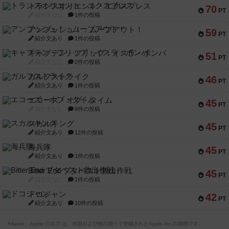
トランスオリエント・エクスプレス
70
PT
紹介文なし
1件の投稿
アンブッシュ！：ムーブアウト！
59
PT
紹介文あり
1件の投稿
キャプテン・フリップ：イスラ・ボンバ
51
PT
紹介文なし
2件の投稿
ガルフストライク
46
PT
紹介文あり
1件の投稿
エコーズ・オブ・タイム
45
PT
紹介文なし
8件の投稿
スカルキング
45
PT
紹介文あり
12件の投稿
海兵隊
45
PT
紹介文あり
1件の投稿
Bitter End ブタペスト救出作戦
45
PT
紹介文なし
1件の投稿
ドコジャン
42
PT
紹介文あり
10件の投稿
※Apple、Apple のロゴ は、米国および他の国々で登録されたApple Inc.の商標です。