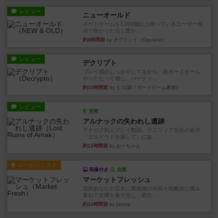
レビュー
ニューオールド
ボードゲームを1,000個以上持っているユーザー視
点で良かった点と悪か...
約8時間前
by オグランド（Oguland）
レビュー
デクリプト
プレイ感がしっかりしてるから、超ボードゲーム
やったなって感じ。パーティ...
約10時間前
by ヒロ(新！ボードゲーム家族)
レビュー
充実
アルナックの失われし遺跡
アナログ対人プレイ数回。クニツィア先生の名作
「エルドラドを探して」にあ...
約12時間前
by おーちゃん
ルール/インスト
画像付き
充実
マーケットフレッシュ
目的あなたの店先に農産物の木箱を戦略的に積み
重ねて在庫を最大化し、競合...
約16時間前
by jurong