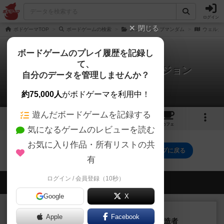
ログイン
閉じる
ボドゲーマTOP
ボードゲームの検索
ダンジョンオブマンダム
ウェルカ
ボードゲームのプレイ履歴を記録し
て、
ウェルカム・トゥ・ザ・ダンジョン
自分のデータを管理しませんか？
0件のリプレイ日記
約75,000人
がボドゲーマを利用中！
遊んだボードゲームを記録する
2
2
2
トップ
画像
動画
レビュー
カフェ
気になるゲームのレビューを読む
お気に入り作品・所有リストの共
ウェルカム・トゥ・ザ・ダンジョンのトップに戻る
有
ログイン / 会員登録（10秒）
会員の新しい投稿
Google
X
レビュー
画像付き
充実
Apple
Facebook
宝石の煌き：デュエル 偽造者