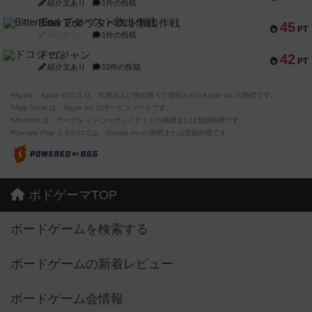
紹介文あり
1件の投稿
Bitter End ブタペスト救出作戦
45
PT
紹介文なし
1件の投稿
ドコジャン
42
PT
紹介文あり
10件の投稿
※Apple、Apple のロゴ は、米国および他の国々で登録されたApple Inc.の商標です。
※App Store は、Apple Inc.のサービスマークです。
※Android は、グーグル インコーポレイテッドの商標または登録商標です。
※Google Play とそのロゴは、Google Inc.の商標または登録商標です。
ボドゲーマTOP
ボードゲームを検索する
ボードゲームの新着レビュー
ボードゲーム会情報