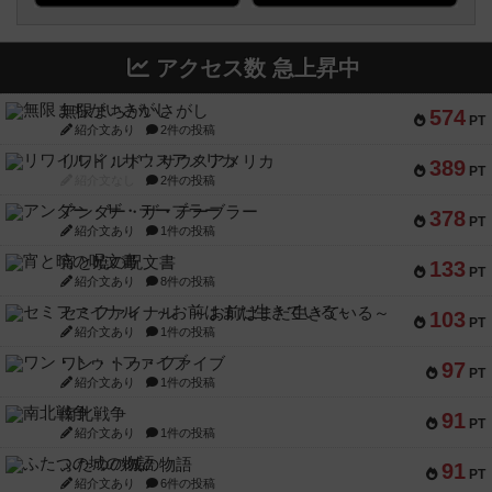
アクセス数 急上昇中
無限まちがいさがし
574
PT
紹介文あり
2件の投稿
リワイルド：サウスアメリカ
389
PT
紹介文なし
2件の投稿
アンダー・ザ・テーブラー
378
PT
紹介文あり
1件の投稿
宵と暁の呪文書
133
PT
紹介文あり
8件の投稿
セミファイナル ～お前はまだ生きている～
103
PT
紹介文あり
1件の投稿
ワン・トゥ・ファイブ
97
PT
紹介文あり
1件の投稿
南北戦争
91
PT
紹介文あり
1件の投稿
ふたつの城の物語
91
PT
紹介文あり
6件の投稿