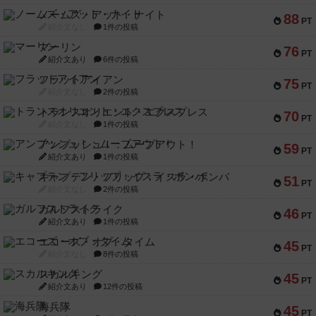
ノームズ・アット・ナイト
88
PT
紹介文なし
1件の投稿
マーリン
76
PT
紹介文あり
6件の投稿
フラットアイアン
75
PT
紹介文なし
2件の投稿
トランスオリエント・エクスプレス
70
PT
紹介文なし
1件の投稿
アンブッシュ！：ムーブアウト！
59
PT
紹介文あり
1件の投稿
キャプテン・フリップ：イスラ・ボンバ
51
PT
紹介文なし
2件の投稿
ガルフストライク
46
PT
紹介文あり
1件の投稿
エコーズ・オブ・タイム
45
PT
紹介文なし
8件の投稿
スカルキング
45
PT
紹介文あり
12件の投稿
海兵隊
45
PT