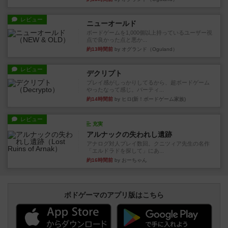
レビュー
ニューオールド
ボードゲームを1,000個以上持っているユーザー視
点で良かった点と悪か...
約13時間前
by オグランド（Oguland）
レビュー
デクリプト
プレイ感がしっかりしてるから、超ボードゲーム
やったなって感じ。パーティ...
約14時間前
by ヒロ(新！ボードゲーム家族)
レビュー
充実
アルナックの失われし遺跡
アナログ対人プレイ数回。クニツィア先生の名作
「エルドラドを探して」にあ...
約16時間前
by おーちゃん
ボドゲーマのアプリ版はこちら