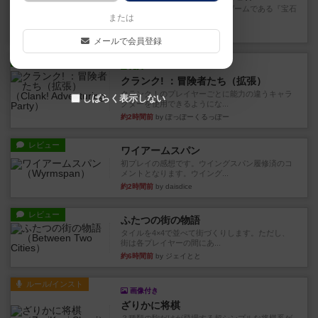
筆者が最も好きな2人用ボードゲームである『宝石
または
の煌めき デュエル』に、...
約1時間前
by 手動人形
メールで会員登録
レビュー
充実
クランク! ：冒険者たち（拡張）
クランク！のプレイヤーごとに能力の違うキャラ
しばらく表示しない
クターを使用できるようにな...
約2時間前
by ぽっぽーくるっぽー
レビュー
ワイアームスパン
初プレイの感想です。ウイングスパン履修済のコ
メントとなります。ウイング...
約2時間前
by daisdice
レビュー
ふたつの街の物語
タイルを4×4で並べて街づくりします。ただし、
街は各プレイヤーの間にあ...
約6時間前
by ジェイとと
ルール/インスト
画像付き
ざりかに将棋