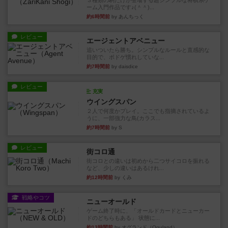
３種類の駒だけが登場する超シンプルな将棋系ゲ
ーム入門作品です♪(＾＾)...
約6時間前
by あんちっく
レビュー
エージェントアベニュー
追いついたら勝ち。シンプルなルールと直感的な
目的で、ボドゲ慣れしていな...
約7時間前
by daisdice
レビュー
充実
ウイングスパン
２人で何度かプレイ。ここでも指摘されているよ
うに、一部強力な鳥(カラス...
約7時間前
by S
レビュー
街コロ通
街コロとの違いは初めから二つサイコロを振れる
など、少しの違いはあるけれ...
約12時間前
by くみ
戦略やコツ
ニューオールド
ゲーム終了時に、「オールドカードとニューカー
ドのどちらもある」 状態に...
約13時間前
by オグランド（Oguland）