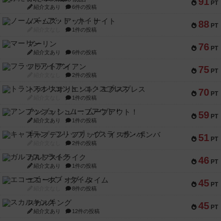
91
PT
紹介文あり
6件の投稿
ノームズ・アット・ナイト
88
PT
紹介文なし
1件の投稿
マーリン
76
PT
紹介文あり
6件の投稿
フラットアイアン
75
PT
紹介文なし
2件の投稿
トランスオリエント・エクスプレス
70
PT
紹介文なし
1件の投稿
アンブッシュ！：ムーブアウト！
59
PT
紹介文あり
1件の投稿
キャプテン・フリップ：イスラ・ボンバ
51
PT
紹介文なし
2件の投稿
ガルフストライク
46
PT
紹介文あり
1件の投稿
エコーズ・オブ・タイム
45
PT
紹介文なし
8件の投稿
スカルキング
45
PT
紹介文あり
12件の投稿