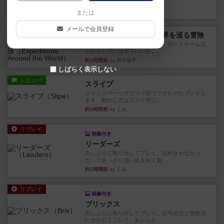
っていきます✨1部より自由...
16分前
by しんたろ
または
メールで会員登録
レビュー
エクスペディション：世界を巡る冒険
クラマー氏の不朽の名作。新しいボードゲームほ
どおもしろいはず？いいえ。...
約1時間前
by 田中昌平
しばらく表示しない
レビュー
スライプ
メインコマ一つサブコマ四つでそれぞれプレイし
ます。動かし方はコマか壁に...
約1時間前
by くみ
リプレイ
画像付き
リーダーズ
久しぶりに取り出してプレイ。詰めきれなかっ
た…であっさり追い込まれて負...
約1時間前
by くみ
リプレイ
画像付き
ブリックス
久しぶりに取り出してプレイ。記号担当と色担当
に分かれてプレイ。あかんか...