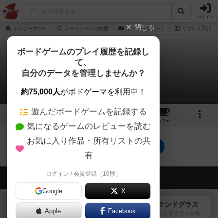
ログイン
閉じる
ボドゲーマTOP
ボードゲームの検索
ウェザーリポート
リプレイ日記
ボードゲームのプレイ履歴を記録し
て、
ウェザーリポート
自分のデータを管理しませんか？
0件のリプレイ日記
約75,000人
がボドゲーマを利用中！
遊んだボードゲームを記録する
5
2
1
トップ
画像
動画
レビュー
カフェ
気になるゲームのレビューを読む
お気に入り作品・所有リストの共
ウェザーリポートのトップに戻る
有
ログイン / 会員登録（10秒）
会員の新しい投稿
Google
X
レビュー
アズール：シントラのステンドグラス
Apple
Facebook
大好きなアズールシリーズ。ステンドグラスを作