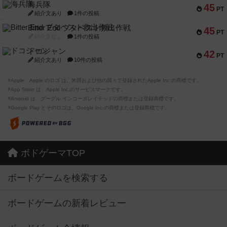
海兵隊
45
PT
紹介文あり
1件の投稿
Bitter End ブタペスト救出作戦
45
PT
紹介文なし
1件の投稿
ドコジャン
42
PT
紹介文あり
10件の投稿
※Apple、Apple のロゴ は、米国および他の国々で登録されたApple Inc.の商標です。
※App Store は、Apple Inc.のサービスマークです。
※Android は、グーグル インコーポレイテッドの商標または登録商標です。
※Google Play とそのロゴは、Google Inc.の商標または登録商標です。
ボドゲーマTOP
ボードゲームを検索する
ボードゲームの新着レビュー