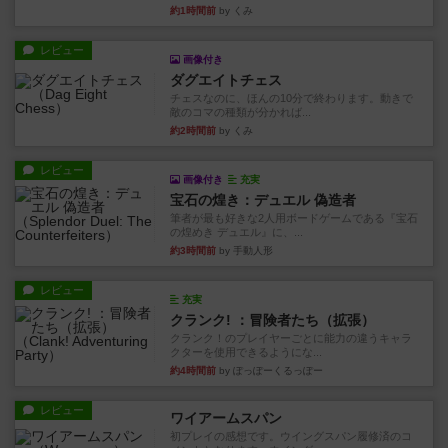
約1時間前
by くみ
レビュー
画像付き
ダグエイトチェス
チェスなのに、ほんの10分で終わります。動きで
敵のコマの種類が分かれば...
約2時間前
by くみ
レビュー
画像付き
充実
宝石の煌き：デュエル 偽造者
筆者が最も好きな2人用ボードゲームである『宝石
の煌めき デュエル』に、...
約3時間前
by 手動人形
レビュー
充実
クランク! ：冒険者たち（拡張）
クランク！のプレイヤーごとに能力の違うキャラ
クターを使用できるようにな...
約4時間前
by ぽっぽーくるっぽー
レビュー
ワイアームスパン
初プレイの感想です。ウイングスパン履修済のコ