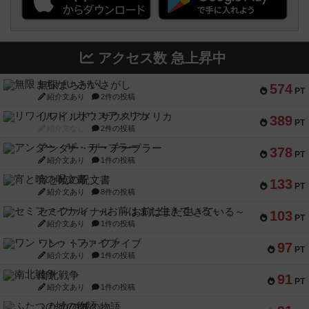
アクセス数 急上昇中
無限まちがいさがし
574
PT
紹介文あり
2件の投稿
リワイルド：サウスアメリカ
389
PT
紹介文なし
2件の投稿
アンダー・ザ・テーブラー
378
PT
紹介文あり
1件の投稿
宵と暁の呪文書
133
PT
紹介文あり
8件の投稿
セミファイナル ～お前はまだ生きている～
103
PT
紹介文あり
1件の投稿
ワン・トゥ・ファイブ
97
PT
紹介文あり
1件の投稿
南北戦争
91
PT
紹介文あり
1件の投稿
ふたつの城の物語