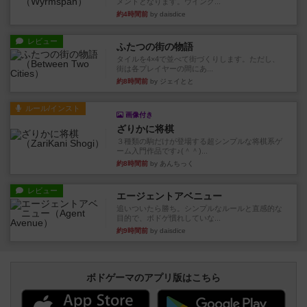
メントとなります。ウイング...
約4時間前
by daisdice
レビュー
ふたつの街の物語
タイルを4×4で並べて街づくりします。ただし、
街は各プレイヤーの間にあ...
約8時間前
by ジェイとと
ルール/インスト
画像付き
ざりかに将棋
３種類の駒だけが登場する超シンプルな将棋系ゲ
ーム入門作品です♪(＾＾)...
約8時間前
by あんちっく
レビュー
エージェントアベニュー
追いついたら勝ち。シンプルなルールと直感的な
目的で、ボドゲ慣れしていな...
約9時間前
by daisdice
ボドゲーマのアプリ版はこちら