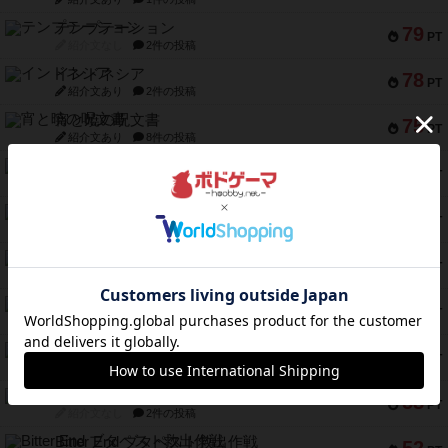
テンプテーション
79
PT
紹介文なし
2件の投稿
インドネシア
78
PT
紹介文あり
2件の投稿
宵と暁の呪文書
75
PT
紹介文あり
8件の投稿
リスボン・トラム 28
73
PT
紹介文あり
9件の投稿
アマナイト
73
PT
紹介文なし
1件の投稿
ブラヴェスト
66
PT
紹介文なし
1件の投稿
スペクタキュラー
60
PT
紹介文なし
1件の投稿
スモールワールド
59
PT
紹介文あり
13件の投稿
ギャンブラー
58
PT
紹介文なし
2件の投稿
Bitter End ブタペスト救出作戦