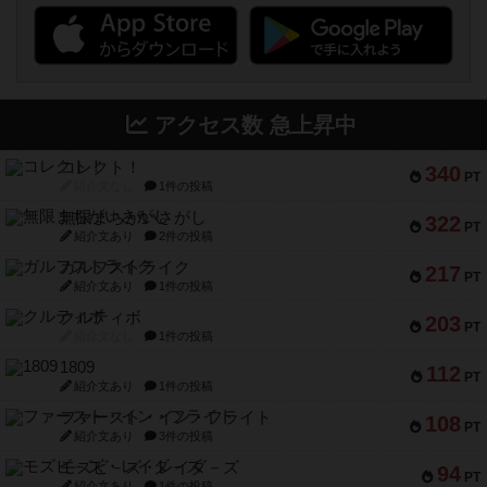
アクセス数 急上昇中
コレクト！
340
PT
紹介文なし
1件の投稿
無限まちがいさがし
322
PT
紹介文あり
2件の投稿
ガルフストライク
217
PT
紹介文あり
1件の投稿
クルティボ
203
PT
紹介文なし
1件の投稿
1809
112
PT
紹介文あり
1件の投稿
ファースト・イン・フライト
108
PT
紹介文あり
3件の投稿
モズビ－ズ・レイダ－ズ
94
PT
紹介文あり
1件の投稿