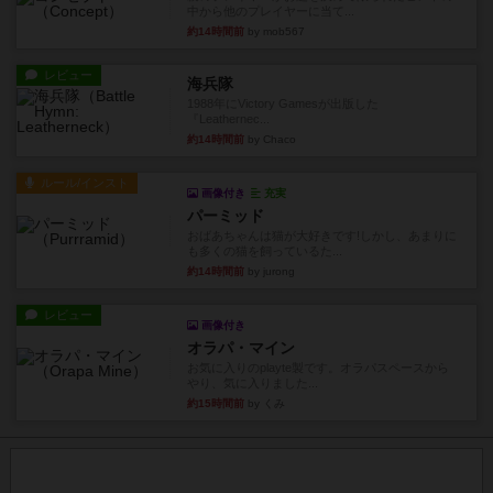
中から他のプレイヤーに当て...
約14時間前
by mob567
レビュー
海兵隊
1988年にVictory Gamesが出版した
『Leathernec...
約14時間前
by Chaco
ルール/インスト
画像付き
充実
パーミッド
おばあちゃんは猫が大好きです!しかし、あまりに
も多くの猫を飼っているた...
約14時間前
by jurong
レビュー
画像付き
オラパ・マイン
お気に入りのplayte製です。オラパスペースから
やり、気に入りました...
約15時間前
by くみ