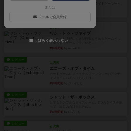
笑えるバカゲームを集めているライトゲーマーと
または
してのレビューです。正体隠...
約1時間前
by toyota
メールで会員登録
レビュー
充実
ワン・トゥ・ファイブ
とにかくお手軽にすき間時間をうめるゲームとし
しばらく表示しない
て重宝するゲームです。いわ...
約3時間前
by nabekoh
レビュー
充実
エコーズ・オブ・タイム
カードゲームにファイナルファンタジーのアクテ
ィブタイムバトル（もしくは...
約6時間前
by ジェイとと
レビュー
シャット・ザ・ボックス
とてもシンプルなダイスゲーム。2つのダイスを振
って、出目の合計を自分の...
約7時間前
by OSAっち
レビュー
充実