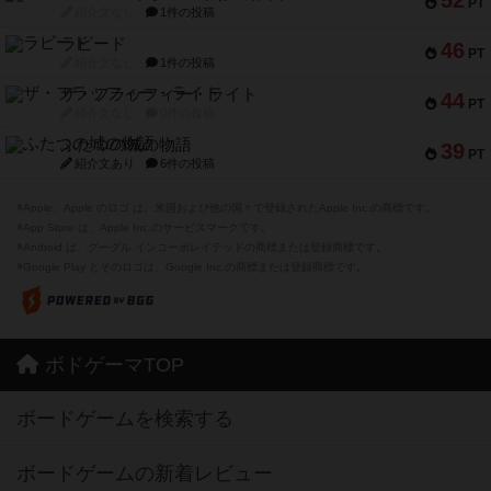
52
PT
紹介文なし
1件の投稿
ラピード
46
PT
紹介文なし
1件の投稿
ザ・フラッフィー・ライト
44
PT
紹介文なし
0件の投稿
ふたつの城の物語
39
PT
紹介文あり
6件の投稿
※Apple、Apple のロゴ は、米国および他の国々で登録されたApple Inc.の商標です。
※App Store は、Apple Inc.のサービスマークです。
※Android は、グーグル インコーポレイテッドの商標または登録商標です。
※Google Play とそのロゴは、Google Inc.の商標または登録商標です。
ボドゲーマTOP
ボードゲームを検索する
ボードゲームの新着レビュー