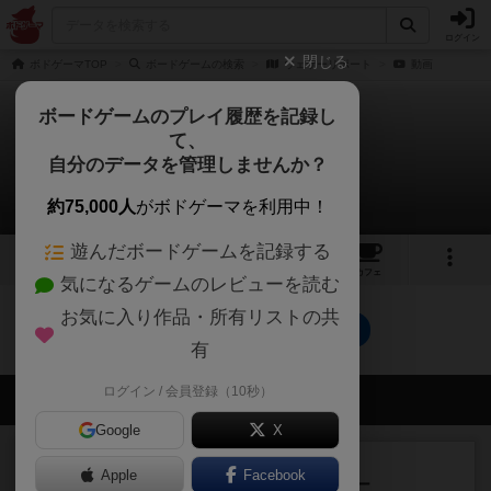
ログイン
閉じる
ボドゲーマTOP
ボードゲームの検索
ウェザーリポート
動画
ボードゲームのプレイ履歴を記録し
て、
ウェザーリポート
自分のデータを管理しませんか？
0件の動画
約75,000人
がボドゲーマを利用中！
遊んだボードゲームを記録する
5
2
1
トップ
画像
動画
レビュー
カフェ
気になるゲームのレビューを読む
お気に入り作品・所有リストの共
ウェザーリポートのトップに戻る
有
ログイン / 会員登録（10秒）
会員の新しい投稿
Google
X
レビュー
充実
Apple
Facebook
アンダー・ザ・テーブラー