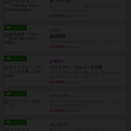
オバケだぞ～
対人アナログプレイ。簡単なルールで誰とでも遊
べるゲーム。こんなの子ども...
約8時間前
by おーちゃん
レビュー
充実
南北戦争
1983年にVictory Gamesが出版した『The Civil ...
約12時間前
by Chaco
レビュー
画像付き
ファイアー・ブルズ / 火牛陣
火牛を引き連れて敵を殲滅させる。縦か斜めで前2
列まで攻撃できるが、自分...
約14時間前
by うらまこ
レビュー
フリップ７
カードをめくるかパスをするかを決めてパスした
時のカード数字が得点になる...
約14時間前
by mob567
レビュー
コンセプト
親のプレイヤーがお題を決めて限られたヒントの