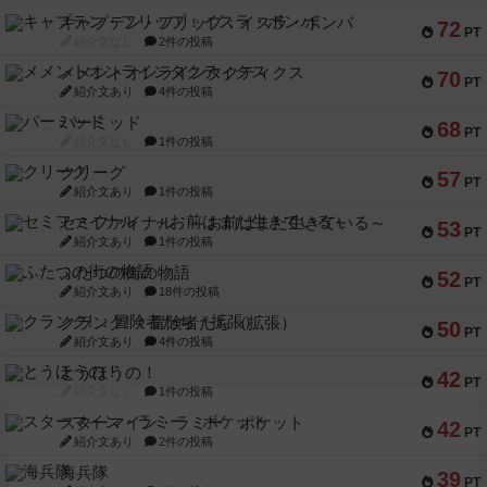
キャプテン・フリップ：イスラ・ボンバ
72
PT
紹介文なし
2件の投稿
メメントオンラインタクティクス
70
PT
紹介文あり
4件の投稿
パーミッド
68
PT
紹介文なし
1件の投稿
クリーグ
57
PT
紹介文あり
1件の投稿
セミファイナル ～お前はまだ生きている～
53
PT
紹介文あり
1件の投稿
ふたつの街の物語
52
PT
紹介文あり
18件の投稿
クランク! ：冒険者たち（拡張）
50
PT
紹介文あり
4件の投稿
とうほうの！
42
PT
紹介文なし
1件の投稿
スターマイン・ラミー ポケット
42
PT
紹介文あり
2件の投稿
海兵隊
39
PT