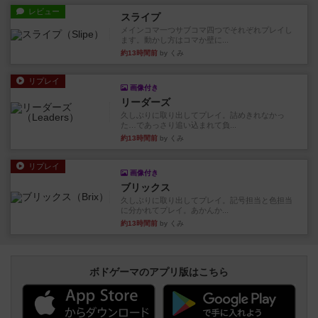
レビュー
スライプ
メインコマ一つサブコマ四つでそれぞれプレイし
ます。動かし方はコマか壁に...
約13時間前
by くみ
リプレイ
画像付き
リーダーズ
久しぶりに取り出してプレイ。詰めきれなかっ
た…であっさり追い込まれて負...
約13時間前
by くみ
リプレイ
画像付き
ブリックス
久しぶりに取り出してプレイ。記号担当と色担当
に分かれてプレイ。あかんか...
約13時間前
by くみ
ボドゲーマのアプリ版はこちら