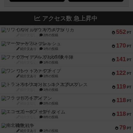
アクセス数 急上昇中
リワイルド：サウスアメリカ
552
PT
紹介文なし
2件の投稿
マーケットフレッシュ
170
PT
紹介文あり
1件の投稿
ファイアー・ブルズ / 火牛陣
141
PT
紹介文なし
1件の投稿
ワン・トゥ・ファイブ
122
PT
紹介文あり
1件の投稿
トランスオリエント・エクスプレス
119
PT
紹介文なし
1件の投稿
フラットアイアン
118
PT
紹介文なし
2件の投稿
エコーズ・オブ・タイム
118
PT
紹介文なし
8件の投稿
南北戦争
79
PT
紹介文あり
1件の投稿