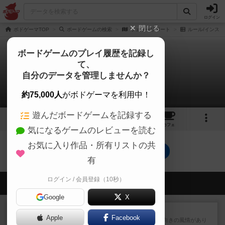
ログイン
閉じる
ボドゲーマTOP
ボードゲームの検索
ウェザーリポート
ルール/インスト
ボードゲームのプレイ履歴を記録し
て、
ウェザーリポート
自分のデータを管理しませんか？
0件のルール/インスト
約75,000人
がボドゲーマを利用中！
遊んだボードゲームを記録する
5
2
1
トップ
画像
動画
レビュー
カフェ
気になるゲームのレビューを読む
お気に入り作品・所有リストの共
ウェザーリポートのトップに戻る
有
ログイン / 会員登録（10秒）
会員の新しい投稿
Google
X
レビュー
クイズすごろく かぶーる
Apple
Facebook
箱絵のデザインは小学校低学年向きの風情があり