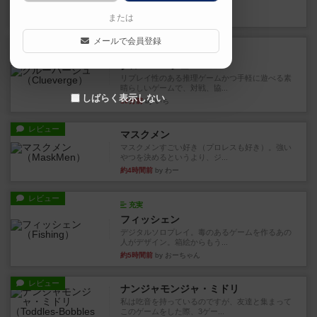
ますが、問題のレベルによっ...
1分前
by いち
または
メールで会員登録
レビュー
充実
クルーバージュ
リプレイ性のある推理ゲームかつ手軽に遊べる素
晴らしいゲームで、対戦、協...
しばらく表示しない
10分前
by いち
レビュー
マスクメン
マスクメンすごい好き（プロレスも好き）。強い
やつを決めるというより、ジ...
約4時間前
by わー
レビュー
充実
フィッシェン
デジタルソロプレイ。毒のあるゲームを作るあの
人がデザイン。箱絵からもう...
約5時間前
by おーちゃん
レビュー
ナンジャモンジャ・ミドリ
私は吃音を持っているのですが、友達と集まって
このゲームをした際、3ゲー...