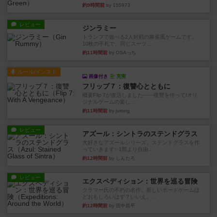
約9時間前
by 155973
レビュー
ジンラミー
トランプで遊べる2人対戦の麻雀風ゲームです。
10枚の手札で、同じスーツ...
約11時間前
by OSAっち
ルール/インスト
画像付き
充実
フリップ７：復讐心とともに
概要Flip 7が復活しました――復讐を伴って!オリ
ジナルゲームの楽し...
約11時間前
by jurong
レビュー
アズール：シントラのステンドグラス
大好きなアズールシリーズ。ステンドグラスを作
っていきます✨1部より自由...
約12時間前
by しんたろ
レビュー
エクスペディション：世界を巡る冒険
クラマー氏の不朽の名作。新しいボードゲームほ
どおもしろいはず？いいえ。...
約12時間前
by 田中昌平