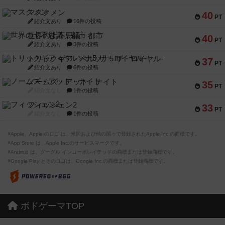
マスクメン
40
PT
紹介文あり
16件の投稿
世界の七不思議：都市
40
PT
紹介文あり
3件の投稿
トリックギア - ペルソナ5 ザ・ロイヤル-
37
PT
紹介文あり
6件の投稿
ノームズ・アット・ナイト
35
PT
紹介文なし
1件の投稿
フィッシェン2
33
PT
紹介文なし
1件の投稿
※Apple、Apple のロゴ は、米国および他の国々で登録されたApple Inc.の商標です。
※App Store は、Apple Inc.のサービスマークです。
※Android は、グーグル インコーポレイテッドの商標または登録商標です。
※Google Play とそのロゴは、Google Inc.の商標または登録商標です。
ボドゲーマTOP