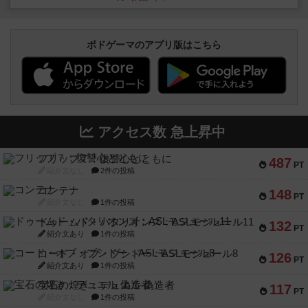
ボドゲーマのアプリ版はこちら
アクセス数 急上昇中
フリップ７：復讐心とともに
487
PT
紹介文なし
2件の投稿
コンテナ
148
PT
紹介文なし
1件の投稿
ドゥームド・バタリオンズ：ASLモジュール11
132
PT
紹介文あり
1件の投稿
コード・オブ・ブシドー：ASLモジュール8
126
PT
紹介文あり
1件の投稿
宝石の煌き：デュエル 偽造者
117
PT
紹介文なし
1件の投稿