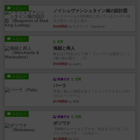
レビュー
ノイシュヴァンシュタイン城の設計図
ボードゲームを1,000個以上持っているユーザー視
点で良かった点と悪か...
約4時間前
by オグランド（Oguland）
レビュー
充実
海賊と商人
舞台は17世紀カリブ海！ プレイヤーは船長として
1隻の船を駆り・・17...
約5時間前
by yuishi
レビュー
画像付き
充実
パーラ
率直に遊んだ感想を言う！トリックテイキング(ﾄﾘ
ﾃ)のカードゲーム。 ...
約7時間前
by 鳴屋
レビュー
画像付き
充実
ボツワナ
【動物のレートを上下させ、得点を上げろ】二人
プレイのみです。（公式ルー...
約7時間前
by ネロ