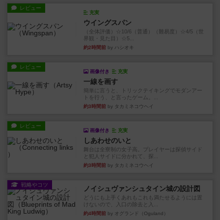
レビュー
充実
ウイングスパン
（全体評価）☆10/6（普通）（難易度）☆4/5（世
界観・見た目）☆5...
約2時間前
by ハシオキ
レビュー
画像付き
充実
一線を画す
簡単に言うと、トリックテイキングでモダンアー
トを行う、と言ったゲーム。...
約3時間前
by タカミネコウヘイ
レビュー
画像付き
充実
しあわせのいと
舞台は全寮制の女子高。プレイヤーは探偵サイド
と犯人サイドに分かれて、探...
約3時間前
by タカミネコウヘイ
戦略やコツ
ノイシュヴァンシュタイン城の設計図
どうにも上手くあれもこれも満たせるようには置
けないので、入口の除去と入...
約4時間前
by オグランド（Oguland）