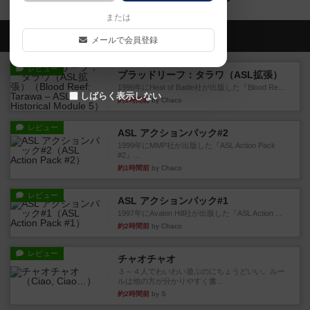
または
会員の新しい投稿
メールで会員登録
レビュー
ブラッドリーフ：タラワ（ASL拡張）
1996年にHeat of Battle社が出版した『Blood Re...
しばらく表示しない
約1時間前
by Chaco
レビュー
ASL アクションパック#2
1999年にMMP社が出版した『ASL Action Pack
#2』...
約1時間前
by Chaco
レビュー
ASL アクションパック#1
1997年にAvalon Hill社が出版した『ASL Action ...
約2時間前
by Chaco
レビュー
チャオチャオ
３～４人でわいわい遊ぶのにちょうどいい。ルー
ルは他の方が分かりやすく書...
約2時間前
by S