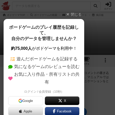
ログイン
閉じる
ボドゲーマTOP
ボードゲームの検索
ウェザーリポート
掲示板
ボードゲームのプレイ履歴を記録し
て、
ウェザーリポート
自分のデータを管理しませんか？
0件の掲示板
約75,000人
がボドゲーマを利用中！
遊んだボードゲームを記録する
5
2
1
トップ
画像
動画
レビュー
カフェ
気になるゲームのレビューを読む
ログインするとウェザーリポートに関する掲示板の作成やコメントの書き込
お気に入り作品・所有リストの共
みが出来るようになります。ルールの疑問やエラッタ情報、マニュアルでは
判断し辛い曖昧な表記等について会員同士で自由にコミュニケーションをと
有
ることが出来ます。
ログイン / 会員登録（10秒）
ログイン/無料会員登録
Google
X
Apple
Facebook
ウェザーリポートのトップに戻る