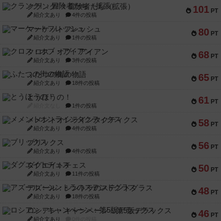
クランク! ：冒険者たち（拡張）
101
PT
紹介文あり
4件の投稿
マーケットフレッシュ
80
PT
紹介文あり
1件の投稿
クロス・オブ・アイアン
68
PT
紹介文あり
3件の投稿
ふたつの街の物語
65
PT
紹介文あり
18件の投稿
とうほうの！
61
PT
紹介文なし
1件の投稿
メメントオンラインタクティクス
58
PT
紹介文あり
4件の投稿
ブリックス
56
PT
紹介文あり
4件の投稿
ダグエイトチェス
50
PT
紹介文あり
11件の投稿
アズール：シントラのステンドグラス
48
PT
紹介文あり
18件の投稿
ロシアン・キャンペーン：第5版デラックス
46
PT
紹介文あり
0件の投稿