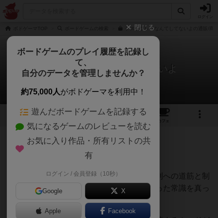
ログイン
閉じる
ボドゲーマTOP
ボードゲームの検索
テストプレイなんてしてないよの通販/商
ボードゲームのプレイ履歴を記録し
て、
テストプレイなんてしてないよ
自分のデータを管理しませんか？
深水あどらさんのレビュー
約75,000人
がボドゲーマを利用中！
遊んだボードゲームを記録する
6
46
281
トップ
画像
動画
レビュー
カフェ
気になるゲームのレビューを読む
お気に入り作品・所有リストの共
147名
0名
0
約2ヶ月前
有
ログイン / 会員登録（10秒）
ボードゲームにはプレイヤーが歩むべき勝利への道筋と制
作側の緻密なテストプレイが必要……といった常識を真っ
Google
X
向から否定する問題作。
Apple
Facebook