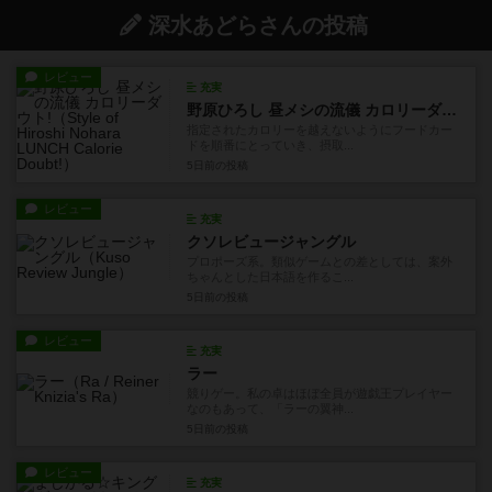
深水あどらさんの投稿
レビュー
充実
野原ひろし 昼メシの流儀 カロリーダウト!
指定されたカロリーを越えないようにフードカー
ドを順番にとっていき、摂取...
5日前
の投稿
レビュー
充実
クソレビュージャングル
プロポーズ系。類似ゲームとの差としては、案外
ちゃんとした日本語を作るこ...
5日前
の投稿
レビュー
充実
ラー
競りゲー。私の卓はほぼ全員が遊戯王プレイヤー
なのもあって、「ラーの翼神...
5日前
の投稿
レビュー
充実