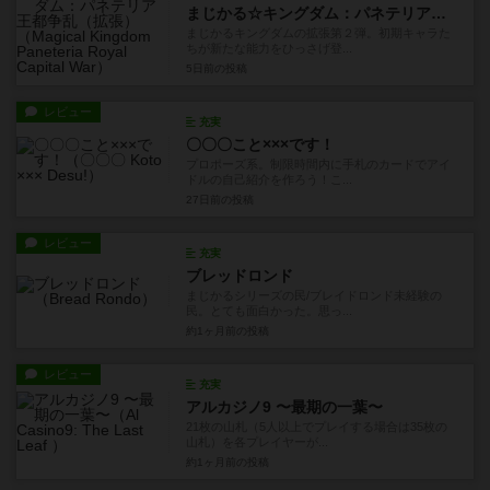
まじかる☆キングダム：パネテリア王都争乱（拡張）
まじかるキングダムの拡張第２弾。初期キャラた
ちが新たな能力をひっさげ登...
5日前
の投稿
レビュー
充実
〇〇〇こと×××です！
プロポーズ系。制限時間内に手札のカードでアイ
ドルの自己紹介を作ろう！こ...
27日前
の投稿
レビュー
充実
ブレッドロンド
まじかるシリーズの民/ブレイドロンド未経験の
民。とても面白かった。思っ...
約1ヶ月前
の投稿
レビュー
充実
アルカジノ9 〜最期の一葉〜
21枚の山札（5人以上でプレイする場合は35枚の
山札）を各プレイヤーが...
約1ヶ月前
の投稿