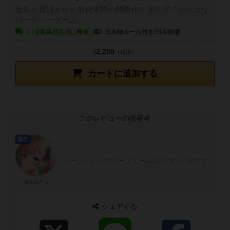
世界を震撼させた前代未聞の問題作!? 理不尽でおバカな
パーティーゲーム
1～2営業日以内に発送
日本語ルール付き/日本語版
2,200
¥
（税込）
カートに追加する
このレビューの投稿者
国王
カードショップでボードゲームばかりやってるやつ
深水あどら
シェアする