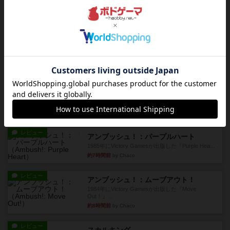
お気に入りのplayte製です。オラパスペースから
やり、気に入りました...
約6時間前
by くみ
レビュー
マーリン
４人プレイ。インスト1時間プレイ2時間半。結構
ダイス運と手札のカード運...
約7時間前
by oliber
レビュー
アンブッシュ！：シルバースター
1987年にVictory Gamesが出版した『Silver Sta...
約7時間前
by Chaco
レビュー
アンブッシュ！：パープルハート
1985年にVictory Gamesが出版した『Purple Hea...
約7時間前
by Chaco
レビュー
アンブッシュ！：ムーブアウト！
1984年にVictory Gamesが出版した『Move
Out！』...
約8時間前
by Chaco
レビュー