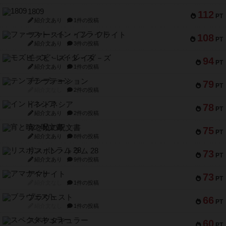
1809
112
PT
紹介文あり
1件の投稿
ファースト・イン・フライト
108
PT
紹介文あり
3件の投稿
モズビ－ズ・レイダ－ズ
94
PT
紹介文あり
1件の投稿
テンプテーション
79
PT
紹介文なし
2件の投稿
インドネシア
78
PT
紹介文あり
2件の投稿
宵と暁の呪文書
75
PT
紹介文あり
8件の投稿
リスボン・トラム 28
73
PT
紹介文あり
9件の投稿
アマナイト
73
PT
紹介文なし
1件の投稿
ブラヴェスト
66
PT
紹介文なし
1件の投稿
スペクタキュラー
60
PT