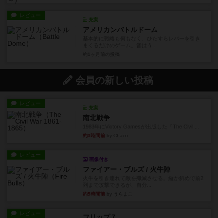
レビュー
充実
アメリカンバトルドーム
基本的に戦略も何もなく、ひたすらレバーを引き
まくるだけのゲーム。音はう...
約1ヶ月前
の投稿
会員の新しい投稿
レビュー
充実
南北戦争
1983年にVictory Gamesが出版した『The Civil ...
約3時間前
by Chaco
レビュー
画像付き
ファイアー・ブルズ / 火牛陣
火牛を引き連れて敵を殲滅させる。縦か斜めで前2
列まで攻撃できるが、自分...
約5時間前
by うらまこ
レビュー
フリップ７