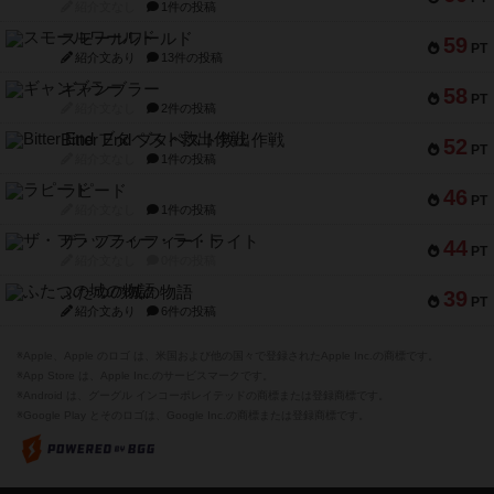
紹介文なし
1件の投稿
スモールワールド
59
PT
紹介文あり
13件の投稿
ギャンブラー
58
PT
紹介文なし
2件の投稿
Bitter End ブタペスト救出作戦
52
PT
紹介文なし
1件の投稿
ラピード
46
PT
紹介文なし
1件の投稿
ザ・フラッフィー・ライト
44
PT
紹介文なし
0件の投稿
ふたつの城の物語
39
PT
紹介文あり
6件の投稿
※Apple、Apple のロゴ は、米国および他の国々で登録されたApple Inc.の商標です。
※App Store は、Apple Inc.のサービスマークです。
※Android は、グーグル インコーポレイテッドの商標または登録商標です。
※Google Play とそのロゴは、Google Inc.の商標または登録商標です。