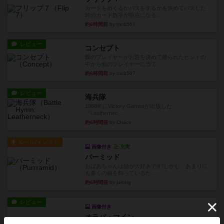
カードをめくるかパスをするかを決めてパスした
時のカード数字が得点になる...
約6時間前
by mob567
レビュー
コンセプト
親のプレイヤーがお題を決めて限られたヒントの
中から他のプレイヤーに当て...
約6時間前
by mob567
レビュー
海兵隊
1988年にVictory Gamesが出版した
『Leathernec...
約6時間前
by Chaco
ルール/インスト
画像付き
充実
パーミッド
おばあちゃんは猫が大好きです!しかし、あまりに
も多くの猫を飼っているた...
約6時間前
by jurong
レビュー
画像付き
オラパ・マイン