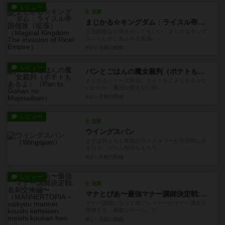
レビュー
充実
まじかる☆キングダム：ライスル帝国侵攻（拡張）
正当防衛なら何をやってもいい、まじかるキング
ダムらしさにあふれる拡張。...
約1ヶ月前
の投稿
レビュー
パンとごはんの魔女裁判（ポテトもあるよ）
まじかるシリーズ外伝。タイトルにまじかるがな
いからか、魔法は使えない模...
約1ヶ月前
の投稿
レビュー
充実
ウイングスパン
まずは何よりも巣箱のダイスタワーが圧倒的に目
を引く。ゲーム部分ももちろ...
約1ヶ月前
の投稿
レビュー
充実
マナとぴあ〜最強マナー講師決定戦:名刺交換編〜
マナー講師になって他プレイヤーのマナー違反を
指摘する、素敵なゲーム。ど...
約1ヶ月前
の投稿