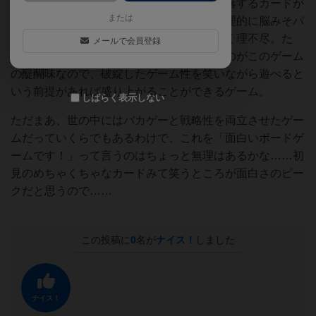
おんなじ行動をして生き残れるカードと脱落するカードが
または
あったり、変なところで詰まされたり、物理的に脳みそパ
ンクさせてこようとしてきたりと、とにかく理不尽。た
メールで会員登録
だ、その理不尽を笑いながら楽しむというのがこのゲーム
の醍醐味なので、破綻したゲーム性を笑いながら遊べると
いう前提があれば盛り上がることができるゲーム。
しばらく表示しない
ただまあ、世の中にはバカゲーと戦略性を両立させたゲー
ムだっていくらでもあるわけで、これを「面白いボードゲ
ームです！」って言うのはちょっと無理はあるかな……初
見のめちゃくちゃなカードみて笑うところが面白さのピー
クだと思うので……
この投稿に
0
名が
ナイス！
しました
ナイス！