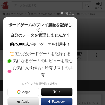
ログイン
閉じる
ボドゲーマTOP
ボードゲームの検索
ワタルート
リプレイ日記
ボードゲームのプレイ履歴を記録し
て、
ワタルート
自分のデータを管理しませんか？
0件のリプレイ日記
約75,000人
がボドゲーマを利用中！
遊んだボードゲームを記録する
2
2
42
トップ
画像
動画
レビュー
カフェ
気になるゲームのレビューを読む
お気に入り作品・所有リストの共
ワタルートのトップに戻る
有
ログイン / 会員登録（10秒）
会員の新しい投稿
Google
X
レビュー
ハゲタカのえじき
Apple
Facebook
超有名なゲームですが、初めてプレイしました。1