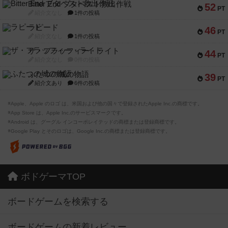
Bitter End ブタペスト救出作戦
52
PT
紹介文なし
1件の投稿
ラピード
46
PT
紹介文なし
1件の投稿
ザ・フラッフィー・ライト
44
PT
紹介文なし
0件の投稿
ふたつの城の物語
39
PT
紹介文あり
6件の投稿
※Apple、Apple のロゴ は、米国および他の国々で登録されたApple Inc.の商標です。
※App Store は、Apple Inc.のサービスマークです。
※Android は、グーグル インコーポレイテッドの商標または登録商標です。
※Google Play とそのロゴは、Google Inc.の商標または登録商標です。
ボドゲーマTOP
ボードゲームを検索する
ボードゲームの新着レビュー