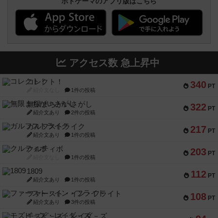
ボドゲーマのアプリ版はこちら
アクセス数 急上昇中
コレクト！
340
PT
紹介文なし
1件の投稿
無限まちがいさがし
322
PT
紹介文あり
2件の投稿
ガルフストライク
217
PT
紹介文あり
1件の投稿
クルティボ
203
PT
紹介文なし
1件の投稿
1809
112
PT
紹介文あり
1件の投稿
ファースト・イン・フライト
108
PT
紹介文あり
3件の投稿
モズビ－ズ・レイダ－ズ