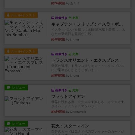
約2時間前
by あくり
ルール/インスト
画像付き
充実
キャプテン・フリップ：イスラ・ボンバ
イスラ・ボンバを探しに出航!潜水艦を装備し、あ
なたの乗組員を監獄から解...
約4時間前
by jurong
ルール/インスト
画像付き
充実
トランスオリエント・エクスプレス
乗客の皆様、トランスオリエント・エクスプレス
にご乗車ありがとうございま...
約5時間前
by jurong
レビュー
画像付き
充実
フラットアイアン
世界に浸れる度 ☆☆☆☆★楽しさ ☆☆☆☆★
タイパ ☆☆☆☆☆マンハッ...
約6時間前
by DKnewyork
レビュー
花火：スターマイン
自分のカードは見えず他のプレイヤーのカードが