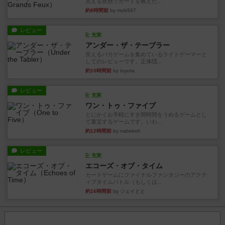
見える状態でカードを教えた...
約8時間前
by mob567
レビュー
充実
アンダー・ザ・テーブラー
笑えるバカゲームを集めているライトゲーマーと
してのレビューです。正体隠...
約10時間前
by toyota
レビュー
充実
ワン・トゥ・ファイブ
とにかくお手軽にすき間時間をうめるゲームとし
て重宝するゲームです。いわ...
約12時間前
by nabekoh
レビュー
充実
エコーズ・オブ・タイム
カードゲームにファイナルファンタジーのアクテ
ィブタイムバトル（もしくは...
約16時間前
by ジェイとと