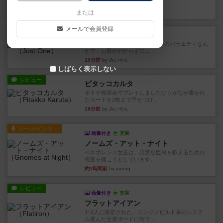
から15までのカードがプ...
5分前
by みいやん
または
メールで会員登録
レビュー
ジャスト・ワン
まぁ面白かった‼️よくテレビとかのバラエティなん
かで、お題がわからずに...
10分前
by みいやん
しばらく表示しない
レビュー
ピタッコカルタ
ボドゲ相席会でプレイしましたひらがなが書かれ
たカードを2枚まで手をつけ...
18分前
by みいやん
ルール/インスト
画像付き
充実
ノームズ・アット・ナイト
ベネボレンス女王は、忠実な臣民を称えるための
祝宴を開こうとしています。...
約1時間前
by jurong
レビュー
画像付き
充実
フラットアイアン
1~2人に限定された、エンジンビルド系のシステ
ム選んだ企業ボードに街で...