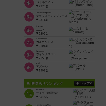
4
バトルライン
位
2378名
Terraforming Mars
5
テラフォーミングマーズ
位
2371名
6 nimmt!
6
ニムト
位
2202名
Carcassonne
7
カルカソンヌ
位
2191名
Wingspan
8
ウイングスパン
位
2150名
Azul
9
アズール
位
1903名
興味ありランキング
トップ50
SCYTHE
1
サイズ -大鎌戦役-
位
2415名
Terraforming Mars