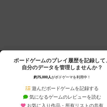
ボードゲームのプレイ履歴を記録して
自分のデータを管理しませんか？
約75,000人
がボドゲーマを利用中！
ボドゲーマTOP
ボードゲーム通販
遊んだボードゲームを記録する
気になるゲームのレビューを読む
ボードゲームを検索する
新作・再入荷情報
お気に入り作品・所有リストの共有
ボードゲームの新着レビュー
定番ボードゲームの通販