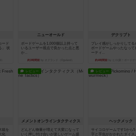
ニューオールド
デクリプト
カード
ボードゲームを1,000個以上持って
プレイ感がしっかりしてる
」 状
いるユーザー視点で良かった点と悪
ボードゲームやったなって
か...
ーティ...
d）
約3時間前
by オグランド（Oguland）
約4時間前
by ヒロ(新！ボードゲ
レビュー
レビュー
ュ
メメントオンラインタクティクス
ヘックメック
木箱を
どんどん物量が増えて大変になって
サイコロゲームです1から
大化
いく押し付け合いが楽しいゲーム盛
字と芋虫がかかれたダイス