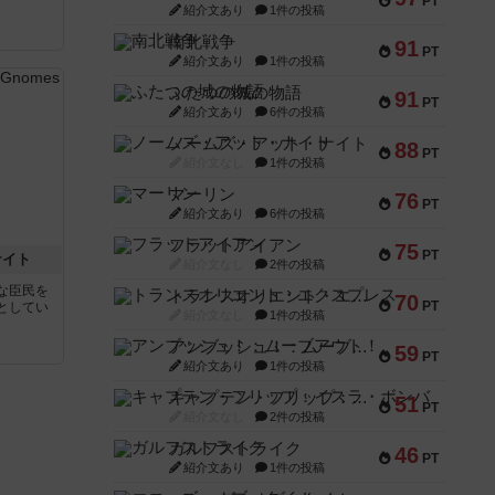
PT
紹介文あり
1件の投稿
南北戦争
91
PT
紹介文あり
1件の投稿
ふたつの城の物語
91
PT
紹介文あり
6件の投稿
ノームズ・アット・ナイト
88
PT
紹介文なし
1件の投稿
マーリン
76
PT
紹介文あり
6件の投稿
フラットアイアン
75
PT
ナイト
紹介文なし
2件の投稿
な臣民を
トランスオリエント・エクスプレス
70
PT
としてい
紹介文なし
1件の投稿
アンブッシュ！：ムーブアウト！
59
PT
紹介文あり
1件の投稿
キャプテン・フリップ：イスラ・ボンバ
51
PT
紹介文なし
2件の投稿
ガルフストライク
46
PT
紹介文あり
1件の投稿