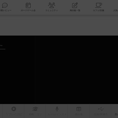
索
新着レビュー
ボードゲーム会
コミュニティ
掲示板一覧
年～
リプレイ
日記
戦略
・コツ
ルール
/インスト
掲示板
拡張/関連
作
次