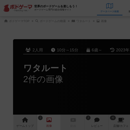
世界のボードゲームを楽しもう！
ボードゲーム専門の総合情報サイト
データベース
検
ボドゲーマTOP
ボードゲームの検索
ワタルート
画像
2人用
10分～15分
6歳～
2023
ワタルート
2件の画像
2
2
42
ゲーム
トップ
画像
動画
レビュー
店舗/
カフェ