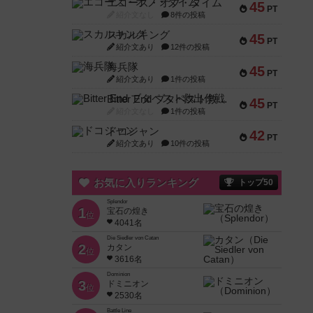
エコーズ・オブ・タイム
45
PT
紹介文なし
8件の投稿
スカルキング
45
PT
紹介文あり
12件の投稿
海兵隊
45
PT
紹介文あり
1件の投稿
Bitter End ブタペスト救出作戦
45
PT
紹介文なし
1件の投稿
ドコジャン
42
PT
紹介文あり
10件の投稿
お気に入りランキング
トップ50
Splendor
1
宝石の煌き
位
4041名
Die Siedler von Catan
2
カタン
位
3616名
Dominion
3
ドミニオン
位
2530名
Battle Line