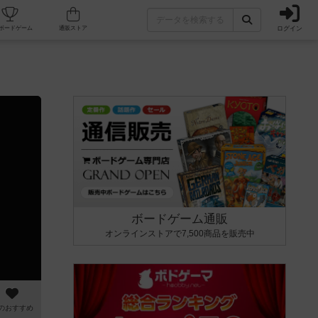
ログイン
カフェ/店舗
人気ボードゲーム
通販ストア
ボードゲーム通販
オンラインストアで7,500商品を販売中
のおすすめ