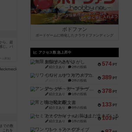
ボドファン
ボードゲームに特化したクラウドファンディング
から、超
感じ。パ
アクセス数 急上昇中
ーム家族)
無限まちがいさがし
574
PT
紹介文あり
2件の投稿
リワイルド：サウスアメリカ
389
PT
紹介文なし
2件の投稿
アンダー・ザ・テーブラー
378
PT
紹介文あり
1件の投稿
宵と暁の呪文書
133
PT
紹介文あり
8件の投稿
セミファイナル ～お前はまだ生きている～
103
PT
紹介文あり
1件の投稿
5までの数
ワン・トゥ・ファイブ
。これを
97