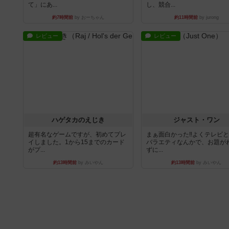
て」にあ...
し、競合...
約7時間前
by おーちゃん
約11時間前
by jurong
レビュー
レビュー
ハゲタカのえじき
ジャスト・ワン
超有名なゲームですが、初めてプレ
まぁ面白かった‼️よくテレビ
イしました。1から15までのカード
バラエティなんかで、お題が
がプ...
ずに...
約13時間前
by みいやん
約13時間前
by みいやん