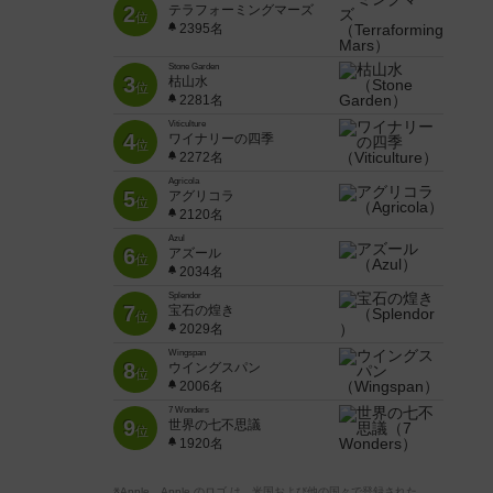
2
テラフォーミングマーズ
位
2395名
Stone Garden
3
枯山水
位
2281名
Viticulture
4
ワイナリーの四季
位
2272名
Agricola
5
アグリコラ
位
2120名
Azul
6
アズール
位
2034名
Splendor
7
宝石の煌き
位
2029名
Wingspan
8
ウイングスパン
位
2006名
7 Wonders
9
世界の七不思議
位
1920名
※Apple、Apple のロゴ は、米国および他の国々で登録された