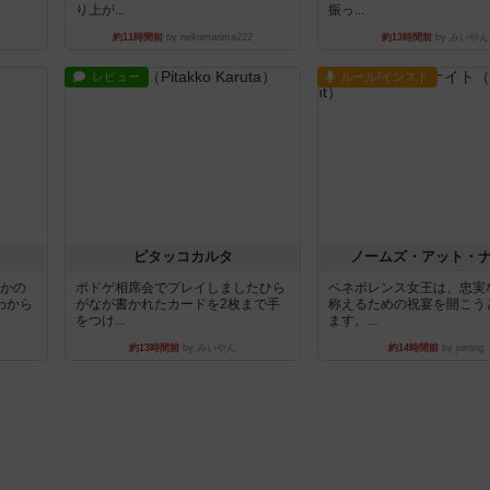
り上が...
振っ...
約11時間前
by nekomanma222
約13時間前
by みいやん
レビュー
ルール/インスト
ピタッコカルタ
ノームズ・アット・
とかの
ボドゲ相席会でプレイしましたひら
ベネボレンス女王は、忠実
わから
がなが書かれたカードを2枚まで手
称えるための祝宴を開こう
をつけ...
ます。...
約13時間前
by みいやん
約14時間前
by jurong