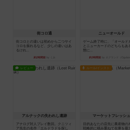
街コロ通
ニューオールド
街コロとの違いは初めから二つサイ
ゲーム終了時に、「オールド
コロを振れるなど、少しの違いはあ
とニューカードのどちらもある
るけれ...
態に...
約2時間前
by くみ
約3時間前
by オグランド（Ogulan
レビュー
ルール/インスト
アルナックの失われし遺跡
マーケットフレッシ
アナログ対人プレイ数回。クニツィ
目的あなたの店先に農産物の
ア先生の名作「エルドラドを探し
戦略的に積み重ねて在庫を最