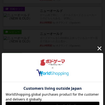
戦略やコツ
ニューオールド
ゲーム終了時に、「オールドカードとニューカー
ドのどちらもある」 状態に...
約12時間前
by オグランド（Oguland）
レビュー
ニューオールド
ボードゲームを1,000個以上持っているユーザー視
点で良かった点と悪か...
約12時間前
by オグランド（Oguland）
レビュー
デクリプト
プレイ感がしっかりしてるから、超ボードゲーム
やったなって感じ。パーティ...
約13時間前
by ヒロ(新！ボードゲーム家族)
レビュー
充実
アルナックの失われし遺跡
アナログ対人プレイ数回。クニツィア先生の名作
「エルドラドを探して」にあ...
約15時間前
by おーちゃん