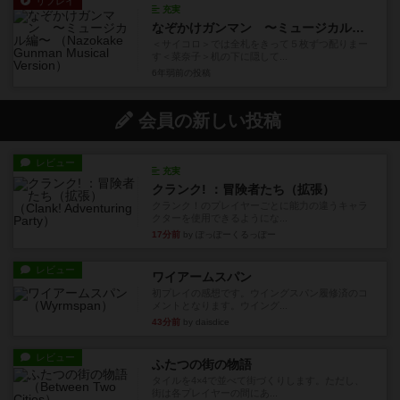
リプレイ
充実
なぞかけガンマン 〜ミュージカル編〜
＜サイコロ＞では全札をきって５枚ずつ配りまー
す＜菜奈子＞机の下に隠して...
6年弱前
の投稿
会員の新しい投稿
レビュー
充実
クランク! ：冒険者たち（拡張）
クランク！のプレイヤーごとに能力の違うキャラ
クターを使用できるようにな...
17分前
by ぽっぽーくるっぽー
レビュー
ワイアームスパン
初プレイの感想です。ウイングスパン履修済のコ
メントとなります。ウイング...
43分前
by daisdice
レビュー
ふたつの街の物語
タイルを4×4で並べて街づくりします。ただし、
街は各プレイヤーの間にあ...