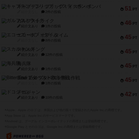
キャプテン・フリップ：イスラ・ボンバ
51
PT
紹介文なし
2件の投稿
ガルフストライク
46
PT
紹介文あり
1件の投稿
エコーズ・オブ・タイム
45
PT
紹介文なし
8件の投稿
スカルキング
45
PT
紹介文あり
12件の投稿
海兵隊
45
PT
紹介文あり
1件の投稿
Bitter End ブタペスト救出作戦
45
PT
紹介文なし
1件の投稿
ドコジャン
42
PT
紹介文あり
10件の投稿
※Apple、Apple のロゴ は、米国および他の国々で登録されたApple Inc.の商標です。
※App Store は、Apple Inc.のサービスマークです。
※Android は、グーグル インコーポレイテッドの商標または登録商標です。
※Google Play とそのロゴは、Google Inc.の商標または登録商標です。