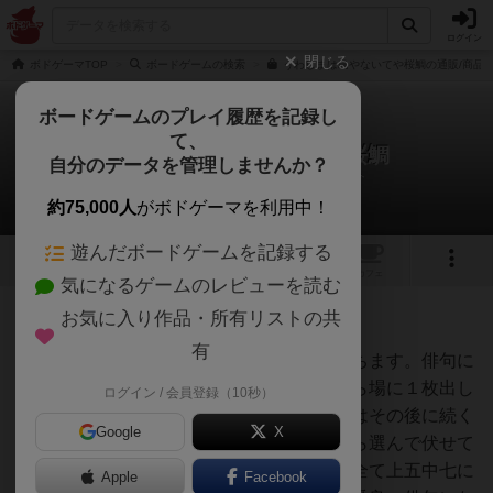
ログイン
閉じる
ボドゲーマTOP
ボードゲームの検索
うわじまは島やないてや桜鯛の通販/商品
ボードゲームのプレイ履歴を記録し
て、
うわじまは島やないてや桜鯛
自分のデータを管理しませんか？
サイコロサーカスさんのルール/インスト
約75,000人
がボドゲーマを利用中！
遊んだボードゲームを記録する
1
トップ
画像
動画
レビュー
カフェ
気になるゲームのレビューを読む
お気に入り作品・所有リストの共
61名
0名
0
6年弱前
有
札をよく切り全員同じ枚数（３ー５枚）持ちます。俳句に
一番詳しい人が親になります。親が手札から場に１枚出し
ログイン / 会員登録（10秒）
俳句面（上五・中七）を読み上げます。子はその後に続く
Google
X
下五として良いと思う言葉を手札の季語から選んで伏せて
提出します。季語が出揃ったら親はそれを全て上五中七に
Apple
Facebook