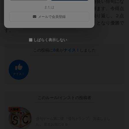
続けて読み上げます。そして親の完成で一番良い俳句にな
または
った季語を決定、それを出した子が１点を得ます。今得点
した人が次の親となり出題と提出・選考を繰り返し、２点
メールで会員登録
を取った人が栄光の宇和島俳仁（はいじん）となり優勝で
す。
しばらく表示しない
この投稿に
0
名が
ナイス！
しました
ナイス！
このルール/インストの投稿者
大賢者
俳句ゲーム第二弾 『俳句トランプ』 完成しまし
た。 是非お側に☺️☺️