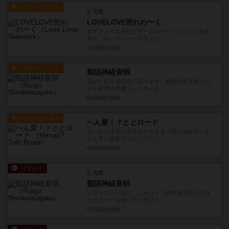
ルール/インスト
充実
LOVELOVE照れわ〜く
まず２人それぞれがゲームシートとコイン３枚を
持ち、互いのシートが見えな...
6年弱前
の投稿
ルール/インスト
類語神経衰弱
伏せた札を場に全て広げます。最近辞典を開いた
人が最初の手番プレイヤーと...
6年弱前
の投稿
ルール/インスト
へん愛！？ととロード
魚へんの漢字の部首カードを見て能力値が高いも
のを早い者勝ちでゲットして...
6年弱前
の投稿
リプレイ
充実
類語神経衰弱
＜サイコロ＞はい。これはもう神経衰弱なので伏
せたカードを場に全て広げて...
6年弱前
の投稿