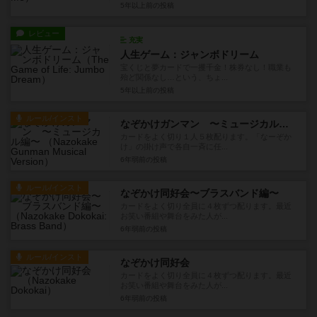
5年以上前
の投稿
レビュー
充実
人生ゲーム：ジャンボドリーム
宝くじと夢カードで一攫千金！株券なし！職業も
殆ど関係なし…という、ちょ...
5年以上前
の投稿
ルール/インスト
なぞかけガンマン 〜ミュージカル編〜
カードをよく切り１人５枚配ります。「なーぞか
け」の掛け声で各自一斉に任...
6年弱前
の投稿
ルール/インスト
なぞかけ同好会〜ブラスバンド編〜
カードをよく切り全員に４枚ずつ配ります。最近
お笑い番組や舞台をみた人が...
6年弱前
の投稿
ルール/インスト
なぞかけ同好会
カードをよく切り全員に４枚ずつ配ります。最近
お笑い番組や舞台をみた人が...
6年弱前
の投稿