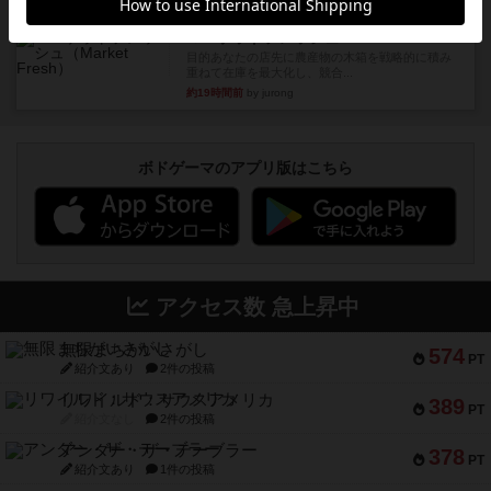
ルール/インスト
画像付き
充実
マーケットフレッシュ
目的あなたの店先に農産物の木箱を戦略的に積み
重ねて在庫を最大化し、競合...
約19時間前
by jurong
ボドゲーマのアプリ版はこちら
アクセス数 急上昇中
無限まちがいさがし
574
PT
紹介文あり
2件の投稿
リワイルド：サウスアメリカ
389
PT
紹介文なし
2件の投稿
アンダー・ザ・テーブラー
378
PT
紹介文あり
1件の投稿