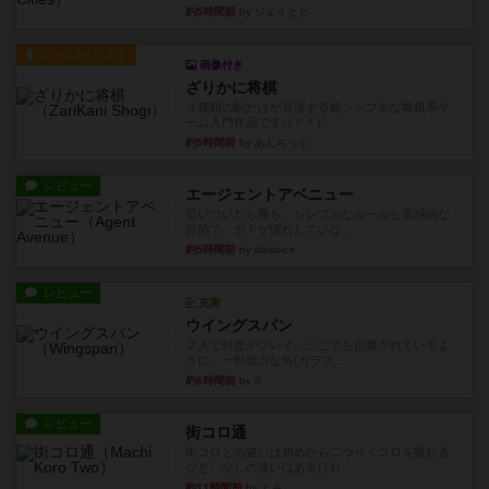
約5時間前
by ジェイとと
ルール/インスト
画像付き
ざりかに将棋
３種類の駒だけが登場する超シンプルな将棋系ゲ
ーム入門作品です♪(＾＾)...
約5時間前
by あんちっく
レビュー
エージェントアベニュー
追いついたら勝ち。シンプルなルールと直感的な
目的で、ボドゲ慣れしていな...
約5時間前
by daisdice
レビュー
充実
ウイングスパン
２人で何度かプレイ。ここでも指摘されているよ
うに、一部強力な鳥(カラス...
約6時間前
by S
レビュー
街コロ通
街コロとの違いは初めから二つサイコロを振れる
など、少しの違いはあるけれ...
約11時間前
by くみ