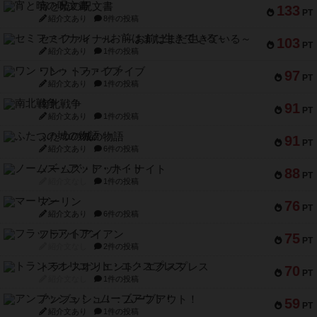
宵と暁の呪文書
133
PT
紹介文あり
8件の投稿
セミファイナル ～お前はまだ生きている～
103
PT
紹介文あり
1件の投稿
ワン・トゥ・ファイブ
97
PT
紹介文あり
1件の投稿
南北戦争
91
PT
紹介文あり
1件の投稿
ふたつの城の物語
91
PT
紹介文あり
6件の投稿
ノームズ・アット・ナイト
88
PT
紹介文なし
1件の投稿
マーリン
76
PT
紹介文あり
6件の投稿
フラットアイアン
75
PT
紹介文なし
2件の投稿
トランスオリエント・エクスプレス
70
PT
紹介文なし
1件の投稿
アンブッシュ！：ムーブアウト！
59
PT
紹介文あり
1件の投稿