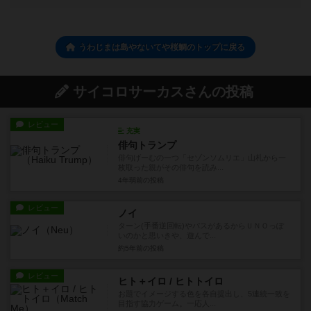
うわじまは島やないてや桜鯛のトップに戻る
サイコロサーカスさんの投稿
レビュー
充実
俳句トランプ
俳句げーむの一つ「セゾンソムリエ」山札から一
枚取った親がその俳句を読み...
4年弱前
の投稿
レビュー
ノイ
ターン(手番逆回転)やパスがあるからＵＮＯっぽ
いのかと思いきや、遊んで...
約5年前
の投稿
レビュー
ヒト＋イロ / ヒトトイロ
お題でイメージする色を各自提出し、5連続一致を
目指す協力ゲーム。一応人...