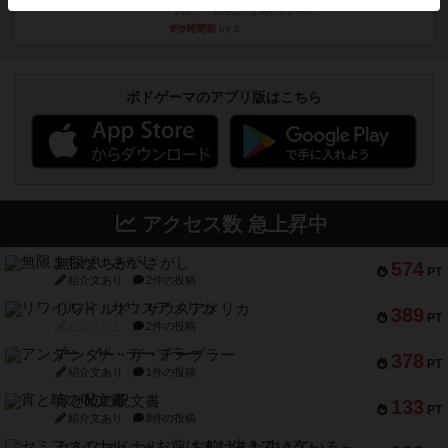
うに、一部強力な鳥(カラス...
約9時間前
by S
ボドゲーマのアプリ版はこちら
アクセス数 急上昇中
無限まちがいさがし
574
PT
紹介文あり
2件の投稿
リワイルド：サウスアメリカ
389
PT
紹介文なし
2件の投稿
アンダー・ザ・テーブラー
378
PT
紹介文あり
1件の投稿
宵と暁の呪文書
133
PT
紹介文あり
8件の投稿
セミファイナル ～お前はまだ生きている～