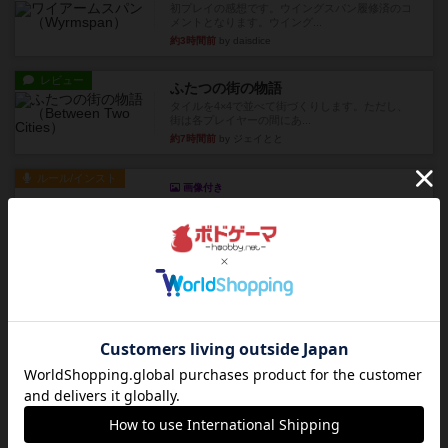
初プレイの感想です。ウイングスパン履修済のコ
メントとなります。ウイング...
約3時間前
by daisdice
レビュー
ふたつの街の物語
タイルを4×4で並べて街づくりします。ただし、
街は各プレイヤーの間にあ...
約7時間前
by ジェイとと
ルール/インスト
画像付き
ざりかに将棋
３種類の駒だけが登場する超シンプルな将棋系ゲ
ーム入門作品です♪(＾＾)...
約8時間前
by あんちっく
レビュー
エージェントアベニュー
追いついたら勝ち。シンプルなルールと直感的な
目的で、ボドゲ慣れしていな...
約8時間前
by daisdice
レビュー
充実
ウイングスパン
２人で何度かプレイ。ここでも指摘されているよ