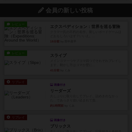
会員の新しい投稿
レビュー
エクスペディション：世界を巡る冒険
クラマー氏の不朽の名作。新しいボードゲームほ
どおもしろいはず？いいえ。...
18分前
by 田中昌平
レビュー
スライプ
メインコマ一つサブコマ四つでそれぞれプレイし
ます。動かし方はコマか壁に...
41分前
by くみ
リプレイ
画像付き
リーダーズ
久しぶりに取り出してプレイ。詰めきれなかっ
た…であっさり追い込まれて負...
約1時間前
by くみ
リプレイ
画像付き
ブリックス
久しぶりに取り出してプレイ。記号担当と色担当