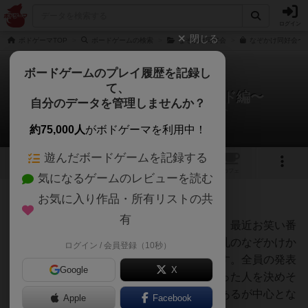
ログイン
閉じる
ボドゲーマTOP
ボードゲームの検索
なぞかけ同好会
なぞかけ同好会〜
ボードゲームのプレイ履歴を記録し
て、
なぞかけ同好会〜ブラスバンド編〜
自分のデータを管理しませんか？
サイコロサーカスさんのルール/インスト
約75,000人
がボドゲーマを利用中！
遊んだボードゲームを記録する
1
トップ
画像
動画
レビュー
カフェ
気になるゲームのレビューを読む
お気に入り作品・所有リストの共
56名
0名
0
6年弱前
有
カードをよく切り全員に４枚ずつ配ります。最近お笑い番
組や舞台をみた人が親となります。子は手札のなぞかけか
ログイン / 会員登録（10秒）
ら親にウケそうな札を選んで１つ発表します。全員の発表
Google
X
が終わったら親が独断と偏見で一番面白かった人を決めそ
の人の優勝です。なおネタは吹奏楽部あるあるが中心とな
Apple
Facebook