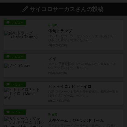
サイコロサーカスさんの投稿
レビュー
充実
俳句トランプ
俳句げーむの一つ「セゾンソムリエ」山札から一
枚取った親がその俳句を読み...
4年弱前
の投稿
レビュー
ノイ
ターン(手番逆回転)やパスがあるからＵＮＯっぽ
いのかと思いきや、遊んで...
約5年前
の投稿
レビュー
ヒト＋イロ / ヒトトイロ
お題でイメージする色を各自提出し、5連続一致を
目指す協力ゲーム。一応人...
5年以上前
の投稿
レビュー
充実
人生ゲーム：ジャンボドリーム
宝くじと夢カードで一攫千金！株券なし！職業も