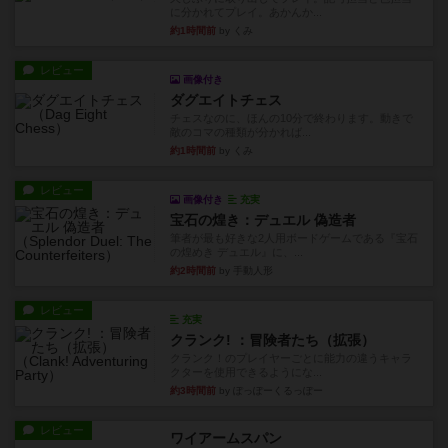
に分かれてプレイ。あかんか...
約1時間前
by くみ
レビュー
画像付き
ダグエイトチェス
チェスなのに、ほんの10分で終わります。動きで
敵のコマの種類が分かれば...
約1時間前
by くみ
レビュー
画像付き
充実
宝石の煌き：デュエル 偽造者
筆者が最も好きな2人用ボードゲームである『宝石
の煌めき デュエル』に、...
約2時間前
by 手動人形
レビュー
充実
クランク! ：冒険者たち（拡張）
クランク！のプレイヤーごとに能力の違うキャラ
クターを使用できるようにな...
約3時間前
by ぽっぽーくるっぽー
レビュー
ワイアームスパン