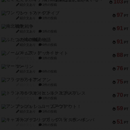
103
PT
紹介文あり
1件の投稿
ワン・トゥ・ファイブ
97
PT
紹介文あり
1件の投稿
南北戦争
91
PT
紹介文あり
1件の投稿
ふたつの城の物語
91
PT
紹介文あり
6件の投稿
ノームズ・アット・ナイト
88
PT
紹介文なし
1件の投稿
マーリン
76
PT
紹介文あり
6件の投稿
フラットアイアン
75
PT
紹介文なし
2件の投稿
トランスオリエント・エクスプレス
70
PT
紹介文なし
1件の投稿
アンブッシュ！：ムーブアウト！
59
PT
紹介文あり
1件の投稿
キャプテン・フリップ：イスラ・ボンバ
51
PT
紹介文なし
2件の投稿