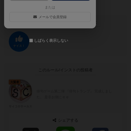
っています。
または
メールで会員登録
この投稿に
0
名が
ナイス！
しました
しばらく表示しない
ナイス！
このルール/インストの投稿者
大賢者
俳句ゲーム第二弾 『俳句トランプ』 完成しまし
た。 是非お側に☺️☺️
サイコロサーカス
シェアする