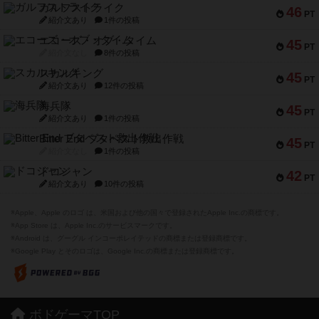
ガルフストライク
46
PT
紹介文あり
1件の投稿
エコーズ・オブ・タイム
45
PT
紹介文なし
8件の投稿
スカルキング
45
PT
紹介文あり
12件の投稿
海兵隊
45
PT
紹介文あり
1件の投稿
Bitter End ブタペスト救出作戦
45
PT
紹介文なし
1件の投稿
ドコジャン
42
PT
紹介文あり
10件の投稿
※Apple、Apple のロゴ は、米国および他の国々で登録されたApple Inc.の商標です。
※App Store は、Apple Inc.のサービスマークです。
※Android は、グーグル インコーポレイテッドの商標または登録商標です。
※Google Play とそのロゴは、Google Inc.の商標または登録商標です。
ボドゲーマTOP