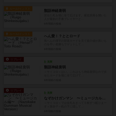
ルール/インスト
類語神経衰弱
伏せた札を場に全て広げます。最近辞典を開いた
人が最初の手番プレイヤーと...
6年弱前
の投稿
ルール/インスト
へん愛！？ととロード
魚へんの漢字の部首カードを見て能力値が高いも
のを早い者勝ちでゲットして...
6年弱前
の投稿
リプレイ
充実
類語神経衰弱
＜サイコロ＞はい。これはもう神経衰弱なので伏
せたカードを場に全て広げて...
6年弱前
の投稿
リプレイ
充実
なぞかけガンマン 〜ミュージカル編〜
＜サイコロ＞では全札をきって５枚ずつ配りまー
す＜菜奈子＞机の下に隠して...
6年弱前
の投稿