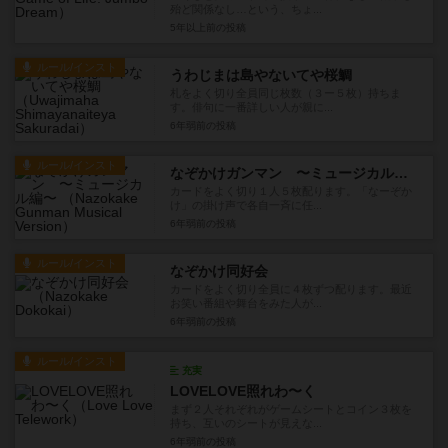
殆ど関係なし…という、ちょ...
5年以上前
の投稿
ルール/インスト
うわじまは島やないてや桜鯛
札をよく切り全員同じ枚数（３ー５枚）持ちま
す。俳句に一番詳しい人が親に...
6年弱前
の投稿
ルール/インスト
なぞかけガンマン 〜ミュージカル編〜
カードをよく切り１人５枚配ります。「なーぞか
け」の掛け声で各自一斉に任...
6年弱前
の投稿
ルール/インスト
なぞかけ同好会
カードをよく切り全員に４枚ずつ配ります。最近
お笑い番組や舞台をみた人が...
6年弱前
の投稿
ルール/インスト
充実
LOVELOVE照れわ〜く
まず２人それぞれがゲームシートとコイン３枚を
持ち、互いのシートが見えな...
6年弱前
の投稿