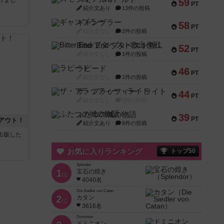
りまし
59
PT
紹介文あり
13件の投稿
ギャンブラー
58
PT
紹介文なし
2件の投稿
Bitter End ブタペスト救出作戦
52
PT
紹介文なし
1件の投稿
ラピード
46
PT
紹介文なし
1件の投稿
ザ・フラッフィー・ライト
44
PT
紹介文なし
0件の投稿
ふたつの城の物語
39
PT
アウト！
紹介文あり
6件の投稿
sが出版した
お気に入りランキング
トップ50
Splendor
1
宝石の煌き
位
4040名
Die Siedler von Catan
2
カタン
位
3616名
Dominion
ドミニオン