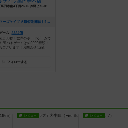
ルケイブ高円寺本店
円寺南4丁目26-16 芦野ビル201
[NEW] 【ゲーマーズケイブ 火曜特別開催】5月1日（火）20:00～ 『ロールプレイヤー』（2018年04月22日 18時42分）
ゲーム
2384個
徒歩30秒！世界のボードゲームで
 遊べるゲームは約2000種類！
ございます！お問合せはinf...
フォローする
レビュー
レビュー