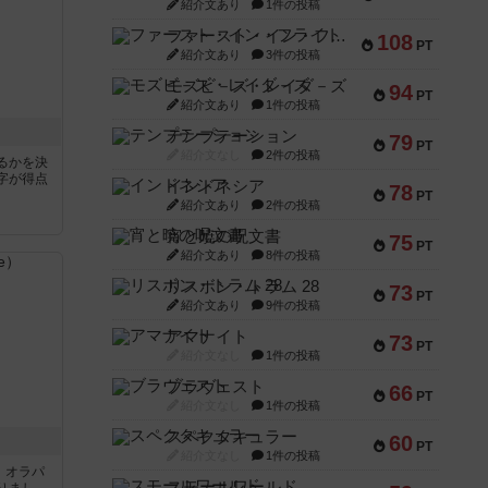
紹介文あり
1件の投稿
ファースト・イン・フライト
108
PT
紹介文あり
3件の投稿
モズビ－ズ・レイダ－ズ
94
PT
紹介文あり
1件の投稿
テンプテーション
79
PT
紹介文なし
2件の投稿
るかを決
字が得点
インドネシア
78
PT
紹介文あり
2件の投稿
宵と暁の呪文書
75
PT
紹介文あり
8件の投稿
リスボン・トラム 28
73
PT
紹介文あり
9件の投稿
アマナイト
73
PT
紹介文なし
1件の投稿
ブラヴェスト
66
PT
紹介文なし
1件の投稿
スペクタキュラー
60
PT
紹介文なし
1件の投稿
す。オラパ
スモールワールド