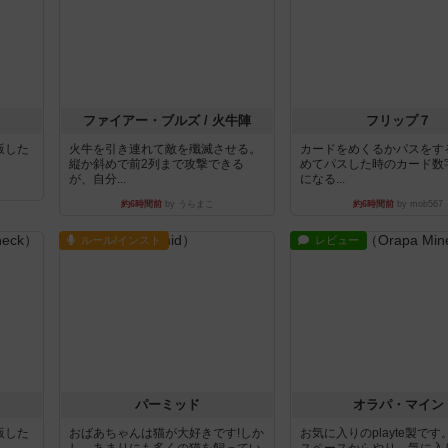
ファイアー・ブルズ / 火牛陣
フリップ７
出版した
火牛を引き連れて敵を殲滅させる。
カードをめくるかパスをす
縦か斜めで前2列まで攻撃できる
めてパスした時のカード数
が、自分...
になる...
約6時間前
by うらまこ
約6時間前
by mob567
ルール/インスト
レビュー
パーミッド
オラパ・マイン
出版した
おばあちゃんは猫が大好きです!しか
お気に入りのplayte製で