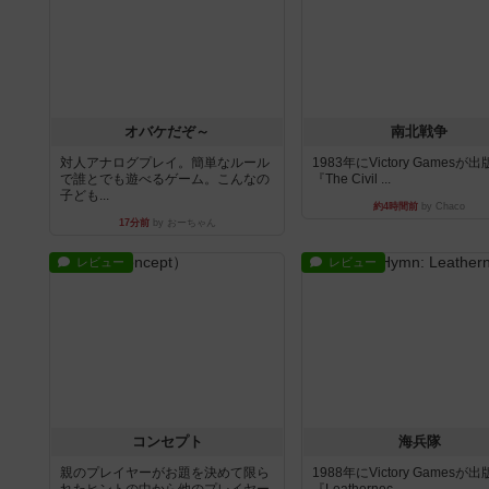
オバケだぞ～
南北戦争
対人アナログプレイ。簡単なルール
1983年にVictory Gamesが
で誰とでも遊べるゲーム。こんなの
『The Civil ...
子ども...
約4時間前
by Chaco
17分前
by おーちゃん
レビュー
レビュー
コンセプト
海兵隊
親のプレイヤーがお題を決めて限ら
1988年にVictory Gamesが