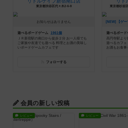
リトルケイブ新宿南口店
リト
東京都渋谷区代々木2-6-8
東京都杉並区高
お知らせはありません
遊べるボードゲーム
1961個
遊べるボード
ＪＲ新宿駅の南口から徒歩２分 お一人様でも
高円寺駅より
ご家族や友達でも遊べる 料理とお酒の美味し
遊べるカフェ！
いボードゲームカフェです
お酒もお食事も
フォローする
会員の新しい投稿
レビュー
レビュー