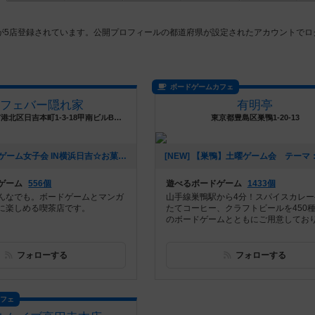
が5店登録されています。公開プロフィールの都道府県が設定されたアカウントでロ
ボードゲームカフェ
カフェバー隠れ家
有明亭
神奈川県横浜市港北区日吉本町1-3-18甲南ビルB1南号
東京都豊島区巣鴨1-20-13
[NEW] ボードゲーム女子会 IN横浜日吉☆お菓子の会（2023年01月06日 17時18分）
ゲーム
556個
遊べるボードゲーム
1433個
んなでも。ボードゲームとマンガ
山手線巣鴨駅から4分！スパイスカレー
に楽しめる喫茶店です。
たてコーヒー、クラフトビールを450
のボードゲームとともにご用意してお
フォローする
フォローする
カフェ