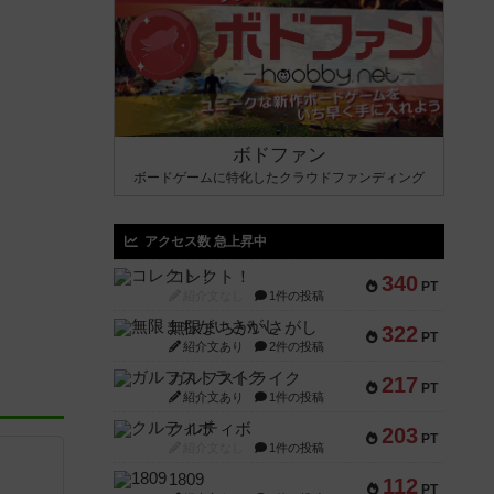
ボドファン
ボードゲームに特化したクラウドファンディング
アクセス数 急上昇中
コレクト！
340
PT
紹介文なし
1件の投稿
無限まちがいさがし
322
PT
紹介文あり
2件の投稿
ガルフストライク
217
PT
紹介文あり
1件の投稿
クルティボ
203
PT
紹介文なし
1件の投稿
1809
112
PT