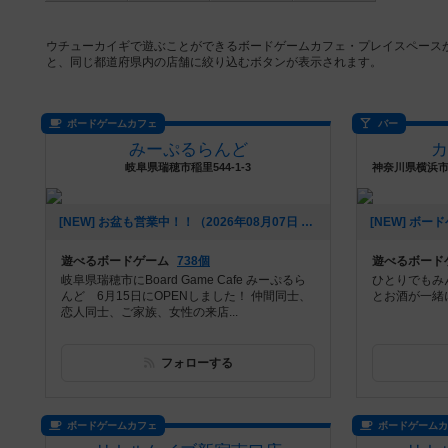
ウチューカイギで遊ぶことができるボードゲームカフェ・プレイスペース
と、同じ都道府県内の店舗に絞り込むボタンが表示されます。
ボードゲームカフェ
バー
みーぷるらんど
岐阜県瑞穂市稲里544-1-3
[NEW] お盆も営業中！！（2026年08月07日 00時53分）
遊べるボードゲーム
738個
遊べるボード
岐阜県瑞穂市にBoard Game Cafe みーぷるら
ひとりでもみ
んど 6月15日にOPENしました！ 仲間同士、
とお酒が一緒
恋人同士、ご家族、女性の来店...
フォローする
ボードゲームカフェ
ボードゲーム