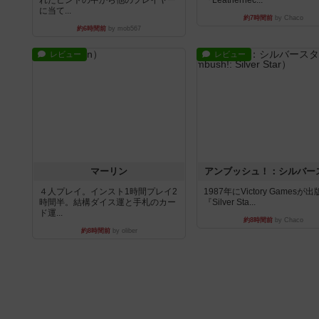
れたヒントの中から他のプレイヤー
『Leathernec...
に当て...
約7時間前
by Chaco
約6時間前
by mob567
レビュー
レビュー
マーリン
アンブッシュ！：シルバー
４人プレイ。インスト1時間プレイ2
1987年にVictory Gamesが
時間半。結構ダイス運と手札のカー
『Silver Sta...
ド運...
約8時間前
by Chaco
約8時間前
by oliber