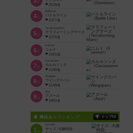
3
位
2528名
Battle Line
4
バトルライン
位
2377名
Terraforming Mars
5
テラフォーミングマーズ
位
2370名
6 nimmt!
6
ニムト
位
2201名
Carcassonne
7
カルカソンヌ
位
2190名
Wingspan
8
ウイングスパン
位
2149名
Azul
9
アズール
位
1903名
興味ありランキング
トップ50
SCYTHE
1
サイズ -大鎌戦役-
位