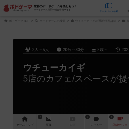
世界のボードゲームを楽しもう！
ボードゲーム専門の総合情報サイト
データベース
検
ボドゲーマTOP
ボードゲームの検索
ウチューカイギの通販/商品詳細
作
2人～5人
20分～30分
8歳～
20
ウチューカイギ
5店のカフェ/スペースが提
4
1
5
ゲーム
トップ
画像
動画
レビュー
店舗/
カフェ