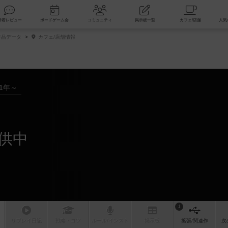
索
新着レビュー
ボードゲーム会
コミュニティ
掲示板一覧
品データ
カフェ/店舗情報
21年～
供中
1
リプレイ
日記
戦略
・コツ
ルール
/インスト
掲示板
拡張/関連
作
次