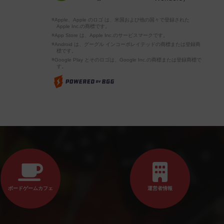
※Apple、Apple のロゴ は、米国および他の国々で登録された
Apple Inc.の商標です。
※App Store は、Apple Inc.のサービスマークです。
※Android は、グーグル インコーポレイテッドの商標または登録商
標です。
※Google Play とそのロゴは、Google Inc.の商標または登録商標で
す。
ボードゲームカフェ
運営者情報