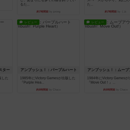
し、あまりにも多くの猫を飼ってい
スペースからやり、気に入
るた...
た...
約7時間前
by jurong
約7時間前
by くみ
レビュー
レビュー
スター
アンブッシュ！：パープルハート
アンブッシュ！：ムーブ
出版した
1985年にVictory Gamesが出版した
1984年にVictory Game
『Purple Hea...
『Move Out！』...
約8時間前
by Chaco
約8時間前
by Chaco