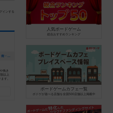
グインする
人気ボードゲーム
総合おすすめランキング
[NEW] 【巣鴨】土曜ゲーム会 テーマ：街・地名のゲーム（2020年12月02日 17時54分）
や挽き
種類以上
ります。
ボードゲームカフェ一覧
ボドゲが遊べる店舗を全国500店舗以上掲載中