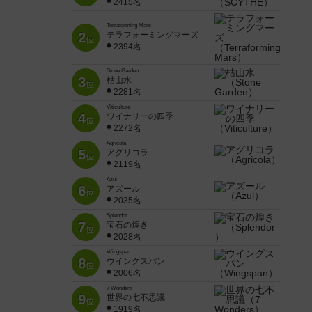
2415名
Terraforming Mars
2
テラフォーミングマーズ
位
2394名
Stone Garden
3
枯山水
位
2281名
Viticulture
4
ワイナリーの四季
位
2272名
Agricola
5
アグリコラ
位
2119名
Azul
6
アズール
位
2035名
Splendor
7
宝石の煌き
位
2028名
Wingspan
8
ウイングスパン
位
2006名
7 Wonders
9
世界の七不思議
位
1919名