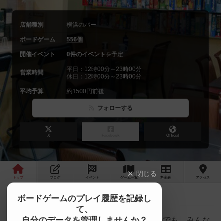
店舗種別
横浜のバー
ボードゲーム
556個
開催イベント
0件のイベント
を予定
平日：12時00分～23時00分
営業時間
休日：12時00分～23時00分
平均予算
約1500円前後
フォローする
X
Facebook
Official
閉じる
トップ
ブログ
イベント
ゲーム
一覧
料金
表
アクセス
ボードゲーム女子会 IN横浜日吉☆お菓子の会
最新情報
ボードゲームのプレイ履歴を記録し
て、
自分のデータを管理しませんか？
ボードゲーム約500個。一人でも、カップルでも、みんな