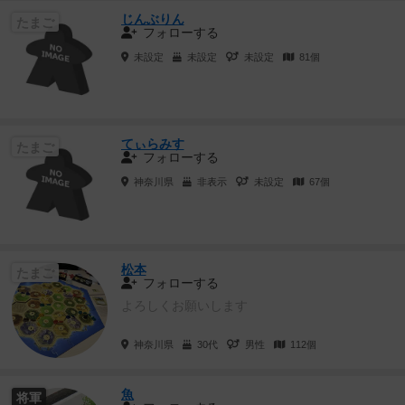
じんぶりん
たまご
フォローする
未設定
未設定
未設定
81個
てぃらみす
たまご
フォローする
神奈川県
非表示
未設定
67個
松本
たまご
フォローする
よろしくお願いします
神奈川県
30代
男性
112個
魚
将軍