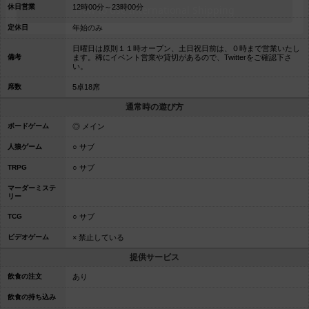
休日営業
12時00分～23時00分
定休日
年始のみ
日曜日は原則１１時オープン、土日祝日前は、０時まで営業いたし
備考
ます。稀にイベント営業や貸切があるので、Twitterをご確認下さ
い。
席数
5卓18席
通常時の遊び方
ボードゲーム
◎ メイン
人狼ゲーム
○ サブ
TRPG
○ サブ
マーダーミステ
リー
TCG
○ サブ
ビデオゲーム
× 禁止している
提供サービス
飲食の注文
あり
飲食の持ち込み