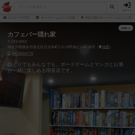
ログイン
ボドゲーマTOP
ボードゲームカフェ/店舗
神奈川県のボードゲームカフェ/店舗
カフェバー隠れ家
〒223-0062
神奈川県横浜市港北区日吉本町1-3-18甲南ビルB1南号（
地図
）
0455659779
ひとりでもみんなでも。ボードゲームとマンガとお酒
が一緒に楽しめる喫茶店です。