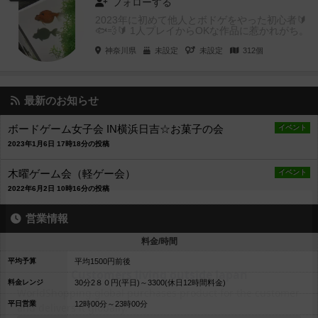
フォローする
2023年に初めて他人とボドゲをやった初心者🔰
🐟💨🔰 1人プレイからOKな作品に惹かれがち。
ミステリ、協力、...
神奈川県
未設定
未設定
312個
最新のお知らせ
ボードゲーム女子会 IN横浜日吉☆お菓子の会
イベント
2023年1月6日 17時18分の投稿
木曜ゲーム会（軽ゲー会）
イベント
2022年6月2日 10時16分の投稿
営業情報
料金/時間
平均予算
平均1500円前後
料金レンジ
30分2８０円(平日)～3300(休日12時間料金)
平日営業
12時00分～23時00分