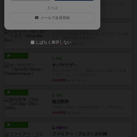
カードゲームにファイナルファンタジーのアクテ
または
ィブタイムバトル（もしくは...
22分前
by ジェイとと
メールで会員登録
レビュー
シャット・ザ・ボックス
とてもシンプルなダイスゲーム。2つのダイスを振
って、出目の合計を自分の...
しばらく表示しない
約1時間前
by OSAっち
レビュー
充実
オバケだぞ～
対人アナログプレイ。簡単なルールで誰とでも遊
べるゲーム。こんなの子ども...
約2時間前
by おーちゃん
レビュー
充実
南北戦争
1983年にVictory Gamesが出版した『The Civil ...
約6時間前
by Chaco
レビュー
画像付き
ファイアー・ブルズ / 火牛陣