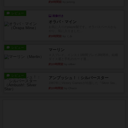
約8時間前
by jurong
レビュー
画像付き
オラパ・マイン
お気に入りのplayte製です。オラパスペースから
やり、気に入りました...
約9時間前
by くみ
レビュー
マーリン
４人プレイ。インスト1時間プレイ2時間半。結構
ダイス運と手札のカード運...
約10時間前
by oliber
レビュー
アンブッシュ！：シルバースター
1987年にVictory Gamesが出版した『Silver Sta...
約10時間前
by Chaco