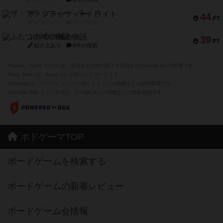
ザ・フラッフィー・ライト
44
PT
紹介文なし
0件の投稿
ふたつの城の物語
39
PT
紹介文あり
6件の投稿
※Apple、Apple のロゴ は、米国および他の国々で登録されたApple Inc.の商標です。
※App Store は、Apple Inc.のサービスマークです。
※Android は、グーグル インコーポレイテッドの商標または登録商標です。
※Google Play とそのロゴは、Google Inc.の商標または登録商標です。
ボドゲーマTOP
ボードゲームを検索する
ボードゲームの新着レビュー
ボードゲーム会情報