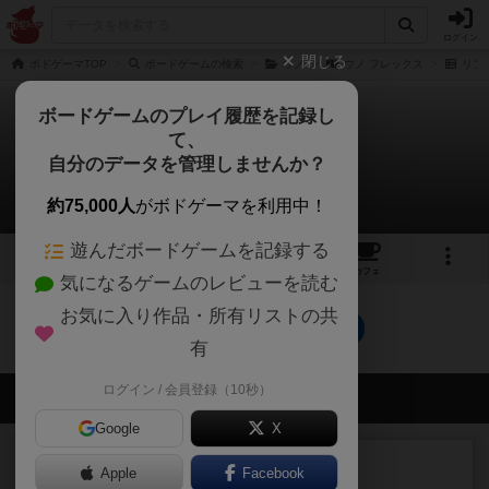
ログイン
閉じる
ボドゲーマTOP
ボードゲームの検索
ウノ
ウノ フレックス
リプ
ボードゲームのプレイ履歴を記録し
て、
ウノ フレックス
自分のデータを管理しませんか？
0件のリプレイ日記
約75,000人
がボドゲーマを利用中！
遊んだボードゲームを記録する
1
2
6
トップ
画像
動画
レビュー
カフェ
気になるゲームのレビューを読む
お気に入り作品・所有リストの共
ウノ フレックスのトップに戻る
有
ログイン / 会員登録（10秒）
会員の新しい投稿
Google
X
レビュー
充実
Apple
Facebook
エコーズ・オブ・タイム