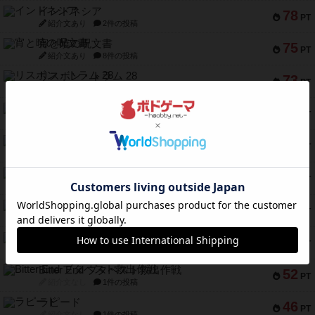
インドネシア
78
PT
紹介文あり
2件の投稿
宵と暁の呪文書
75
PT
紹介文あり
8件の投稿
リスボン・トラム 28
73
PT
紹介文あり
9件の投稿
アマナイト
73
PT
紹介文なし
1件の投稿
ブラヴェスト
66
PT
紹介文なし
1件の投稿
スペクタキュラー
60
PT
紹介文なし
1件の投稿
スモールワールド
59
PT
紹介文あり
13件の投稿
ギャンブラー
58
PT
紹介文なし
2件の投稿
Bitter End ブタペスト救出作戦
52
PT
紹介文なし
1件の投稿
ラピード
46
PT
紹介文なし
1件の投稿