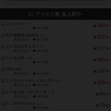
アクセス数 急上昇中
コレクト！
340
PT
紹介文なし
1件の投稿
無限まちがいさがし
322
PT
紹介文あり
2件の投稿
ガルフストライク
217
PT
紹介文あり
1件の投稿
クルティボ
203
PT
紹介文なし
1件の投稿
1809
112
PT
紹介文あり
1件の投稿
ファースト・イン・フライト
108
PT
紹介文あり
3件の投稿
モズビ－ズ・レイダ－ズ
94
PT
紹介文あり
1件の投稿
テンプテーション
79
PT
紹介文なし
2件の投稿