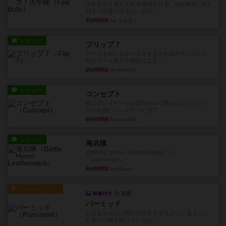
火牛を引き連れて敵を殲滅させる。縦か斜めで前2
列まで攻撃できるが、自分...
約8時間前
by うらまこ
レビュー
フリップ７
カードをめくるかパスをするかを決めてパスした
時のカード数字が得点になる...
約8時間前
by mob567
レビュー
コンセプト
親のプレイヤーがお題を決めて限られたヒントの
中から他のプレイヤーに当て...
約8時間前
by mob567
レビュー
海兵隊
1988年にVictory Gamesが出版した
『Leathernec...
約8時間前
by Chaco
ルール/インスト
画像付き
充実
パーミッド
おばあちゃんは猫が大好きです!しかし、あまりに
も多くの猫を飼っているた...