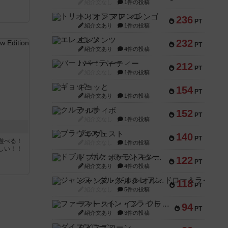
紹介文なし
1件の投稿
トリオンフ ア マレンゴ
236
PT
紹介文あり
1件の投稿
エレメンツ
232
PT
紹介文あり
4件の投稿
バー！パーティー
212
PT
紹介文なし
1件の投稿
ギョッと
154
PT
紹介文あり
1件の投稿
クルティボ
152
PT
紹介文なし
1件の投稿
ブラヴェスト
140
PT
遊べる！
紹介文なし
1件の投稿
しい！！
ドブル：ポケットモンスター
122
PT
紹介文あり
4件の投稿
ジャンヌ・ダルク-オルレアン ドロー＆ライト
118
PT
紹介文なし
5件の投稿
ファースト・イン・フライト
94
PT
紹介文あり
3件の投稿
ダイススローン