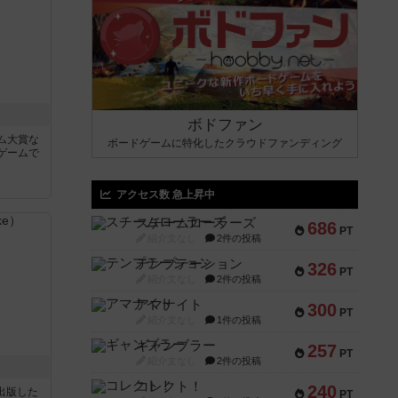
ボドファン
ム大賞な
ボードゲームに特化したクラウドファンディング
ゲームで
アクセス数 急上昇中
スチームローラーズ
686
PT
紹介文なし
2件の投稿
テンプテーション
326
PT
紹介文なし
2件の投稿
アマナイト
300
PT
紹介文なし
1件の投稿
ギャンブラー
257
PT
紹介文なし
2件の投稿
ク
コレクト！
240
sが出版した
PT