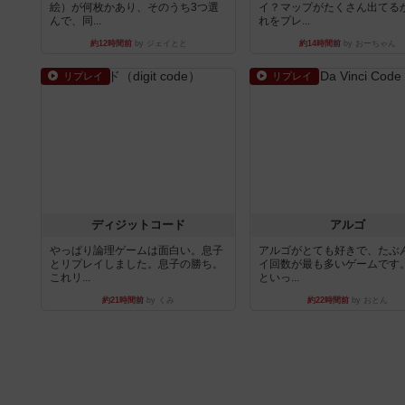
絵）が何枚かあり、そのうち3つ選
イ？マップがたくさん出てる
んで、同...
れをプレ...
約12時間前
by ジェイとと
約14時間前
by おーちゃん
リプレイ
リプレイ
ディジットコード
アルゴ
やっぱり論理ゲームは面白い。息子
アルゴがとても好きで、たぶ
とリプレイしました。息子の勝ち。
イ回数が最も多いゲームです
これリ...
といっ...
約21時間前
by くみ
約22時間前
by おとん