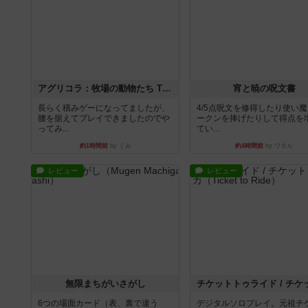
アグリコラ：牧場の動物たち THE BIG BOX
宵と暁の呪文書
長らく積みゲーになってましたが、
4/5点呪文を修得したり使い
腰を据えてプレイできましたのでや
ークンを捧げたりして得点を
ってみ...
てい...
約1時間前
by くみ
約4時間前
by ワタル
レビュー
レビュー
無限まちがいさがし
6つの場面カード（表、裏で違う
デジタルソロプレイ。元祖チ