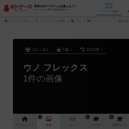
世界のボードゲームを楽しもう！
ボードゲーム専門の総合情報サイト
データベース
検
ボドゲーマTOP
ボードゲームの検索
ウノ
ウノ フレックス
画像
2人～8人
7歳～
2023年～
ウノ フレックス
1件の画像
1
2
6
ゲーム
トップ
画像
動画
レビュー
店舗/
カフェ