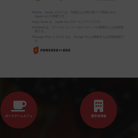
※Apple、Apple のロゴ は、米国および他の国々で登録された
Apple Inc.の商標です。
※App Store は、Apple Inc.のサービスマークです。
※Android は、グーグル インコーポレイテッドの商標または登録商
標です。
※Google Play とそのロゴは、Google Inc.の商標または登録商標で
す。
ボードゲームカフェ
運営者情報