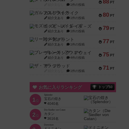
88
PT
紹介文なし
1件の投稿
ガルフストライク
80
PT
紹介文あり
1件の投稿
モズビ－ズ・レイダ－ズ
79
PT
紹介文あり
1件の投稿
リー対グラント
77
PT
紹介文あり
1件の投稿
ブレーキング・アウェイ
75
PT
紹介文あり
4件の投稿
ザ・フラッド
71
PT
紹介文なし
1件の投稿
お気に入りランキング
トップ50
Splendor
1
宝石の煌き
位
4040名
Die Siedler von Catan
2
カタン
位
3616名
Dominion
ドミニオン