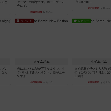
からど
ゲーマーの感想です。ボードゲーム
『Gulf Strik...
会にて...
約21時間前
by Chaco
約21時間前
by おとん
リプレイ
レビュー
タイムボム
タイムボム
んプレ
僕はホントに嘘が下手なようで、す
まず簡単で軽い！大人数で
。なん
ぐバレますみんなホント、嘘が上手
それなのに小箱！何より楽
ですよ...
正体隠...
約22時間前
by あまる
約22時間前
by あまる