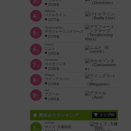
3
位
2528名
Battle Line
4
バトルライン
位
2377名
Terraforming Mars
5
テラフォーミングマーズ
位
2370名
6 nimmt!
6
ニムト
位
2201名
Carcassonne
7
カルカソンヌ
位
2190名
Wingspan
8
ウイングスパン
位
2149名
Azul
9
アズール
位
1903名
興味ありランキング
トップ50
SCYTHE
1
サイズ -大鎌戦役-
位