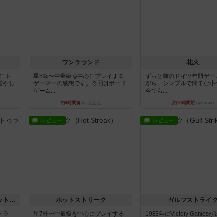
ワンラウンド
花火
魔にト
星5軽〜中量級を中心にプレイする
ずっと前のドイツ年間ゲー
増やし
ゲーマーの感想です。今回はボード
がら、シンプルで簡単な小
ゲーム...
今でも...
約8時間前
by おとん
約10時間前
by tamio
レビュー
レビュー
チケットトゥライド / チケットトゥライドアメリカ
ホットストリーク
ガルフストライ
ケラ
星7軽〜中量級を中心にプレイする
1983年にVictory Game