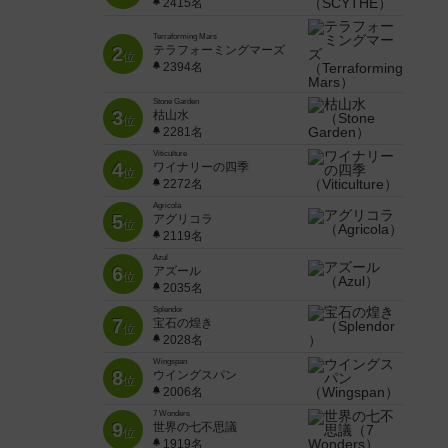
2415名
Terraforming Mars
2
テラフォーミングマーズ
位
2394名
Stone Garden
3
枯山水
位
2281名
Viticulture
4
ワイナリーの四季
位
2272名
Agricola
5
アグリコラ
位
2119名
Azul
6
アズール
位
2035名
Splendor
7
宝石の煌き
位
2028名
Wingspan
8
ウイングスパン
位
2006名
7 Wonders
9
世界の七不思議
位
1919名