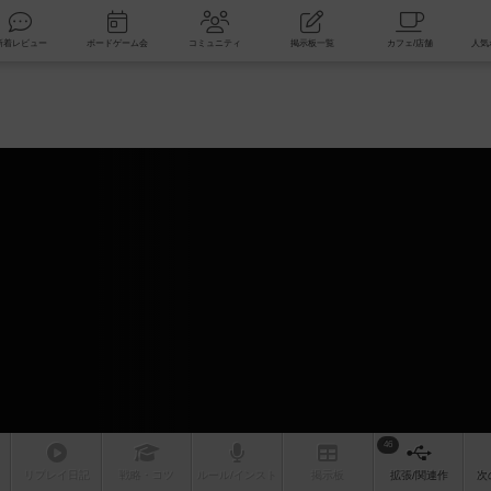
索
新着レビュー
ボードゲーム会
コミュニティ
掲示板一覧
46
リプレイ
日記
戦略
・コツ
ルール
/インスト
掲示板
拡張/関連
作
次