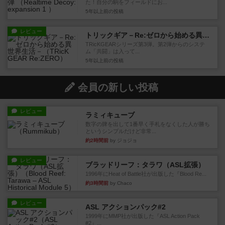
た！自分の駒をフィールドにお...
5年以上前
の投稿
レビュー
トリックギア－Re:ゼロから始める異世界生活－
TRicKGEARシリーズ第3弾。第2弾からのシステ
ム「共闘」は入って...
5年以上前
の投稿
会員の新しい投稿
レビュー
ラミィキューブ
数字の牌を出して1番早く手札をなくした人が勝ち
というシンプルだけど非常...
約2時間前
by ジョジョ
レビュー
ブラッドリーフ：タラワ（ASL拡張）
1996年にHeat of Battle社が出版した『Blood Re...
約3時間前
by Chaco
レビュー
ASL アクションパック#2
1999年にMMP社が出版した『ASL Action Pack
#2』...