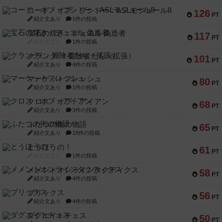
コード・オブ・ブシドー：ASLモジュール8
126
PT
紹介文あり
1件の投稿
宝石の煌き：デュエル 偽造者
117
PT
紹介文なし
1件の投稿
クランク! ：冒険者たち（拡張）
101
PT
紹介文あり
4件の投稿
マーケットフレッシュ
80
PT
紹介文あり
1件の投稿
クロス・オブ・アイアン
68
PT
紹介文あり
3件の投稿
ふたつの街の物語
65
PT
紹介文あり
18件の投稿
とうほうの！
61
PT
紹介文なし
1件の投稿
メメントオンラインタクティクス
58
PT
紹介文あり
4件の投稿
ブリックス
56
PT
紹介文あり
4件の投稿
ダグエイトチェス
50
PT