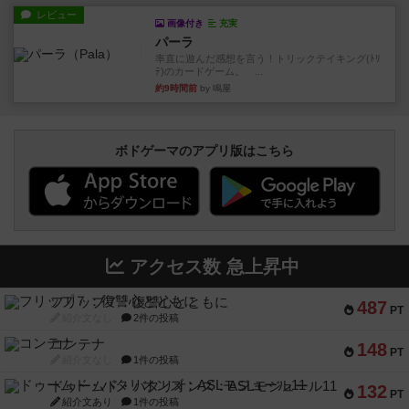
レビュー
画像付き
充実
パーラ
率直に遊んだ感想を言う！トリックテイキング(ﾄﾘ
ﾃ)のカードゲーム。 ...
約9時間前
by 鳴屋
ボドゲーマのアプリ版はこちら
アクセス数 急上昇中
フリップ７：復讐心とともに
487
PT
紹介文なし
2件の投稿
コンテナ
148
PT
紹介文なし
1件の投稿
ドゥームド・バタリオンズ：ASLモジュール11
132
PT
紹介文あり
1件の投稿