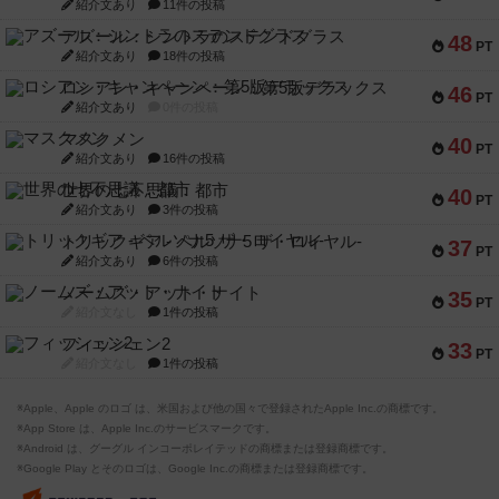
紹介文あり
11件の投稿
アズール：シントラのステンドグラス
48
PT
紹介文あり
18件の投稿
ロシアン・キャンペーン：第5版デラックス
46
PT
紹介文あり
0件の投稿
マスクメン
40
PT
紹介文あり
16件の投稿
世界の七不思議：都市
40
PT
紹介文あり
3件の投稿
トリックギア - ペルソナ5 ザ・ロイヤル-
37
PT
紹介文あり
6件の投稿
ノームズ・アット・ナイト
35
PT
紹介文なし
1件の投稿
フィッシェン2
33
PT
紹介文なし
1件の投稿
※Apple、Apple のロゴ は、米国および他の国々で登録されたApple Inc.の商標です。
※App Store は、Apple Inc.のサービスマークです。
※Android は、グーグル インコーポレイテッドの商標または登録商標です。
※Google Play とそのロゴは、Google Inc.の商標または登録商標です。