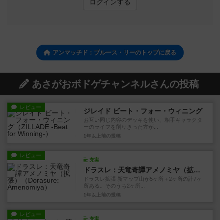
ログインする
アンマッチド：ブルース・リーのトップに戻る
あさがおボドゲチャンネルさんの投稿
レビュー
ジレイド ビート・フォー・ウィニング
お互い同じ内容のデッキを使い、相手キャラクタ
ーのライフを削りきった方が...
1年以上前
の投稿
レビュー
充実
ドラスレ：天竜奇譚アメノミヤ（拡張）
ドラスレ拡張 新マップ山が5ヶ所＋2ヶ所の計7ヶ
所ある。そのうち2ヶ所...
1年以上前
の投稿
レビュー
充実