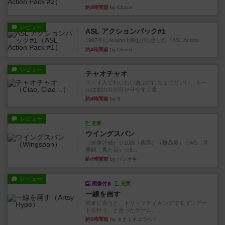
約3時間前
by Chaco
レビュー
ASL アクションパック#1
1997年にAvalon Hill社が出版した『ASL Action ...
約4時間前
by Chaco
レビュー
チャオチャオ
３～４人でわいわい遊ぶのにちょうどいい。ルー
ルは他の方が分かりやすく書...
約4時間前
by S
レビュー
充実
ウイングスパン
（全体評価）☆10/6（普通）（難易度）☆4/5（世
界観・見た目）☆5...
約4時間前
by ハシオキ
レビュー
画像付き
充実
一線を画す
簡単に言うと、トリックテイキングでモダンアー
トを行う、と言ったゲーム。...
約5時間前
by タカミネコウヘイ