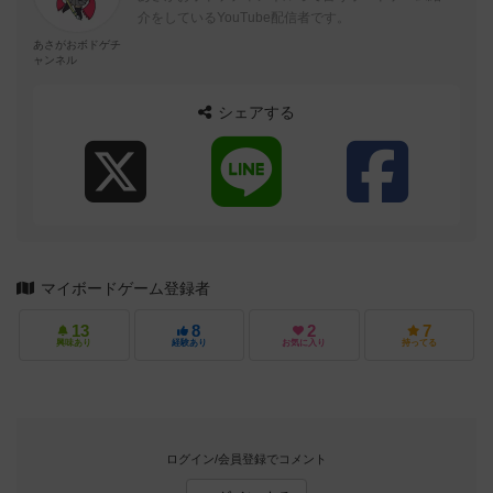
介をしているYouTube配信者です。
あさがおボドゲチ
ャンネル
シェアする
マイボードゲーム登録者
13
8
2
7
興味あり
経験あり
お気に入り
持ってる
ログイン/会員登録でコメント