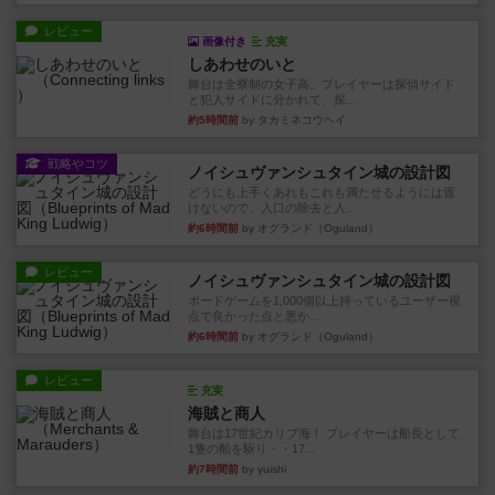
レビュー
画像付き
充実
しあわせのいと
舞台は全寮制の女子高。プレイヤーは探偵サイド
と犯人サイドに分かれて、探...
約5時間前
by タカミネコウヘイ
戦略やコツ
ノイシュヴァンシュタイン城の設計図
どうにも上手くあれもこれも満たせるようには置
けないので、入口の除去と入...
約6時間前
by オグランド（Oguland）
レビュー
ノイシュヴァンシュタイン城の設計図
ボードゲームを1,000個以上持っているユーザー視
点で良かった点と悪か...
約6時間前
by オグランド（Oguland）
レビュー
充実
海賊と商人
舞台は17世紀カリブ海！ プレイヤーは船長として
1隻の船を駆り・・17...
約7時間前
by yuishi