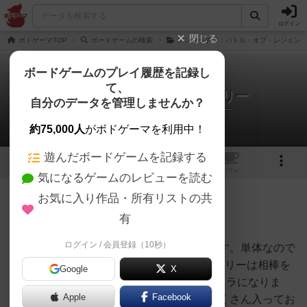
ログイン
閉じる
ボドゲーマTOP
ボードゲームの検索
アンマッチド：バトル・オブ・レジェン
ボードゲームのプレイ履歴を記録し
て、
アンマッチド：ブルース・リー
自分のデータを管理しませんか？
あさがおボドゲチャンネルさんのレビュー
約75,000人
がボドゲーマを利用中！
遊んだボードゲームを記録する
1
1
1
トップ
画像
動画
レビュー
カフェ
気になるゲームのレビューを読む
お気に入り作品・所有リストの共
453名
0名
0
4年以上前
有
ログイン / 会員登録（10秒）
アンマッチドの拡張「ブルース・リー」です。単体なので
これ1つで遊ぶ事は出来ません。ブルース・リーは相棒を
Google
X
持たないキャラでライフ14、移動力3のキャラになりま
Apple
Facebook
す。カードには追加行動が出来る効果がたくさん入ってお