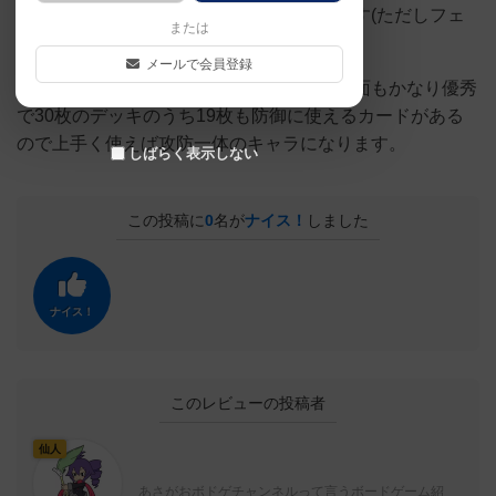
り懐に入って連続攻撃で攻めるのが得意です(ただしフェ
または
イントによるカード効果打ち消しに弱い)
メールで会員登録
攻撃特化のキャラのように見えて実は防御面もかなり優秀
で30枚のデッキのうち19枚も防御に使えるカードがある
ので上手く使えば攻防一体のキャラになります。
しばらく表示しない
この投稿に
0
名が
ナイス！
しました
ナイス！
このレビューの投稿者
仙人
あさがおボドゲチャンネルって言うボードゲーム紹