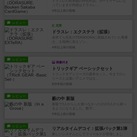
ドラスレの世界観の外伝作品。カードゲームにな
っていますが内容はドラスレ...
4年以上前
の投稿
レビュー
充実
ドラスレ：エクステラ（拡張）
赤井てら先生のTERADORAに収録されていた竜拳
士、土地神に加えゾン...
4年以上前
の投稿
レビュー
画像付き
トリックギア ベーシックセット
トリックギアシリーズの基本セット。今までのシ
リーズとは違いアニメではな...
約5年前
の投稿
レビュー
藪の中 新版
新版で3人からしか遊べなかったのが2人から遊べ
るようになりました。数字...
5年以上前
の投稿
レビュー
リアルタイムデコイ：拡張パック第1弾
新しいシステムとしてフィールドが登場しまし