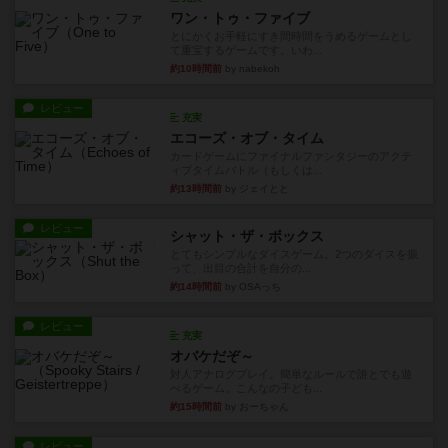
ワン・トゥ・ファイブ
とにかくお手軽にすき間時間をうめるゲームとし
て重宝するゲームです。いわ...
約10時間前
by nabekoh
レビュー
充実
エコーズ・オブ・タイム
カードゲームにファイナルファンタジーのアクテ
ィブタイムバトル（もしくは...
約13時間前
by ジェイとと
レビュー
シャット・ザ・ボックス
とてもシンプルなダイスゲーム。2つのダイスを振
って、出目の合計を自分の...
約14時間前
by OSAっち
レビュー
充実
オバケだぞ～
対人アナログプレイ。簡単なルールで誰とでも遊
べるゲーム。こんなの子ども...
約15時間前
by おーちゃん
レビュー