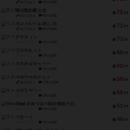
紹介文あり
2件の投稿
宵と暁の呪文書
75
PT
紹介文あり
8件の投稿
リスボン・トラム 28
73
PT
紹介文あり
9件の投稿
アマナイト
73
PT
紹介文なし
1件の投稿
ブラヴェスト
66
PT
紹介文なし
1件の投稿
スペクタキュラー
60
PT
紹介文なし
1件の投稿
スモールワールド
59
PT
紹介文あり
13件の投稿
ギャンブラー
58
PT
紹介文なし
2件の投稿
Bitter End ブタペスト救出作戦
52
PT
紹介文なし
1件の投稿
ラピード
46
PT
紹介文なし
1件の投稿