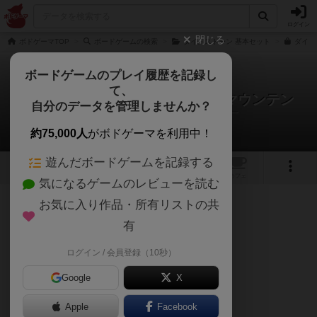
ログイン
閉じる
ボドゲーマTOP
ボードゲームの検索
ダイノストーン 基本セット
ダイノス
ボードゲームのプレイ履歴を記録し
て、
ダイノストーン 第4弾 フレイムマウンテン
自分のデータを管理しませんか？
あさがおボドゲチャンネルさんのレビュー
約75,000人
がボドゲーマを利用中！
遊んだボードゲームを記録する
2
2
4
トップ
画像
動画
レビュー
カフェ
気になるゲームのレビューを読む
お気に入り作品・所有リストの共
525名
6名
0
約2年前
有
ログイン / 会員登録（10秒）
ダイノストーン独立型拡張第4弾
Google
X
追加要素
Apple
Facebook
･アビリティ2種追加