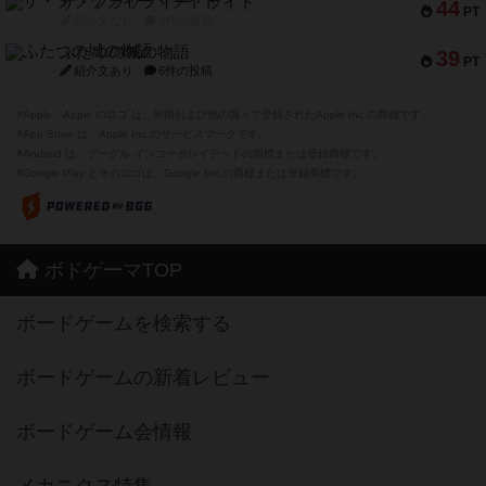
ザ・フラッフィー・ライト
44
PT
紹介文なし
0件の投稿
ふたつの城の物語
39
PT
紹介文あり
6件の投稿
※Apple、Apple のロゴ は、米国および他の国々で登録されたApple Inc.の商標です。
※App Store は、Apple Inc.のサービスマークです。
※Android は、グーグル インコーポレイテッドの商標または登録商標です。
※Google Play とそのロゴは、Google Inc.の商標または登録商標です。
ボドゲーマTOP
ボードゲームを検索する
ボードゲームの新着レビュー
ボードゲーム会情報