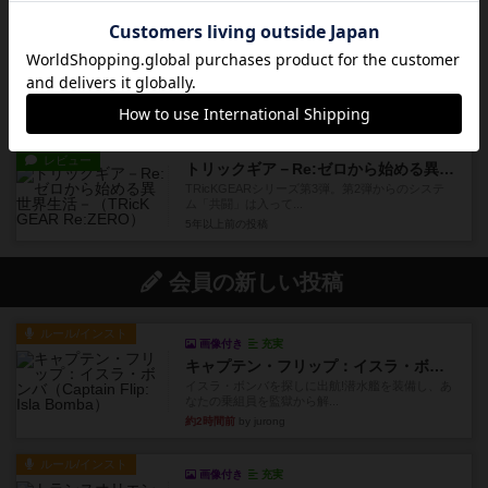
約5年前
の投稿
レビュー
リアルタイムデコイ：拡張パック第1弾
新しいシステムとしてフィールドが登場しまし
た！自分の駒をフィールドにお...
5年以上前
の投稿
レビュー
トリックギア－Re:ゼロから始める異世界生活－
TRicKGEARシリーズ第3弾。第2弾からのシステ
ム「共闘」は入って...
5年以上前
の投稿
会員の新しい投稿
ルール/インスト
画像付き
充実
キャプテン・フリップ：イスラ・ボンバ
イスラ・ボンバを探しに出航!潜水艦を装備し、あ
なたの乗組員を監獄から解...
約2時間前
by jurong
ルール/インスト
画像付き
充実