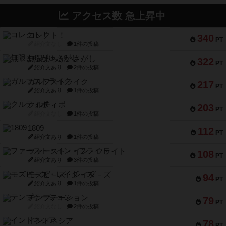
アクセス数 急上昇中
コレクト！
340
PT
紹介文なし
1件の投稿
無限まちがいさがし
322
PT
紹介文あり
2件の投稿
ガルフストライク
217
PT
紹介文あり
1件の投稿
クルティボ
203
PT
紹介文なし
1件の投稿
1809
112
PT
紹介文あり
1件の投稿
ファースト・イン・フライト
108
PT
紹介文あり
3件の投稿
モズビ－ズ・レイダ－ズ
94
PT
紹介文あり
1件の投稿
テンプテーション
79
PT
紹介文なし
2件の投稿
インドネシア
78
PT