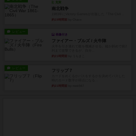
充実
南北戦争
1983年にVictory Gamesが出版した『The Civil ...
約19時間前
by Chaco
レビュー
画像付き
ファイアー・ブルズ / 火牛陣
火牛を引き連れて敵を殲滅させる。縦か斜めで前2
列まで攻撃できるが、自分...
約21時間前
by うらまこ
レビュー
フリップ７
カードをめくるかパスをするかを決めてパスした
時のカード数字が得点になる...
約21時間前
by mob567