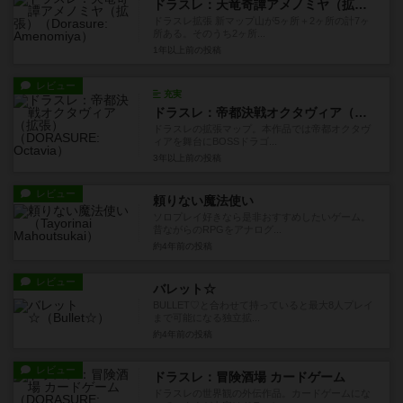
ドラスレ：天竜奇譚アメノミヤ（拡張）
ドラスレ拡張 新マップ山が5ヶ所＋2ヶ所の計7ヶ
所ある。そのうち2ヶ所...
1年以上前
の投稿
レビュー
充実
ドラスレ：帝都決戦オクタヴィア（拡張）
ドラスレの拡張マップ。本作品では帝都オクタヴ
ィアを舞台にBOSSドラゴ...
3年以上前
の投稿
レビュー
頼りない魔法使い
ソロプレイ好きなら是非おすすめしたいゲーム。
昔ながらのRPGをアナログ...
約4年前
の投稿
レビュー
バレット☆
BULLET♡と合わせて持っていると最大8人プレイ
まで可能になる独立拡...
約4年前
の投稿
レビュー
ドラスレ：冒険酒場 カードゲーム
ドラスレの世界観の外伝作品。カードゲームにな