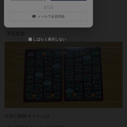
または
･探検ボードに新しいアイコン
メールで会員登録
･レリック
･手札追加
しばらく表示しない
今回の探検ボードには