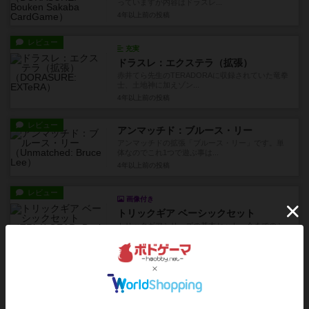
っていますが内容はドラスレ...
4年以上前
の投稿
レビュー
充実
ドラスレ：エクステラ（拡張）
赤井てら先生のTERADORAに収録されていた竜拳
士、土地神に加えゾン...
4年以上前
の投稿
レビュー
アンマッチド：ブルース・リー
アンマッチドの拡張「ブルース・リー」です。単
体なのでこれ1つで遊ぶ事は...
4年以上前
の投稿
レビュー
画像付き
トリックギア ベーシックセット
トリックギアシリーズの基本セット。今までのシ
リーズとは違いアニメではな...
約5年前
の投稿
レビュー
藪の中 新版
新版で3人からしか遊べなかったのが2人から遊べ
るようになりました。数字...