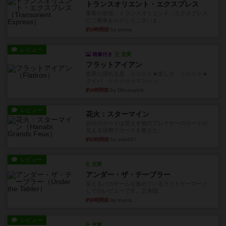
トランスオリエント・エクスプレス
乗客の皆様、トランスオリエント・エクスプレス
にご乗車ありがとうございま...
約3時間前
by jurong
レビュー
画像付き
充実
フラットアイアン
世界に浸れる度 ☆☆☆☆★楽しさ ☆☆☆☆★
タイパ ☆☆☆☆☆マンハッ...
約4時間前
by DKnewyork
レビュー
花火：スターマイン
自分のカードは見えず他のプレイヤーのカードが
見える状態でカードを教えた...
約6時間前
by mob567
レビュー
充実
アンダー・ザ・テーブラー
笑えるバカゲームを集めているライトゲーマーと
してのレビューです。正体隠...
約8時間前
by toyota
レビュー
充実