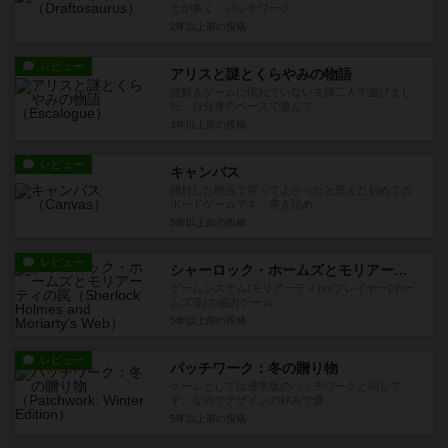
とが多く、パッチワーク、...
2年以上前
の投稿
レビュー
アリスと謎とくらやみの物語
謎解きゲームに慣れていない夫婦二人で遊びまし
た。自分達のペースで遊んで...
3年以上前
の投稿
レビュー
キャンバス
開封した時点で買ってよかったと思えた初めての
ボードゲームです。突き詰め...
5年以上前
の投稿
レビュー
シャーロック・ホームズとモリアーティの罠
ゲームシステム(モリアーティ)vsプレイヤー(ホー
ムズ等)の協力ゲーム...
5年以上前
の投稿
レビュー
パッチワーク：冬の贈り物
ゲームとしては通常版のパッチワークと同じで
す。なのでデザインの好みで選...
5年以上前
の投稿