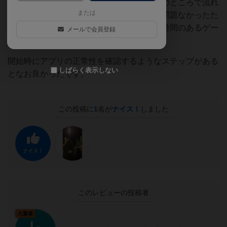
ただ、アプリの不具合か音声が流れるはずのところで流れ
または
ず一時中断してしまいました。別端末では問題なかったた
め最後まで遊ぶことができましたが、制限時間のあるゲー
メールで会員登録
ムなのでちょっと残念でした。
開始時にアプリの正常性を確認するようなステップがある
しばらく表示しない
となお良かったです。
この投稿に
1
名が
ナイス！
しました
ナイス！
このレビューの投稿者
大賢者