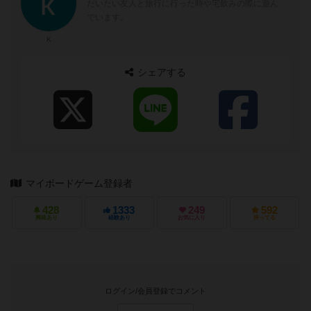
だいたい友人と旅行に行った時や宅飲みの際に遊ん
でいます。
K
シェアする
マイボードゲーム登録者
428
1333
249
592
興味あり
経験あり
お気に入り
持ってる
ログイン/会員登録でコメント