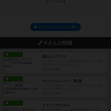
ログインする
アンロック！のトップに戻る
Kさんの投稿
レビュー
顔のないアリス
マーダーミステリーに興味がありますが、人を集
めるのがハードルが高いのと...
1年以上前
の投稿
レビュー
カンバンメニュー：第2版
ついつい延長しちゃうオシャレゲームカンバン風
のカードに書かれたメニュー...
2年以上前
の投稿
レビュー
ドラフトサウルス
我が家の定番ゲームに追加最近は夫婦2人で遊ぶこ