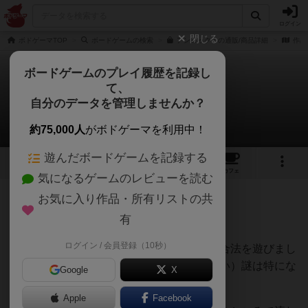
ログイン
閉じる
ボドゲーマTOP
ボードゲームの検索
アンロック！の通販/商品詳細
作品
ボードゲームのプレイ履歴を記録し
て、
アンロック！
自分のデータを管理しませんか？
Kさんのレビュー
約75,000人
がボドゲーマを利用中！
遊んだボードゲームを記録する
6
1
17
92
トップ
画像
動画
レビュー
カフェ
気になるゲームのレビューを読む
お気に入り作品・所有リストの共
647名
1名
0
4年以上前
有
ログイン / 会員登録（10秒）
謎はほどほど難易度。チュートリアルと調合法を遊びまし
た。いまのところ無理のある（納得感のない）謎は特にな
Google
X
く、楽しく遊べています。
Apple
Facebook