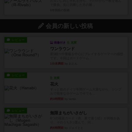
お互いに同じ手札を持ち、その中から一枚を選ん
で勝負。先に四勝した方の勝...
6年弱前
の投稿
会員の新しい投稿
レビュー
画像付き
充実
ワンラウンド
星5軽〜中量級を中心にプレイするゲーマーの感想
です。今回はボードゲーム...
1分未満前
by おとん
レビュー
充実
花火
ずっと前のドイツ年間ゲーム大賞ながら、シンプ
ルで簡単な小ゲームで今でも...
約3時間前
by tamio
レビュー
無限まちがいさがし
6つの場面カード（表、裏で違う絵）が何枚かあ
り、そのうち3つ選んで、同...
約5時間前
by ジェイとと