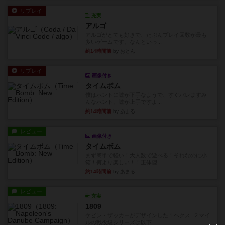
リプレイ
充実
アルゴ
アルゴがとても好きで、たぶんプレイ回数が最も
多いゲームです。なんといっ...
約14時間前
by おとん
リプレイ
画像付き
タイムボム
僕はホントに嘘が下手なようで、すぐバレますみ
んなホント、嘘が上手ですよ...
約14時間前
by あまる
レビュー
画像付き
タイムボム
まず簡単で軽い！大人数で遊べる！それなのに小
箱！何より楽しい！！正体隠...
約14時間前
by あまる
レビュー
充実
1809
ケビン・ザッカーがデザインした１ヘクス=２マイ
ルの戦役級シリーズは以下...