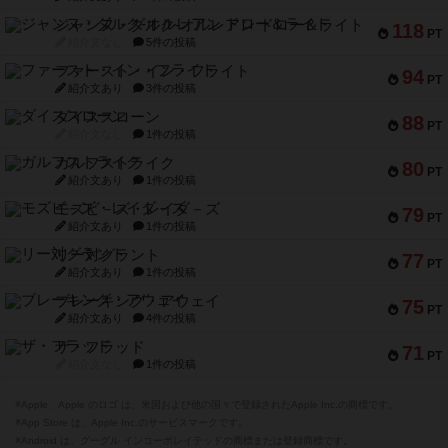
ジャンヌ・ダルク-オルレアン ドロー＆ライト
118
PT
紹介文なし
5件の投稿
ファースト・イン・フライト
94
PT
紹介文あり
3件の投稿
ダイススローン
88
PT
紹介文なし
1件の投稿
ガルフストライク
80
PT
紹介文あり
1件の投稿
モズビ－ズ・レイダ－ズ
79
PT
紹介文あり
1件の投稿
リー対グラント
77
PT
紹介文あり
1件の投稿
ブレーキング・アウェイ
75
PT
紹介文あり
4件の投稿
ザ・フラッド
71
PT
紹介文なし
1件の投稿
※Apple、Apple のロゴ は、米国および他の国々で登録されたApple Inc.の商標です。
※App Store は、Apple Inc.のサービスマークです。
※Android は、グーグル インコーポレイテッドの商標または登録商標です。