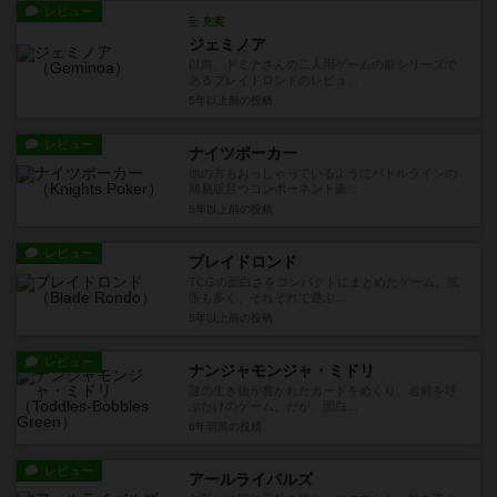
レビュー
充実
ジェミノア
以前、ドミナさんの二人用ゲームの前シリーズで
あるブレイドロンドのレビュ...
5年以上前
の投稿
レビュー
ナイツポーカー
他の方もおっしゃっているようにバトルラインの
簡易版且つコンポーネント豪...
5年以上前
の投稿
レビュー
ブレイドロンド
TCGの面白さをコンパクトにまとめたゲーム。拡
張も多く、それぞれで遊ぶ...
5年以上前
の投稿
レビュー
ナンジャモンジャ・ミドリ
謎の生き物が書かれたカードをめくり、名前を呼
ぶだけのゲーム。だが、面白...
6年弱前
の投稿
レビュー
アールライバルズ