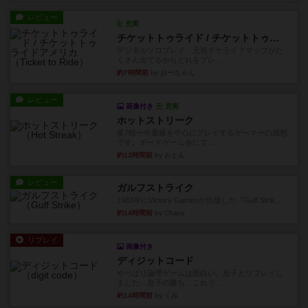
レビュー
充実
チケットトゥライド / チケットトゥライドアメリカ
デジタルソロプレイ。元祖チケライ？マップがた
くさん出てるからどれをプレ...
約7時間前
by おーちゃん
レビュー
画像付き
充実
ホットストリーク
星7軽〜中量級を中心にプレイするゲーマーの感想
です。ボードゲーム会にて...
約13時間前
by おとん
レビュー
ガルフストライク
1983年にVictory Gamesが出版した『Gulf Strik...
約14時間前
by Chaco
リプレイ
画像付き
ディジットコード
やっぱり論理ゲームは面白い。息子とリプレイし
ました。息子の勝ち。これリ...
約14時間前
by くみ