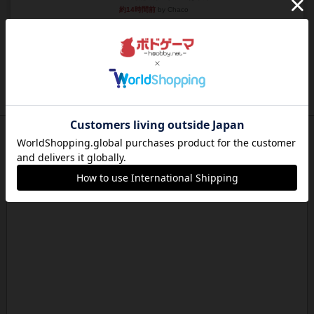
約14時間前
by Chaco
ルール/インスト
画像付き
充実
クマタ
ゲームの目的ゲーム終了時にあなたのクランの見
えているドミノで最も多くの...
約15時間前
by jurong