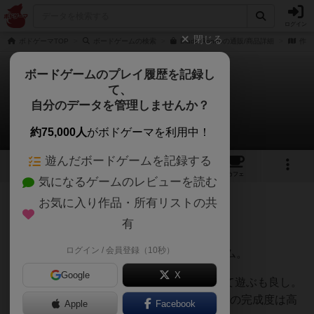
ログイン
閉じる
ボドゲーマTOP
ボードゲームの検索
Blade Rondoの通販/商品詳細
作品
ボードゲームのプレイ履歴を記録し
て、
ブレイドロンド
自分のデータを管理しませんか？
Kさんのレビュー
約75,000人
がボドゲーマを利用中！
遊んだボードゲームを記録する
7
2
31
108
トップ
画像
動画
レビュー
カフェ
気になるゲームのレビューを読む
お気に入り作品・所有リストの共
797名
2名
0
5年以上前
有
ログイン / 会員登録（10秒）
TCGの面白さをコンパクトにまとめたゲーム。
Google
X
拡張も多く、それぞれで遊ぶも良し。混ぜて遊ぶも良し。
正直遊びきれてないが、2人用ゲームとしての完成度は高
Apple
Facebook