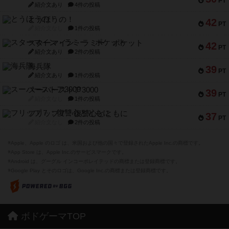
PT
紹介文あり
4件の投稿
とうほうの！
42
PT
紹介文なし
1件の投稿
スターマイン・ラミー ポケット
42
PT
紹介文あり
2件の投稿
海兵隊
39
PT
紹介文あり
1件の投稿
スーパーストア3000
39
PT
紹介文なし
1件の投稿
フリップ７：復讐心とともに
37
PT
紹介文なし
2件の投稿
※Apple、Apple のロゴ は、米国および他の国々で登録されたApple Inc.の商標です。
※App Store は、Apple Inc.のサービスマークです。
※Android は、グーグル インコーポレイテッドの商標または登録商標です。
※Google Play とそのロゴは、Google Inc.の商標または登録商標です。
ボドゲーマTOP