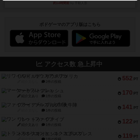
約14時間前
by 手動人形
ボドゲーマのアプリ版はこちら
アクセス数 急上昇中
リワイルド：サウスアメリカ
552
PT
紹介文なし
2件の投稿
マーケットフレッシュ
170
PT
紹介文あり
1件の投稿
ファイアー・ブルズ / 火牛陣
141
PT
紹介文なし
1件の投稿
ワン・トゥ・ファイブ
122
PT
紹介文あり
1件の投稿
トランスオリエント・エクスプレス
119
PT
紹介文なし
1件の投稿