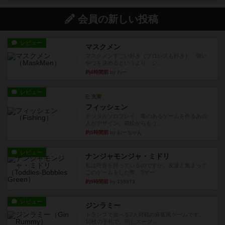
会員の新しい投稿
レビュー
マスクメン
マスクメンすごい好き（プロレスも好き）。強い
やつを決めるというより、ジ...
約4時間前
by わー
レビュー
充実
フィッシェン
デジタルソロプレイ。毒のあるゲームを作るあの
人がデザイン。箱絵からもう...
約5時間前
by おーちゃん
レビュー
ナンジャモンジャ・ミドリ
私は吃音を持っているのですが、友達と集まって
このゲームをした際、3ゲー...
約9時間前
by 155973
レビュー
ジンラミー
トランプで遊べる2人対戦の麻雀風ゲームです。
10枚の手札で、同じスーツ...