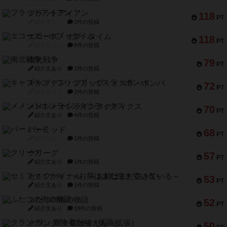
フラットアイアン
118
PT
紹介文なし
2件の投稿
エコーズ・オブ・タイム
118
PT
紹介文なし
8件の投稿
南北戦争
79
PT
紹介文あり
1件の投稿
キャプテン・フリップ：イスラ・ボンバ
72
PT
紹介文なし
2件の投稿
メメントオンラインタクティクス
70
PT
紹介文あり
4件の投稿
パーミッド
68
PT
紹介文なし
1件の投稿
クリーグ
57
PT
紹介文あり
1件の投稿
セミファイナル ～お前はまだ生きている～
53
PT
紹介文あり
1件の投稿
ふたつの街の物語
52
PT
紹介文あり
18件の投稿
クランク! ：冒険者たち（拡張）
50