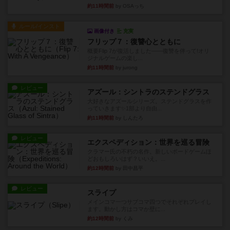
約11時間前
by OSAっち
ルール/インスト
画像付き
充実
フリップ７：復讐心とともに
概要Flip 7が復活しました――復讐を伴って!オリ
ジナルゲームの楽し...
約11時間前
by jurong
レビュー
アズール：シントラのステンドグラス
大好きなアズールシリーズ。ステンドグラスを作
っていきます✨1部より自由...
約11時間前
by しんたろ
レビュー
エクスペディション：世界を巡る冒険
クラマー氏の不朽の名作。新しいボードゲームほ
どおもしろいはず？いいえ。...
約12時間前
by 田中昌平
レビュー
スライプ
メインコマ一つサブコマ四つでそれぞれプレイし
ます。動かし方はコマか壁に...
約12時間前
by くみ