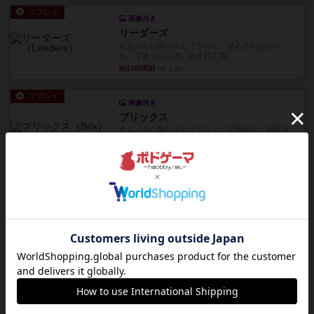
リプレイ
画像付き
リーダーズ
久しぶりに取り出してプレイ。詰めきれなかっ
た…であっさり追い込まれて負...
約13時間前
by くみ
リプレイ
画像付き
ブリックス
久しぶりに取り出してプレイ。記号担当と色担当
に分かれてプレイ。あかんか...
約13時間前
by くみ
レビュー
画像付き
ダグエイトチェス
チェスなのに、ほんの10分で終わります。動きで
敵のコマの種類が分かれば...
約13時間前
by くみ
レビュー
画像付き
充実
宝石の煌き：デュエル 偽造者
筆者が最も好きな2人用ボードゲームである『宝石
の煌めき デュエル』に、...