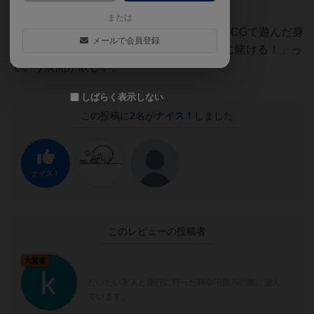
いと思います。
または
ただ、小さい頃に遊戯王やらギャザやらのTCGで遊んだ身
メールで会員登録
としては、やっぱり「この一枚（ドロー）に賭ける！」っ
ていう展開が欲しい。
しばらく表示しない
この投稿に
2
名が
ナイス！
しました
ナイス！
このレビューの投稿者
大賢者
だいたい友人と旅行に行った時や宅飲みの際に遊ん
でいます。