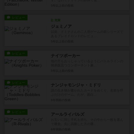
す。なのでデザインの好みで選...
5年以上前
の投稿
レビュー
充実
ジェミノア
以前、ドミナさんの二人用ゲームの前シリーズで
あるブレイドロンドのレビュ...
5年以上前
の投稿
レビュー
ナイツポーカー
他の方もおっしゃっているようにバトルラインの
簡易版且つコンポーネント豪...
5年以上前
の投稿
レビュー
ナンジャモンジャ・ミドリ
謎の生き物が書かれたカードをめくり、名前を呼
ぶだけのゲーム。だが、面白...
6年弱前
の投稿
レビュー
アールライバルズ
お互いに同じ手札を持ち、その中から一枚を選ん
で勝負。先に四勝した方の勝...
6年弱前
の投稿