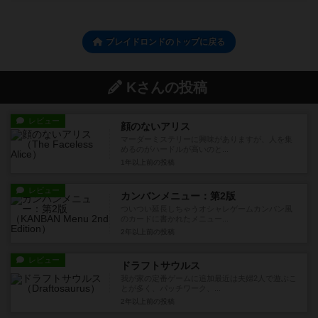
ブレイドロンドのトップに戻る
Kさんの投稿
レビュー
顔のないアリス
マーダーミステリーに興味がありますが、人を集
めるのがハードルが高いのと...
1年以上前
の投稿
レビュー
カンバンメニュー：第2版
ついつい延長しちゃうオシャレゲームカンバン風
のカードに書かれたメニュー...
2年以上前
の投稿
レビュー
ドラフトサウルス
我が家の定番ゲームに追加最近は夫婦2人で遊ぶこ
とが多く、パッチワーク、...
2年以上前
の投稿