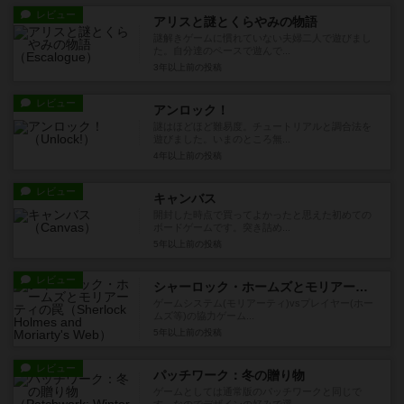
レビュー
アリスと謎とくらやみの物語
謎解きゲームに慣れていない夫婦二人で遊びまし
た。自分達のペースで遊んで...
3年以上前
の投稿
レビュー
アンロック！
謎はほどほど難易度。チュートリアルと調合法を
遊びました。いまのところ無...
4年以上前
の投稿
レビュー
キャンバス
開封した時点で買ってよかったと思えた初めての
ボードゲームです。突き詰め...
5年以上前
の投稿
レビュー
シャーロック・ホームズとモリアーティの罠
ゲームシステム(モリアーティ)vsプレイヤー(ホー
ムズ等)の協力ゲーム...
5年以上前
の投稿
レビュー
パッチワーク：冬の贈り物
ゲームとしては通常版のパッチワークと同じで