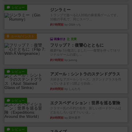
レビュー
ジンラミー
トランプで遊べる2人対戦の麻雀風ゲームです。
10枚の手札で、同じスーツ...
約7時間前
by OSAっち
ルール/インスト
画像付き
充実
フリップ７：復讐心とともに
概要Flip 7が復活しました――復讐を伴って!オリ
ジナルゲームの楽し...
約7時間前
by jurong
レビュー
アズール：シントラのステンドグラス
大好きなアズールシリーズ。ステンドグラスを作
っていきます✨1部より自由...
約8時間前
by しんたろ
レビュー
エクスペディション：世界を巡る冒険
クラマー氏の不朽の名作。新しいボードゲームほ
どおもしろいはず？いいえ。...
約9時間前
by 田中昌平
レビュー
スライプ