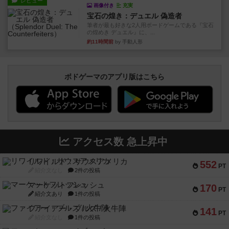
レビュー
画像付き
充実
宝石の煌き：デュエル 偽造者
筆者が最も好きな2人用ボードゲームである『宝石
の煌めき デュエル』に、...
約11時間前
by 手動人形
ボドゲーマのアプリ版はこちら
アクセス数 急上昇中
リワイルド：サウスアメリカ
552
PT
紹介文なし
2件の投稿
マーケットフレッシュ
170
PT
紹介文あり
1件の投稿
ファイアー・ブルズ / 火牛陣
141
PT
紹介文なし
1件の投稿