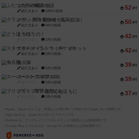
ふたつの街の物語
52
PT
紹介文あり
18件の投稿
クランク! ：冒険者たち（拡張）
50
PT
紹介文あり
4件の投稿
とうほうの！
42
PT
紹介文なし
1件の投稿
スターマイン・ラミー ポケット
42
PT
紹介文あり
2件の投稿
海兵隊
39
PT
紹介文あり
1件の投稿
スーパーストア3000
39
PT
紹介文なし
1件の投稿
フリップ７：復讐心とともに
37
PT
紹介文なし
2件の投稿
※Apple、Apple のロゴ は、米国および他の国々で登録されたApple Inc.の商標です。
※App Store は、Apple Inc.のサービスマークです。
※Android は、グーグル インコーポレイテッドの商標または登録商標です。
※Google Play とそのロゴは、Google Inc.の商標または登録商標です。