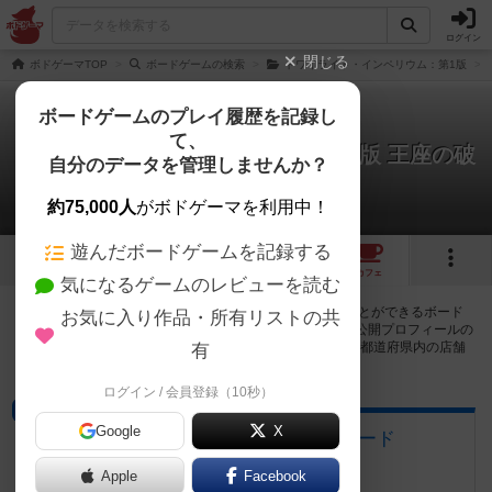
ログイン
閉じる
ボドゲーマTOP
ボードゲームの検索
トワイライト・インペリウム：第1版
ボードゲームのプレイ履歴を記録し
て、
トワイライト・インペリウム：第3版 王座の破
自分のデータを管理しませんか？
片
2店のカフェ/スペースが提供中
約75,000人
がボドゲーマを利用中！
遊んだボードゲームを記録する
1
2
トップ
画像
動画
レビュー
カフェ
気になるゲームのレビューを読む
トワイライト・インペリウム：第3版 王座の破片で遊ぶことができるボード
お気に入り作品・所有リストの共
ゲームカフェ・プレイスペースが2店登録されています。公開プロフィールの
都道府県が設定されたアカウントでログインすると、同じ都道府県内の店舗
有
に絞り込むボタンが表示されます。
ログイン / 会員登録（10秒）
ボードゲームカフェ
Google
X
ボードゲームカフェ・ボードボード
愛知県名古屋市中区大須3-38-13
Apple
Facebook