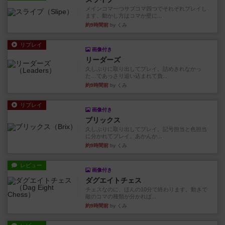
メインコマ一つサブコマ四つでそれぞれプレイし
ます。動かし方はコマか壁に...
約9時間前
by くみ
リプレイ
画像付き
リーダーズ
久しぶりに取り出してプレイ。詰めきれなかっ
た…であっさり追い込まれて負...
約9時間前
by くみ
リプレイ
画像付き
ブリックス
久しぶりに取り出してプレイ。記号担当と色担当
に分かれてプレイ。あかんか...
約9時間前
by くみ
レビュー
画像付き
ダグエイトチェス
チェスなのに、ほんの10分で終わります。動きで
敵のコマの種類が分かれば...
約9時間前
by くみ