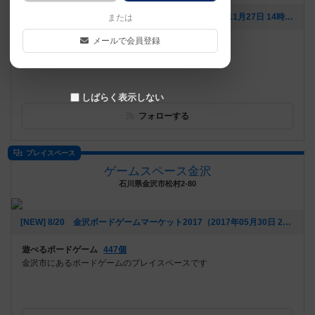
[NEW] 【スタッフ企画】ゴリラ人狼プレイ会（2020年11月27日 14時27分）
または
メールで会員登録
遊べるボードゲーム
1586個
名古屋の中心部・大須商店街内でアクセス抜群!
しばらく表示しない
フォローする
プレイスペース
ゲームスペース金沢
石川県金沢市松村2-80
[NEW] 8/20 金沢ボードゲームマーケット2017（2017年05月30日 21時59分）
遊べるボードゲーム
447個
金沢市にあるボードゲームのプレイスペースです