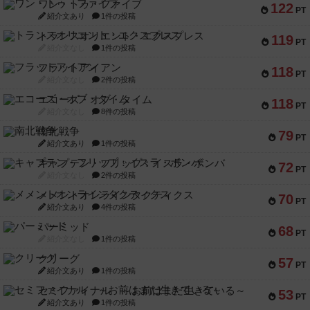
ワン・トゥ・ファイブ
122
PT
紹介文あり
1件の投稿
トランスオリエント・エクスプレス
119
PT
紹介文なし
1件の投稿
フラットアイアン
118
PT
紹介文なし
2件の投稿
エコーズ・オブ・タイム
118
PT
紹介文なし
8件の投稿
南北戦争
79
PT
紹介文あり
1件の投稿
キャプテン・フリップ：イスラ・ボンバ
72
PT
紹介文なし
2件の投稿
メメントオンラインタクティクス
70
PT
紹介文あり
4件の投稿
パーミッド
68
PT
紹介文なし
1件の投稿
クリーグ
57
PT
紹介文あり
1件の投稿
セミファイナル ～お前はまだ生きている～
53
PT
紹介文あり
1件の投稿