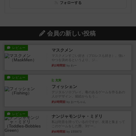
フォローする
会員の新しい投稿
レビュー
マスクメン
マスクメンすごい好き（プロレスも好き）。強い
やつを決めるというより、ジ...
約1時間前
by わー
レビュー
充実
フィッシェン
デジタルソロプレイ。毒のあるゲームを作るあの
人がデザイン。箱絵からもう...
約2時間前
by おーちゃん
レビュー
ナンジャモンジャ・ミドリ
私は吃音を持っているのですが、友達と集まって
このゲームをした際、3ゲー...
約6時間前
by 155973