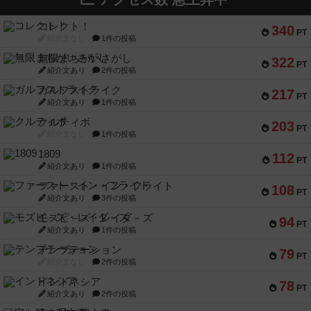
コレクト！
340
PT
紹介文なし
1件の投稿
無限まちがいさがし
322
PT
紹介文あり
2件の投稿
ガルフストライク
217
PT
紹介文あり
1件の投稿
クルティボ
203
PT
紹介文なし
1件の投稿
1809
112
PT
紹介文あり
1件の投稿
ファースト・イン・フライト
108
PT
紹介文あり
3件の投稿
モズビ－ズ・レイダ－ズ
94
PT
紹介文あり
1件の投稿
テンプテーション
79
PT
紹介文なし
2件の投稿
インドネシア
78
PT
紹介文あり
2件の投稿