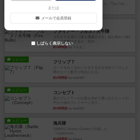
1983年にVictory Gamesが出版した『The Civil ...
または
38分前
by Chaco
メールで会員登録
レビュー
画像付き
ファイアー・ブルズ / 火牛陣
火牛を引き連れて敵を殲滅させる。縦か斜めで前2
列まで攻撃できるが、自分...
しばらく表示しない
約3時間前
by うらまこ
レビュー
フリップ７
カードをめくるかパスをするかを決めてパスした
時のカード数字が得点になる...
約3時間前
by mob567
レビュー
コンセプト
親のプレイヤーがお題を決めて限られたヒントの
中から他のプレイヤーに当て...
約3時間前
by mob567
レビュー
海兵隊
1988年にVictory Gamesが出版した
『Leathernec...
約3時間前
by Chaco