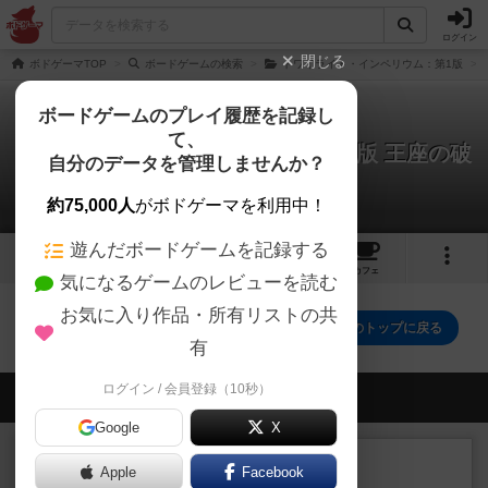
ログイン
閉じる
ボドゲーマTOP
ボードゲームの検索
トワイライト・インペリウム：第1版
ボードゲームのプレイ履歴を記録し
て、
トワイライト・インペリウム：第3版 王座の破
自分のデータを管理しませんか？
片
0件のレビュー
約75,000人
がボドゲーマを利用中！
遊んだボードゲームを記録する
1
2
トップ
画像
動画
レビュー
カフェ
気になるゲームのレビューを読む
お気に入り作品・所有リストの共
トワイライト・インペリウム：第3版 王座の破片のトップに戻る
有
ログイン / 会員登録（10秒）
会員の新しい投稿
Google
X
レビュー
充実
Apple
Facebook
南北戦争