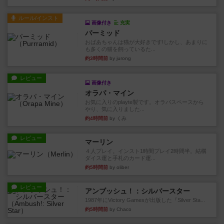
ルール/インスト
画像付き
充実
パーミッド
おばあちゃんは猫が大好きです!しかし、あまりに
も多くの猫を飼っているた...
約3時間前
by jurong
レビュー
画像付き
オラパ・マイン
お気に入りのplayte製です。オラパスペースから
やり、気に入りました...
約4時間前
by くみ
レビュー
マーリン
４人プレイ。インスト1時間プレイ2時間半。結構
ダイス運と手札のカード運...
約5時間前
by oliber
レビュー
アンブッシュ！：シルバースター
1987年にVictory Gamesが出版した『Silver Sta...
約5時間前
by Chaco