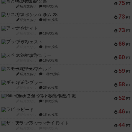
宵と暁の呪文書
75
PT
紹介文あり
8件の投稿
リスボン・トラム 28
73
PT
紹介文あり
9件の投稿
アマナイト
73
PT
紹介文なし
1件の投稿
ブラヴェスト
66
PT
紹介文なし
1件の投稿
スペクタキュラー
60
PT
紹介文なし
1件の投稿
スモールワールド
59
PT
紹介文あり
13件の投稿
ギャンブラー
58
PT
紹介文なし
2件の投稿
Bitter End ブタペスト救出作戦
52
PT
紹介文なし
1件の投稿
ラピード
46
PT
紹介文なし
1件の投稿
ザ・フラッフィー・ライト
44
PT
紹介文なし
0件の投稿