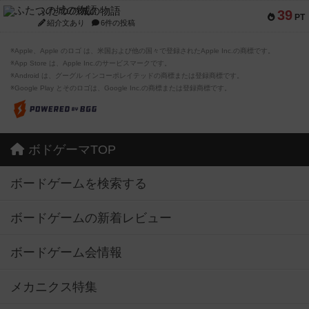
ふたつの城の物語
39
PT
紹介文あり
6件の投稿
※Apple、Apple のロゴ は、米国および他の国々で登録されたApple Inc.の商標です。
※App Store は、Apple Inc.のサービスマークです。
※Android は、グーグル インコーポレイテッドの商標または登録商標です。
※Google Play とそのロゴは、Google Inc.の商標または登録商標です。
ボドゲーマTOP
ボードゲームを検索する
ボードゲームの新着レビュー
ボードゲーム会情報
メカニクス特集