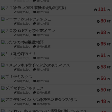
紹介文なし
1件の投稿
クランク! ：冒険者たち（拡張）
101
PT
紹介文あり
4件の投稿
マーケットフレッシュ
80
PT
紹介文あり
1件の投稿
クロス・オブ・アイアン
68
PT
紹介文あり
3件の投稿
ふたつの街の物語
65
PT
紹介文あり
18件の投稿
とうほうの！
61
PT
紹介文なし
1件の投稿
メメントオンラインタクティクス
58
PT
紹介文あり
4件の投稿
ブリックス
56
PT
紹介文あり
4件の投稿
ダグエイトチェス
50
PT
紹介文あり
11件の投稿
アズール：シントラのステンドグラス
48
PT
紹介文あり
18件の投稿
ロシアン・キャンペーン：第5版デラックス