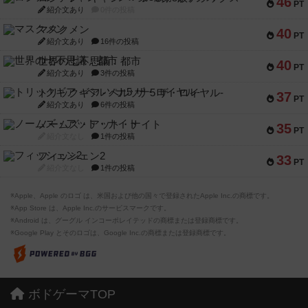
46
PT
紹介文あり
0件の投稿
マスクメン
40
PT
紹介文あり
16件の投稿
世界の七不思議：都市
40
PT
紹介文あり
3件の投稿
トリックギア - ペルソナ5 ザ・ロイヤル-
37
PT
紹介文あり
6件の投稿
ノームズ・アット・ナイト
35
PT
紹介文なし
1件の投稿
フィッシェン2
33
PT
紹介文なし
1件の投稿
※Apple、Apple のロゴ は、米国および他の国々で登録されたApple Inc.の商標です。
※App Store は、Apple Inc.のサービスマークです。
※Android は、グーグル インコーポレイテッドの商標または登録商標です。
※Google Play とそのロゴは、Google Inc.の商標または登録商標です。
ボドゲーマTOP