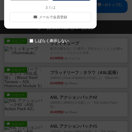
ターンアップシャーク リターンズ ～超B級サメの逆襲～のトップに
または
戻る
メールで会員登録
会員の新しい投稿
しばらく表示しない
レビュー
ラミィキューブ
数字の牌を出して1番早く手札をなくした人が勝ち
というシンプルだけど非常...
約2時間前
by ジョジョ
レビュー
ブラッドリーフ：タラワ（ASL拡張）
1996年にHeat of Battle社が出版した『Blood Re...
約3時間前
by Chaco
レビュー
ASL アクションパック#2
1999年にMMP社が出版した『ASL Action Pack
#2』...
約4時間前
by Chaco
レビュー
ASL アクションパック#1
1997年にAvalon Hill社が出版した『ASL Action ...