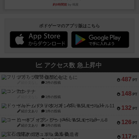
約9時間前
by 鳴屋
ボドゲーマのアプリ版はこちら
アクセス数 急上昇中
フリップ７：復讐心とともに
487
PT
紹介文なし
2件の投稿
コンテナ
148
PT
紹介文なし
1件の投稿
ドゥームド・バタリオンズ：ASLモジュール11
132
PT
紹介文あり
1件の投稿
コード・オブ・ブシドー：ASLモジュール8
126
PT
紹介文あり
1件の投稿
宝石の煌き：デュエル 偽造者
117
PT