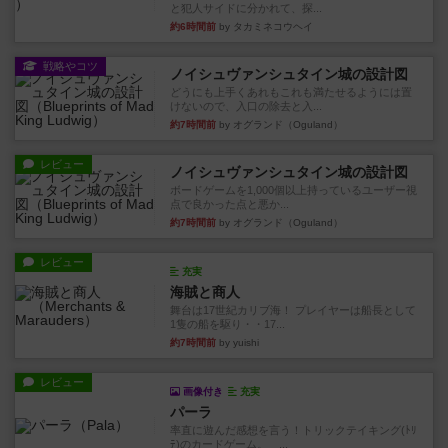
と犯人サイドに分かれて、探...
約6時間前
by タカミネコウヘイ
戦略やコツ
ノイシュヴァンシュタイン城の設計図
どうにも上手くあれもこれも満たせるようには置
けないので、入口の除去と入...
約7時間前
by オグランド（Oguland）
レビュー
ノイシュヴァンシュタイン城の設計図
ボードゲームを1,000個以上持っているユーザー視
点で良かった点と悪か...
約7時間前
by オグランド（Oguland）
レビュー
充実
海賊と商人
舞台は17世紀カリブ海！ プレイヤーは船長として
1隻の船を駆り・・17...
約7時間前
by yuishi
レビュー
画像付き
充実
パーラ
率直に遊んだ感想を言う！トリックテイキング(ﾄﾘ
ﾃ)のカードゲーム。 ...