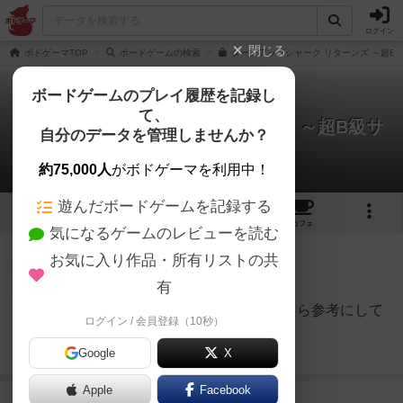
ログイン
閉じる
ボドゲーマTOP
ボードゲームの検索
ターンアップシャーク リターンズ ～超B
ボードゲームのプレイ履歴を記録し
て、
ターンアップシャーク リターンズ ～超B級サ
自分のデータを管理しませんか？
メの逆襲～
1件のルール/インスト
約75,000人
がボドゲーマを利用中！
遊んだボードゲームを記録する
3
1
トップ
画像
動画
レビュー
カフェ
気になるゲームのレビューを読む
お気に入り作品・所有リストの共
勇者
78名
1名
0
有
インスト動画あるので、良かったら参考にして
ログイン / 会員登録（10秒）
EJPゲームズ
ください。
Google
X
続きを読む（4年以上前）
Apple
Facebook