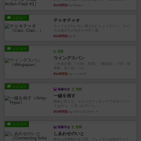
約4時間前
by Chaco
レビュー
チャオチャオ
３～４人でわいわい遊ぶのにちょうどいい。ルー
ルは他の方が分かりやすく書...
約4時間前
by S
レビュー
充実
ウイングスパン
（全体評価）☆10/6（普通）（難易度）☆4/5（世
界観・見た目）☆5...
約4時間前
by ハシオキ
レビュー
画像付き
充実
一線を画す
簡単に言うと、トリックテイキングでモダンアー
トを行う、と言ったゲーム。...
約5時間前
by タカミネコウヘイ
レビュー
画像付き
充実
しあわせのいと
舞台は全寮制の女子高。プレイヤーは探偵サイド