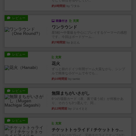
りして得点を増やしてい...
約3時間前
by ワタル
レビュー
画像付き
充実
ワンラウンド
星5軽〜中量級を中心にプレイするゲーマーの感想
です。今回はボードゲーム...
約7時間前
by おとん
レビュー
充実
花火
ずっと前のドイツ年間ゲーム大賞ながら、シンプ
ルで簡単な小ゲームで今でも...
約10時間前
by tamio
レビュー
無限まちがいさがし
6つの場面カード（表、裏で違う絵）が何枚かあ
り、そのうち3つ選んで、同...
約12時間前
by ジェイとと
レビュー
充実
チケットトゥライド / チケットトゥライドアメリカ
デジタルソロプレイ。元祖チケライ？マップがた