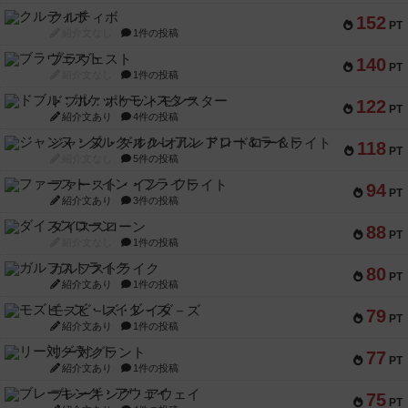
クルティボ
152
PT
紹介文なし
1件の投稿
ブラヴェスト
140
PT
紹介文なし
1件の投稿
ドブル：ポケットモンスター
122
PT
紹介文あり
4件の投稿
ジャンヌ・ダルク-オルレアン ドロー＆ライト
118
PT
紹介文なし
5件の投稿
ファースト・イン・フライト
94
PT
紹介文あり
3件の投稿
ダイススローン
88
PT
紹介文なし
1件の投稿
ガルフストライク
80
PT
紹介文あり
1件の投稿
モズビ－ズ・レイダ－ズ
79
PT
紹介文あり
1件の投稿
リー対グラント
77
PT
紹介文あり
1件の投稿
ブレーキング・アウェイ
75
PT