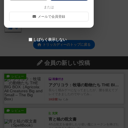
または
メールで会員登録
0
しばらく表示しない
トリッカディーのトップに戻る
会員の新しい投稿
レビュー
画像付き
アグリコラ：牧場の動物たち THE BIG BOX
長らく積みゲーになってましたが、腰を据えてプ
レイできましたのでやってみ...
18分前
by くみ
レビュー
充実
宵と暁の呪文書
4/5点呪文を修得したり使い魔にトークンを捧げた