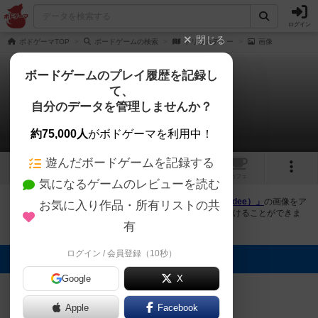
ログイン
閉じる
ボドゲーマTOP
ボードゲームの検索
トリッカディー
画像
ボードゲームのプレイ履歴を記録し
て、
トリッカディー
自分のデータを管理しませんか？
1件の画像
約75,000人
がボドゲーマを利用中！
遊んだボードゲームを記録する
1
トップ
画像
動画
レビュー
カフェ
気になるゲームのレビューを読む
ボドゲーマにログインすると、
「トリッカディー（Trickadee）」
の画像をア
お気に入り作品・所有リストの共
ップロード出来たり、他のユーザーの投稿画像に評価を付けることができま
す。また、トップ6の画像は様々なページで表示されます。
有
ログイン / 会員登録（10秒）
トップに表示される画像
Google
X
まつなが
Apple
Facebook