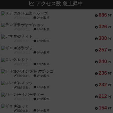
アクセス数 急上昇中
スチームローラーズ
686
PT
紹介文なし
2件の投稿
テンプテーション
326
PT
紹介文なし
2件の投稿
アマナイト
300
PT
紹介文なし
1件の投稿
ギャンブラー
257
PT
紹介文なし
2件の投稿
コレクト！
240
PT
紹介文なし
1件の投稿
トリオンフ ア マレンゴ
236
PT
紹介文あり
1件の投稿
エレメンツ
232
PT
紹介文あり
4件の投稿
バー！パーティー
212
PT
紹介文なし
1件の投稿
ギョッと
154
PT
紹介文あり
1件の投稿