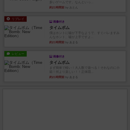
多いゲームです。なんといっ...
約21時間前
by おとん
リプレイ
画像付き
タイムボム
僕はホントに嘘が下手なようで、すぐバレますみ
んなホント、嘘が上手ですよ...
約21時間前
by あまる
レビュー
画像付き
タイムボム
まず簡単で軽い！大人数で遊べる！それなのに小
箱！何より楽しい！！正体隠...
約21時間前
by あまる