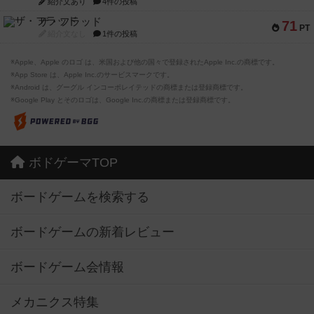
紹介文あり
4件の投稿
ザ・フラッド
71
PT
紹介文なし
1件の投稿
※Apple、Apple のロゴ は、米国および他の国々で登録されたApple Inc.の商標です。
※App Store は、Apple Inc.のサービスマークです。
※Android は、グーグル インコーポレイテッドの商標または登録商標です。
※Google Play とそのロゴは、Google Inc.の商標または登録商標です。
ボドゲーマTOP
ボードゲームを検索する
ボードゲームの新着レビュー
ボードゲーム会情報
メカニクス特集