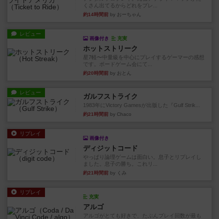
くさん出てるからどれをプレ...
約14時間前
by おーちゃん
レビュー
画像付き
充実
ホットストリーク
星7軽〜中量級を中心にプレイするゲーマーの感想
です。ボードゲーム会にて...
約20時間前
by おとん
レビュー
ガルフストライク
1983年にVictory Gamesが出版した『Gulf Strik...
約21時間前
by Chaco
リプレイ
画像付き
ディジットコード
やっぱり論理ゲームは面白い。息子とリプレイし
ました。息子の勝ち。これリ...
約21時間前
by くみ
リプレイ
充実
アルゴ
アルゴがとても好きで、たぶんプレイ回数が最も