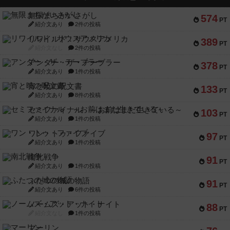
無限まちがいさがし
574
PT
紹介文あり
2件の投稿
リワイルド：サウスアメリカ
389
PT
紹介文なし
2件の投稿
アンダー・ザ・テーブラー
378
PT
紹介文あり
1件の投稿
宵と暁の呪文書
133
PT
紹介文あり
8件の投稿
セミファイナル ～お前はまだ生きている～
103
PT
紹介文あり
1件の投稿
ワン・トゥ・ファイブ
97
PT
紹介文あり
1件の投稿
南北戦争
91
PT
紹介文あり
1件の投稿
ふたつの城の物語
91
PT
紹介文あり
6件の投稿
ノームズ・アット・ナイト
88
PT
紹介文なし
1件の投稿
マーリン