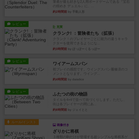
筆者が最も好きな2人用ボードゲームである『宝石
の煌めき デュエル』に、...
約2時間前
by 手動人形
レビュー
充実
クランク! ：冒険者たち（拡張）
クランク！のプレイヤーごとに能力の違うキャラ
クターを使用できるようにな...
約3時間前
by ぽっぽーくるっぽー
レビュー
ワイアームスパン
初プレイの感想です。ウイングスパン履修済のコ
メントとなります。ウイング...
約4時間前
by daisdice
レビュー
ふたつの街の物語
タイルを4×4で並べて街づくりします。ただし、
街は各プレイヤーの間にあ...
約8時間前
by ジェイとと
ルール/インスト
画像付き
ざりかに将棋
３種類の駒だけが登場する超シンプルな将棋系ゲ