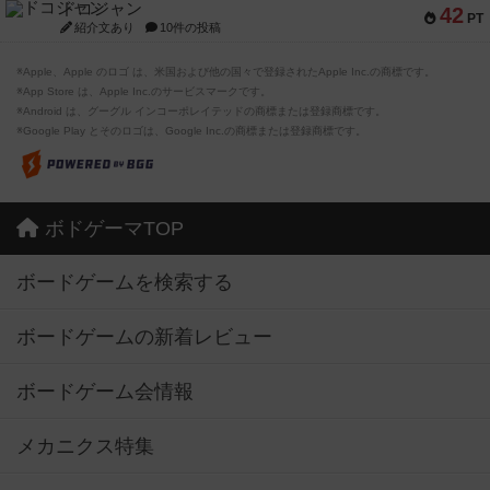
ドコジャン
42
PT
紹介文あり
10件の投稿
※Apple、Apple のロゴ は、米国および他の国々で登録されたApple Inc.の商標です。
※App Store は、Apple Inc.のサービスマークです。
※Android は、グーグル インコーポレイテッドの商標または登録商標です。
※Google Play とそのロゴは、Google Inc.の商標または登録商標です。
ボドゲーマTOP
ボードゲームを検索する
ボードゲームの新着レビュー
ボードゲーム会情報
メカニクス特集