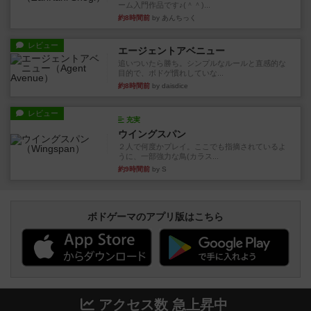
ーム入門作品です♪(＾＾)...
約8時間前
by あんちっく
レビュー
エージェントアベニュー
追いついたら勝ち。シンプルなルールと直感的な
目的で、ボドゲ慣れしていな...
約8時間前
by daisdice
レビュー
充実
ウイングスパン
２人で何度かプレイ。ここでも指摘されているよ
うに、一部強力な鳥(カラス...
約9時間前
by S
ボドゲーマのアプリ版はこちら
アクセス数 急上昇中