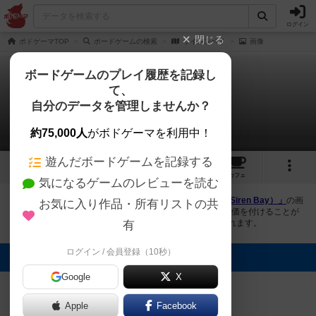
ログイン
閉じる
ボドゲーマTOP
ボードゲームの検索
サイレンベイ
画像
ボードゲームのプレイ履歴を記録し
て、
サイレンベイ
自分のデータを管理しませんか？
2件の画像
約75,000人
がボドゲーマを利用中！
遊んだボードゲームを記録する
2
5
11
トップ
画像
動画
レビュー
カフェ
気になるゲームのレビューを読む
ボドゲーマにログインすると、
「サイレンベイ（Tracks: Siren Bay）」
の画
お気に入り作品・所有リストの共
像をアップロード出来たり、他のユーザーの投稿画像に評価を付けることが
できます。また、トップ6の画像は様々なページで表示されます。
有
ログイン / 会員登録（10秒）
トップに表示される画像
Google
オグランド
X
（Oguland）
まつなが
Apple
Facebook