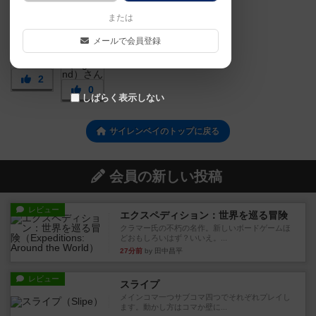
または
メールで会員登録
2
0
しばらく表示しない
サイレンベイのトップに戻る
会員の新しい投稿
レビュー
エクスペディション：世界を巡る冒険
クラマー氏の不朽の名作。新しいボードゲームほ
どおもしろいはず？いいえ。...
27分前
by 田中昌平
レビュー
スライプ
メインコマ一つサブコマ四つでそれぞれプレイし
ます。動かし方はコマか壁に...