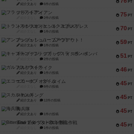
76
PT
紹介文あり
6件の投稿
フラットアイアン
75
PT
紹介文なし
2件の投稿
トランスオリエント・エクスプレス
70
PT
紹介文なし
1件の投稿
アンブッシュ！：ムーブアウト！
59
PT
紹介文あり
1件の投稿
キャプテン・フリップ：イスラ・ボンバ
51
PT
紹介文なし
2件の投稿
ガルフストライク
46
PT
紹介文あり
1件の投稿
エコーズ・オブ・タイム
45
PT
紹介文なし
8件の投稿
スカルキング
45
PT
紹介文あり
12件の投稿
海兵隊
45
PT
紹介文あり
1件の投稿
Bitter End ブタペスト救出作戦
45
PT
紹介文なし
1件の投稿