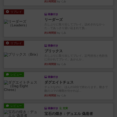
約1時間前
by くみ
リプレイ
画像付き
リーダーズ
久しぶりに取り出してプレイ。詰めきれなかっ
た…であっさり追い込まれて負...
約1時間前
by くみ
リプレイ
画像付き
ブリックス
久しぶりに取り出してプレイ。記号担当と色担当
に分かれてプレイ。あかんか...
約1時間前
by くみ
レビュー
画像付き
ダグエイトチェス
チェスなのに、ほんの10分で終わります。動きで
敵のコマの種類が分かれば...
約1時間前
by くみ
レビュー
画像付き
充実
宝石の煌き：デュエル 偽造者