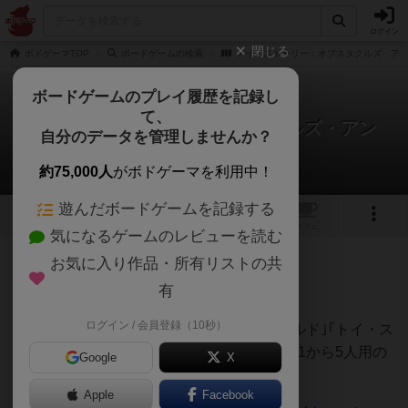
ログイン
閉じる
ボドゲーマTOP
ボードゲームの検索
トイ・ストーリー：オブスタクルズ・アン
ボードゲームのプレイ履歴を記録し
て、
トイ・ストーリー：オブスタクルズ・アン
自分のデータを管理しませんか？
ド・アドベンチャーズ
しっぽ？さんのレビュー
約75,000人
がボドゲーマを利用中！
遊んだボードゲームを記録する
3
1
トップ
画像
動画
レビュー
カフェ
気になるゲームのレビューを読む
お気に入り作品・所有リストの共
150名
1名
0
9ヶ月前
有
ログイン / 会員登録（10秒）
トイストーリー１～4、短編｢謎の恐竜ワールド｣｢トイ・ス
トーリー・オブ・テラー｣全６話を再現した1から5人用の
Google
X
デッキ構築型の協力ゲーム。
Apple
Facebook