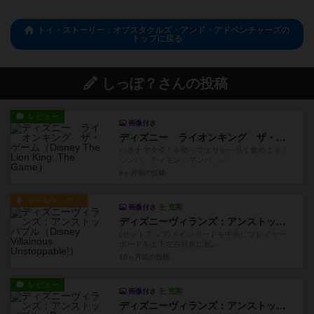
トイ・ストーリー：オブスタクルズ・アンド・アドベンチャーズの
トップに戻る
しっぽ？さんの投稿
レビュー
画像付き
ディズニー ライオンキング ザ・ゲーム
ハクナマタタ！を歌ってエサを一早く集めよう！
シンバ、ティモン、プンバ、...
9ヶ月前
の投稿
ルール/インスト
画像付き
充実
ディズニーヴィランズ：アンストッパブル
(セットアップ)メインボードを中央にプレイヤー
ボードを上下左右対称に配...
10ヶ月前
の投稿
レビュー
画像付き
充実
ディズニーヴィランズ：アンストッパブル