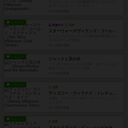
ディズニーヴィランズの新作❔出てくるヴィラン
はマレフィセント、アースラ...
10ヶ月前
の投稿
レビュー
画像付き
充実
スターウォーズヴィランズ：コールド・タクティクス
ヴィランズのスターウォーズ版の拡張第3段:ヴィ
ラン(スローン大提督と...
10ヶ月前
の投稿
レビュー
ジャックと豆の木
「ミッキーのジャックと豆の木」をゲームにした
協力ゲーム。ルーレットを使...
10ヶ月前
の投稿
レビュー
充実
ディズニー・ヴィラナス：トレチュラス・タイヅ
今回は「ﾊﾟｲﾚｰﾂ･ｵﾌﾞ･ｶﾘﾋﾞｱﾝ(デッドマンチェス
ト)」のデ...
10ヶ月前
の投稿
レビュー
充実
ドナルドダック・イン・ハッピーキャンパー