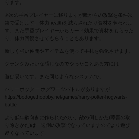
ります。
✳️次の手番プレイヤーに移りますが敵からの攻撃を条件次
第で受けます。体力healthを減らされたり資材を奪われま
す。また手番プレイヤーからカード効果で資材をもらった
り、体力回復させてもらうこともあります。
新しく強い仲間やアイテムを使って手札を強化させます。
クランクみたいな感じなのでやったことある方には
遊び易いです。また同じようなシステムで、
ハリーポッター:ホグワーツバトルがありますが
https://bodoge.hoobby.net/games/harry-potter-hogwarts-
battle
より低年齢向きに作られたのか、敵の倒しかた(障害の取
り除きかた)は一辺倒の攻撃でなっていますのでより遊び
易くなっています。