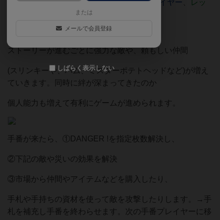
使用可能なTOY は
ウッディ、
バズ・ライトイヤー
、
レッ
または
クス、
ボー・ピープ
、ジェシー
の5人。
メールで会員登録
ストーリーが進むごとに強力な敵や、頼もしい仲間
しばらく表示しない
(スリンキーや、ハム、ミスターポテトヘッドなど)が増え
ていきます。同時に絆が深まってきたのか
個人能力も増えて有利にゲームが進められます。
手番が来たら、①DANGER !を指定枚数解決し、
②下記の敵や災いの効果を解決
③市場から仲間やアイテムなどを購入したり、
手札や手持ちの資材を使って敵を攻撃したりします。→手
札を補充し手番を終わらせます。次の手番プレイヤーに移