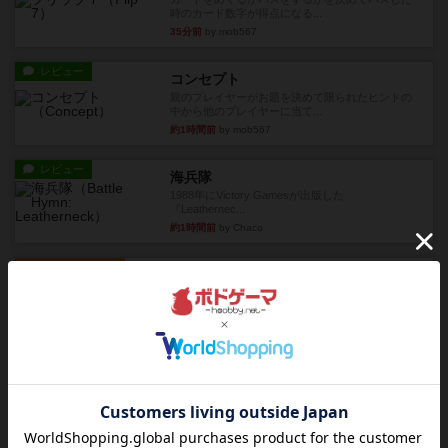
時のカード数字が得点になる...
35分前
by mob567
レビュー
コンセプト
親のプレイヤーがお題を決めて限られたヒントの
中から他のプレイヤーに当て...
約1時間前
by mob567
レビュー
海兵隊
1988年にVictory Gamesが出版した
『Leathernec...
約1時間前
by Chaco
ルール/インスト
画像付き
充実
パーミッド
おばあちゃんは猫が大好きです!しかし、あまりに
も多くの猫を飼っているた...
約1時間前
by jurong
レビュー
画像付き
オラパ・マイン
お気に入りのplayte製です。オラパスペースから