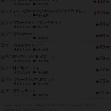
122
PT
紹介文あり
4件の投稿
ジャンヌ・ダルク-オルレアン ドロー＆ライト
118
PT
紹介文なし
5件の投稿
ファースト・イン・フライト
94
PT
紹介文あり
3件の投稿
ダイススローン
88
PT
紹介文なし
1件の投稿
ガルフストライク
80
PT
紹介文あり
1件の投稿
モズビ－ズ・レイダ－ズ
79
PT
紹介文あり
1件の投稿
リー対グラント
77
PT
紹介文あり
1件の投稿
ブレーキング・アウェイ
75
PT
紹介文あり
4件の投稿
ザ・フラッド
71
PT
紹介文なし
1件の投稿
※Apple、Apple のロゴ は、米国および他の国々で登録されたApple Inc.の商標です。
※App Store は、Apple Inc.のサービスマークです。