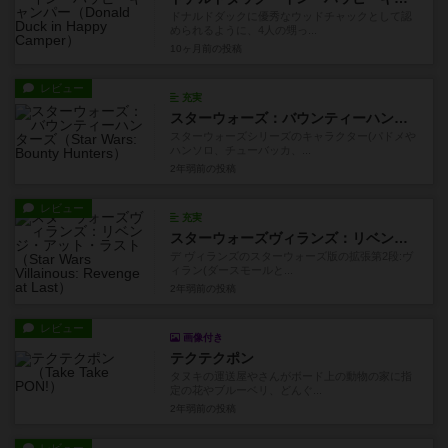
ドナルドダックに優秀なウッドチャックとして認
められるように、4人の甥っ...
10ヶ月前
の投稿
レビュー
充実
スターウォーズ：バウンティーハンターズ
スターウォーズシリーズのキャラクター(パドメや
ハンソロ、チューバッカ、...
2年弱前
の投稿
レビュー
充実
スターウォーズヴィランズ：リベンジ・アット・ラスト
デ ヴィランズのスターウォーズ版の拡張第2段:ヴ
ィラン(ダースモールと...
2年弱前
の投稿
レビュー
画像付き
テクテクポン
タヌキの運送屋やさんがボード上の動物の家に指
定の花やブルーベリ、どんぐ...
2年弱前
の投稿