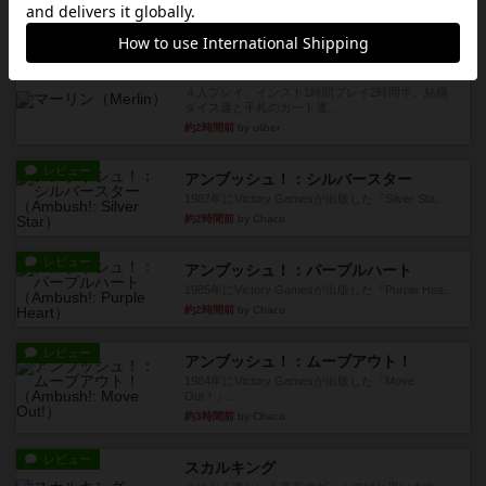
やり、気に入りました...
約2時間前
by くみ
レビュー
マーリン
４人プレイ。インスト1時間プレイ2時間半。結構
ダイス運と手札のカード運...
約2時間前
by oliber
レビュー
アンブッシュ！：シルバースター
1987年にVictory Gamesが出版した『Silver Sta...
約2時間前
by Chaco
レビュー
アンブッシュ！：パープルハート
1985年にVictory Gamesが出版した『Purple Hea...
約2時間前
by Chaco
レビュー
アンブッシュ！：ムーブアウト！
1984年にVictory Gamesが出版した『Move
Out！』...
約3時間前
by Chaco
レビュー
スカルキング