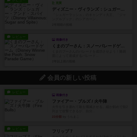
レビュー
充実
ディズニー・ヴィランズ：シュガー・アンド・スパイツ
「シュガーラッシュ」のキャンディ大王、「ジャ
ングルブック」のシアカーン...
2年弱前
の投稿
レビュー
画像付き
くまのプーさん：スノーパレードゲーム
くまのプーさんのパレードを成功させよう！難易
度によって達成するパレード...
2年以上前
の投稿
会員の新しい投稿
レビュー
画像付き
ファイアー・ブルズ / 火牛陣
火牛を引き連れて敵を殲滅させる。縦か斜めで前2
列まで攻撃できるが、自分...
23分前
by うらまこ
レビュー
フリップ７
カードをめくるかパスをするかを決めてパスした