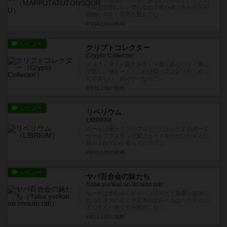
イラスト可愛い！！ルールもわかりやすい！！ル
ールが適度にシンプルなので初心者でもルールが
理解しやすく何回も遊んでし...
4年以上前
の投稿
レビュー
クリプトコレクター
Crypto Collector
イラストアドが高すぎる！！見て楽しい！！遊ん
で楽しい神ゲー！！これは買ってよかった…めっ
ちゃ楽しい…競りゲーなので...
4年以上前
の投稿
レビュー
リベリウム
LIBRIUM
ルールは至ってシンプル！！ハラハラするボード
ゲームプラスチック製のカードをただひたすらに
積み上げていく至ってシンプ...
4年以上前
の投稿
レビュー
ヤバ百合会の妹たち
Yaba yurikai no imouto tati
ルールはめちゃくちゃシンプル！！要素を追加し
たハゲタカのえじき基本的なルールはハゲタカの
えじきと一緒ですが選択した...
4年以上前
の投稿