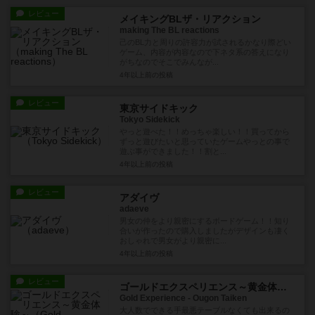
レビュー
メイキングBLザ・リアクション
making The BL reactions
己のBL力と周りの許容力が試されるかなり際どい
ゲーム、内容が内容なので下ネタ系の答えになり
がちなのでそこでみんなが...
4年以上前
の投稿
レビュー
東京サイドキック
Tokyo Sidekick
やっと遊べた！！めっちゃ楽しい！！買ってから
ずっと遊びたいと思っていたゲームやっとの事で
遊ぶ事ができました！！割と...
4年以上前
の投稿
レビュー
アダイヴ
adaeve
男女の仲をより親密にするボードゲーム！！知り
合いが作ったので購入しましたがデザインも凄く
おしゃれで男女がより親密に...
4年以上前
の投稿
レビュー
ゴールドエクスペリエンス～黄金体験～
Gold Experience - Ougon Taiken
大人数でできる手最悪テーブルなくても出来るの