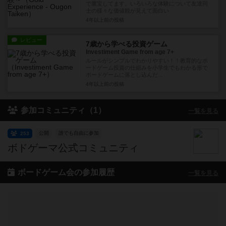
で重宝してます。いろいろな体験について友達同
士の様々な価値観が見えて面白い
4年以上前
の投稿
レビュー
7歳から学べる投資ゲーム
Investiment Game from age 7+
ルールがシンプルでわかりやすい！！教育的なボ
ードゲーム投資の仕組みを小学生でもわかる形で
ボードゲームに落とし込んだ...
4年以上前
の投稿
参加コミュニティ（1）
一覧を見る
公開
誰でも自由に参加
253
ボドゲーマ公式コミュニティ
ボードゲーム会の参加履歴
一覧を見る