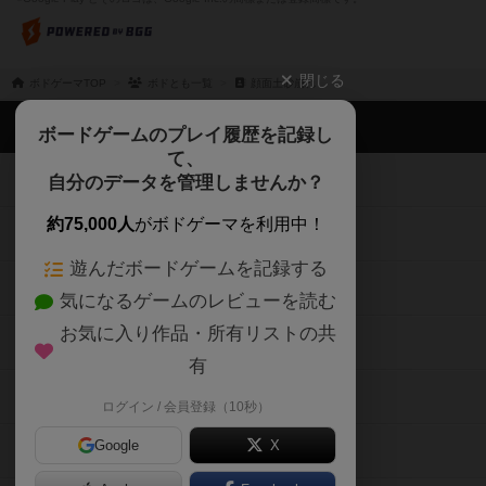
閉じる
ボドゲーマTOP
ボドとも一覧
顔面土砂崩れ
ボドゲーマTOP
ボードゲームのプレイ履歴を記録し
て、
ボードゲームを検索する
自分のデータを管理しませんか？
約75,000人
がボドゲーマを利用中！
ボードゲームの新着レビュー
遊んだボードゲームを記録する
ボードゲーム会情報
気になるゲームのレビューを読む
お気に入り作品・所有リストの共
メカニクス特集
有
掲示板・トピックス
ログイン / 会員登録（10秒）
Google
X
ボドとも・会員一覧