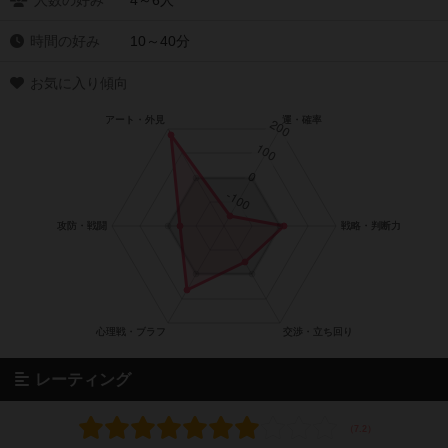
人数の好み
4～6人
時間の好み
10～40分
お気に入り傾向
レーティング