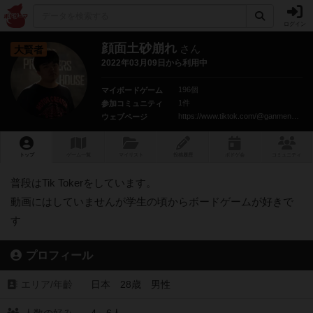
ログイン
顔面土砂崩れ
さん
大賢者
2022年03月09日から利用中
196個
マイボードゲーム
1件
参加コミュニティ
https://www.tiktok.com/@ganmendosyakuzuremain
ウェブページ
トップ
ゲーム一覧
マイリスト
投稿履歴
ボ
ドゲ
会
コミュニティ
普段はTik Tokerをしています。
動画にはしていませんが学生の頃からボードゲームが好きで
す
プロフィール
エリア/年齡
日本 28歳 男性