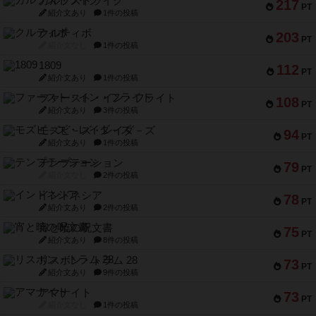
ガルフストライク
217
PT
紹介文あり
1件の投稿
クルティボ
203
PT
紹介文なし
1件の投稿
1809
112
PT
紹介文あり
1件の投稿
ファースト・イン・フライト
108
PT
紹介文あり
3件の投稿
モズビ－ズ・レイダ－ズ
94
PT
紹介文あり
1件の投稿
テンプテーション
79
PT
紹介文なし
2件の投稿
インドネシア
78
PT
紹介文あり
2件の投稿
宵と暁の呪文書
75
PT
紹介文あり
8件の投稿
リスボン・トラム 28
73
PT
紹介文あり
9件の投稿
アマナイト
73
PT
紹介文なし
1件の投稿