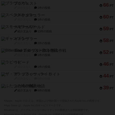
ブラヴェスト
66
PT
紹介文なし
1件の投稿
スペクタキュラー
60
PT
紹介文なし
1件の投稿
スモールワールド
59
PT
紹介文あり
13件の投稿
ギャンブラー
58
PT
紹介文なし
2件の投稿
Bitter End ブタペスト救出作戦
52
PT
紹介文なし
1件の投稿
ラピード
46
PT
紹介文なし
1件の投稿
ザ・フラッフィー・ライト
44
PT
紹介文なし
0件の投稿
ふたつの城の物語
39
PT
紹介文あり
6件の投稿
※Apple、Apple のロゴ は、米国および他の国々で登録されたApple Inc.の商標です。
※App Store は、Apple Inc.のサービスマークです。
※Android は、グーグル インコーポレイテッドの商標または登録商標です。
※Google Play とそのロゴは、Google Inc.の商標または登録商標です。