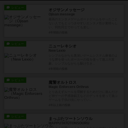
レビュー
オジサンメッセージ
Ojisan messege
最高のエンタメゲームボードゲームをやったこと
ない人でもとっつきやすいエンタメ性が素晴らし
い、同性同士でやっても楽し...
4年弱前
の投稿
レビュー
ニューレキシオ
New Lexio
シンプルながらも奥深いゲームシステム麻雀のよ
うな牌を使ったポーカーの役を使って遊ぶ大富
豪。シンプルながらも駆け引き...
4年弱前
の投稿
レビュー
魔警オルトロス
Magic Enforcers Orthrus
とりあえずルールを理解するためだけに遊んだけ
ど神ゲーの予感遊戯王などのデッキを使って遊ぶ
ゲームを子供の頃にやってい...
4年以上前
の投稿
レビュー
まっぷたツートンソウル
MAPPUTATŪTONSOURU