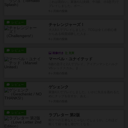
これは面白い。家族4人(夫婦、中3娘、小3息子)で
プレイしました。ボー...
5ヶ月前
の投稿
レビュー
チャレンジャーズ！
大人8人でプレイしました。TCGは全くの初心者
からある程度経験した人ま...
6ヶ月前
の投稿
レビュー
画像付き
充実
マーベル・ユナイテッド
8歳の息子と2人でプレイ。アイアンマンとハルク
VS レッドスカル。ま...
6ヶ月前
の投稿
レビュー
ゲシェンク
家族4人でプレイしました。いかに失点を逃れるた
めにチップを出すか、あえ...
7ヶ月前
の投稿
レビュー
ラブレター 第2版
軽ゲーの王者なんじゃないでしょうか。これほど
軽くて繰り返し遊びたくなる...