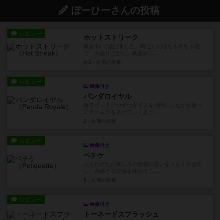
ぼーひーさんの投稿
レビュー
ホットストリーク
家族4人で遊びました。噂通りのはちゃめちゃ感
で、大盛り上がり。真面目に...
約2ヶ月前
の投稿
レビュー
画像付き
パンダロイヤル
毎ラウンド一つずつダイスを仲間にしながら徐々
にチーム力を上げていくよう...
2ヶ月前
の投稿
レビュー
画像付き
ペチケ
人それぞれの美しさの定義の違いをうまく引き出
し、共感する快感を味わうこ...
5ヶ月前
の投稿
レビュー
画像付き
トーネードスプラッシュ