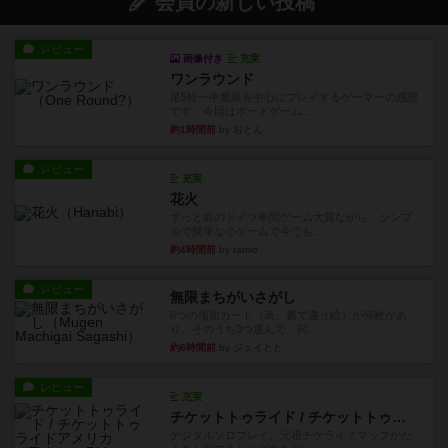
会員の新しい投稿
レビュー
画像付き
充実
ワンラウンド
星5軽〜中量級を中心にプレイするゲーマーの感想
です。今回はボードゲーム...
約1時間前
by おとん
レビュー
充実
花火
ずっと前のドイツ年間ゲーム大賞ながら、シンプ
ルで簡単な小ゲームで今でも...
約4時間前
by tamio
レビュー
無限まちがいさがし
6つの場面カード（表、裏で違う絵）が何枚かあ
り、そのうち3つ選んで、同...
約6時間前
by ジェイとと
レビュー
充実
チケットトゥライド / チケットトゥライドアメリカ
デジタルソロプレイ。元祖チケライ？マップがた