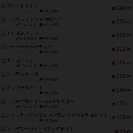
コレクト！
240
PT
紹介文なし
1件の投稿
トリオンフ ア マレンゴ
236
PT
紹介文あり
1件の投稿
エレメンツ
232
PT
紹介文あり
4件の投稿
バー！パーティー
212
PT
紹介文なし
1件の投稿
ギョッと
154
PT
紹介文あり
1件の投稿
クルティボ
152
PT
紹介文なし
1件の投稿
ブラヴェスト
140
PT
紹介文なし
1件の投稿
ドブル：ポケットモンスター
122
PT
紹介文あり
4件の投稿
ジャンヌ・ダルク-オルレアン ドロー＆ライト
118
PT
紹介文なし
5件の投稿
ファースト・イン・フライト
94
PT