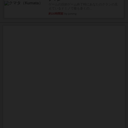
ゲームの目的ゲーム終了時にあなたのクランの見
えているドミノで最も多くの...
約16時間前
by jurong