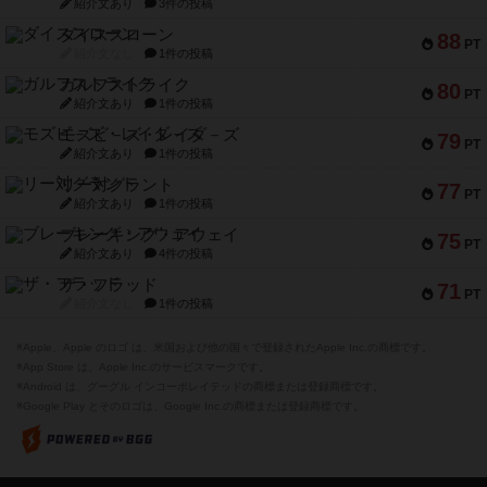
紹介文あり
3件の投稿
ダイススローン
88
PT
紹介文なし
1件の投稿
ガルフストライク
80
PT
紹介文あり
1件の投稿
モズビ－ズ・レイダ－ズ
79
PT
紹介文あり
1件の投稿
リー対グラント
77
PT
紹介文あり
1件の投稿
ブレーキング・アウェイ
75
PT
紹介文あり
4件の投稿
ザ・フラッド
71
PT
紹介文なし
1件の投稿
※Apple、Apple のロゴ は、米国および他の国々で登録されたApple Inc.の商標です。
※App Store は、Apple Inc.のサービスマークです。
※Android は、グーグル インコーポレイテッドの商標または登録商標です。
※Google Play とそのロゴは、Google Inc.の商標または登録商標です。