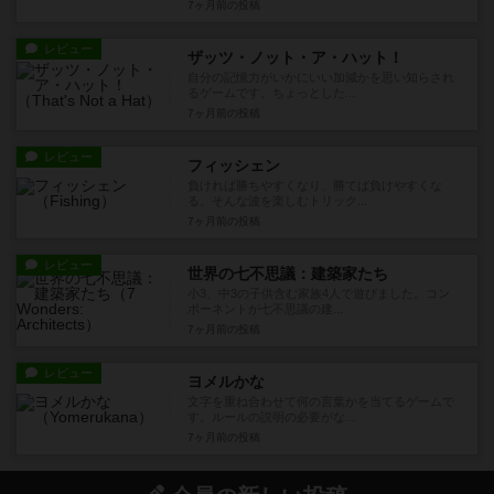
7ヶ月前
の投稿
レビュー
ザッツ・ノット・ア・ハット！
自分の記憶力がいかにいい加減かを思い知らされ
るゲームです。ちょっとした...
7ヶ月前
の投稿
レビュー
フィッシェン
負ければ勝ちやすくなり、勝てば負けやすくな
る、そんな波を楽しむトリック...
7ヶ月前
の投稿
レビュー
世界の七不思議：建築家たち
小3、中3の子供含む家族4人で遊びました。コン
ポーネントが七不思議の建...
7ヶ月前
の投稿
レビュー
ヨメルかな
文字を重ね合わせて何の言葉かを当てるゲームで
す。ルールの説明の必要がな...
7ヶ月前
の投稿