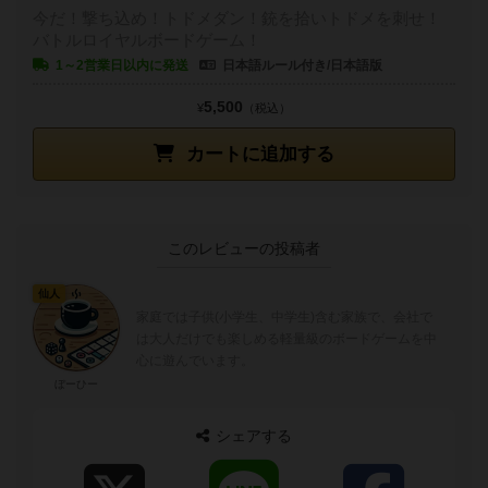
今だ！撃ち込め！トドメダン！銃を拾いトドメを刺せ！
バトルロイヤルボードゲーム！
1～2営業日以内に発送
日本語ルール付き/日本語版
5,500
¥
（税込）
カートに追加する
このレビューの投稿者
仙人
家庭では子供(小学生、中学生)含む家族で、会社で
は大人だけでも楽しめる軽量級のボードゲームを中
心に遊んでいます。
ぼーひー
シェアする