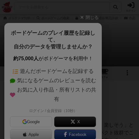
ログイン
閉じる
ボドゲーマTOP
ボードゲームの検索
トドメダンの通販/商品詳細
作品デ
ボードゲームのプレイ履歴を記録し
て、
トドメダン
自分のデータを管理しませんか？
ぼーひーさんのレビュー
約75,000人
がボドゲーマを利用中！
遊んだボードゲームを記録する
7
5
6
8
トップ
画像
動画
レビュー
カフェ
気になるゲームのレビューを読む
お気に入り作品・所有リストの共
428名
3名
0
10ヶ月前
有
ログイン / 会員登録（10秒）
8歳の息子と2人プレイ。
Google
X
まずアートワークが息子好みで「おー凄い、楽しそう」と
いう食いつき。大きなトドメダイスもインパクト抜群でこ
Apple
Facebook