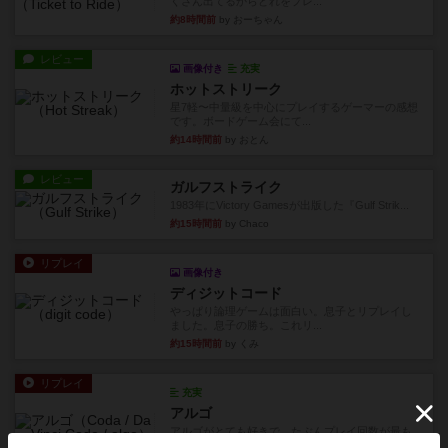
くさん出てるからどれをプレ...
約8時間前
by おーちゃん
レビュー
画像付き
充実
ホットストリーク
星7軽〜中量級を中心にプレイするゲーマーの感想
です。ボードゲーム会にて...
約14時間前
by おとん
レビュー
ガルフストライク
1983年にVictory Gamesが出版した『Gulf Strik...
約15時間前
by Chaco
リプレイ
画像付き
ディジットコード
やっぱり論理ゲームは面白い。息子とリプレイし
ました。息子の勝ち。これリ...
約15時間前
by くみ
リプレイ
充実
アルゴ
アルゴがとても好きで、たぶんプレイ回数が最も
多いゲームです。なんといっ...