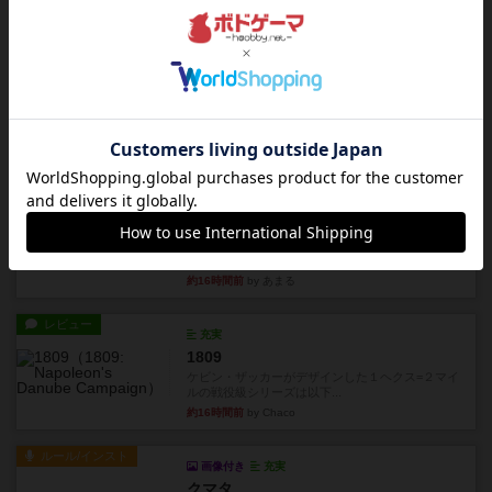
約15時間前
by おとん
リプレイ
画像付き
タイムボム
僕はホントに嘘が下手なようで、すぐバレますみ
んなホント、嘘が上手ですよ...
約16時間前
by あまる
レビュー
画像付き
タイムボム
まず簡単で軽い！大人数で遊べる！それなのに小
箱！何より楽しい！！正体隠...
約16時間前
by あまる
レビュー
充実
1809
ケビン・ザッカーがデザインした１ヘクス=２マイ
ルの戦役級シリーズは以下...
約16時間前
by Chaco
ルール/インスト
画像付き
充実
クマタ