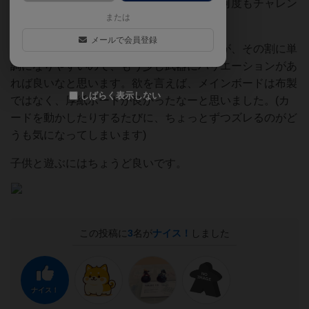
れでトドメをさしたくて仕方ない様子で、何度もチャレン
または
ジしてました。
メールで会員登録
コンポーネントはどれも丁寧で良いのですが、その割に単
調になりやすいので、もう少し武器にバリエーションがあ
れば良いなと思います。欲を言えば、メインボードは布製
しばらく表示しない
ではなく、厚紙ボードが良かったなーと思いました。(カ
ードを動かしたりするたびに、ちょっとずつズレるのがど
うも気になってしまいます)
子供と遊ぶにはちょうど良いです。
この投稿に
3
名が
ナイス！
しました
ナイス！