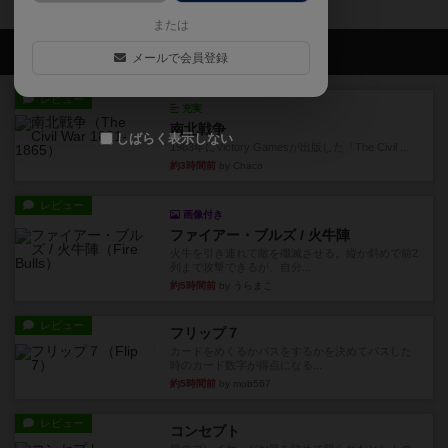
または
会員の新しい投稿
メールで会員登録
レビュー
充実
南北戦争
しばらく表示しない
1983年にVictory Gamesが出版した『The Civil ...
約3時間前
by Chaco
レビュー
画像付き
ファイアー・ブルズ / 火牛陣
火牛を引き連れて敵を殲滅させる。縦か斜めで前2
列まで攻撃できるが、自分...
約5時間前
by うらまこ
レビュー
フリップ７
カードをめくるかパスをするかを決めてパスした
時のカード数字が得点になる...
約5時間前
by mob567
レビュー
コンセプト