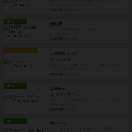
親のプレイヤーがお題を決めて限られたヒントの
中から他のプレイヤーに当て...
約6時間前
by mob567
レビュー
海兵隊
1988年にVictory Gamesが出版した
『Leathernec...
約6時間前
by Chaco
ルール/インスト
画像付き
充実
パーミッド
おばあちゃんは猫が大好きです!しかし、あまりに
も多くの猫を飼っているた...
約6時間前
by jurong
レビュー
画像付き
オラパ・マイン
お気に入りのplayte製です。オラパスペースから
やり、気に入りました...
約6時間前
by くみ
レビュー
マーリン
４人プレイ。インスト1時間プレイ2時間半。結構