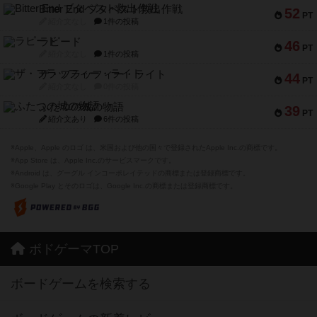
Bitter End ブタペスト救出作戦
52
PT
紹介文なし
1件の投稿
ラピード
46
PT
紹介文なし
1件の投稿
ザ・フラッフィー・ライト
44
PT
紹介文なし
0件の投稿
ふたつの城の物語
39
PT
紹介文あり
6件の投稿
※Apple、Apple のロゴ は、米国および他の国々で登録されたApple Inc.の商標です。
※App Store は、Apple Inc.のサービスマークです。
※Android は、グーグル インコーポレイテッドの商標または登録商標です。
※Google Play とそのロゴは、Google Inc.の商標または登録商標です。
ボドゲーマTOP
ボードゲームを検索する