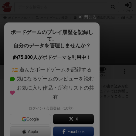
ログイン
閉じる
ボドゲーマTOP
ボードゲームの検索
トドメダンの通販/商品詳細
作品デ
ボードゲームのプレイ履歴を記録し
て、
トドメダン
自分のデータを管理しませんか？
0件の掲示板
約75,000人
がボドゲーマを利用中！
遊んだボードゲームを記録する
7
5
6
8
トップ
画像
動画
レビュー
カフェ
気になるゲームのレビューを読む
ログインするとトドメダンに関する掲示板の作成やコメントの書き込みが出
お気に入り作品・所有リストの共
来るようになります。ルールの疑問やエラッタ情報、マニュアルでは判断し
辛い曖昧な表記等について会員同士で自由にコミュニケーションをとること
有
が出来ます。
ログイン / 会員登録（10秒）
ログイン/無料会員登録
Google
X
Apple
Facebook
トドメダンのトップに戻る