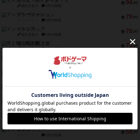
モズビ－ズ・レイダ－ズ
94
PT
紹介文あり
1件の投稿
テンプテーション
79
PT
紹介文なし
2件の投稿
インドネシア
78
PT
紹介文あり
2件の投稿
宵と暁の呪文書
75
PT
紹介文あり
8件の投稿
リスボン・トラム 28
73
PT
紹介文あり
9件の投稿
アマナイト
73
PT
紹介文なし
1件の投稿
ブラヴェスト
66
PT
紹介文なし
1件の投稿
スペクタキュラー
60
PT
紹介文なし
1件の投稿
スモールワールド
59
PT
紹介文あり
13件の投稿
ギャンブラー
58
PT
紹介文なし
2件の投稿