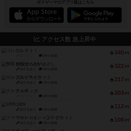
ボドゲーマのアプリ版はこちら
アクセス数 急上昇中
コレクト！
340
PT
紹介文なし
1件の投稿
無限まちがいさがし
322
PT
紹介文あり
2件の投稿
ガルフストライク
217
PT
紹介文あり
1件の投稿
クルティボ
203
PT
紹介文なし
1件の投稿
1809
112
PT
紹介文あり
1件の投稿
ファースト・イン・フライト
108
PT
紹介文あり
3件の投稿