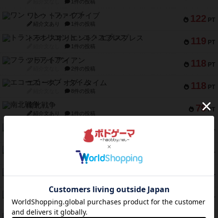
紹介文なし
1件の投稿
ワン・トゥ・ファイブ
122
PT
紹介文あり
1件の投稿
トランスオリエント・エクスプレス
119
PT
紹介文なし
1件の投稿
フラットアイアン
118
PT
紹介文なし
2件の投稿
エコーズ・オブ・タイム
118
PT
紹介文なし
8件の投稿
南北戦争
79
PT
紹介文あり
1件の投稿
キャプテン・フリップ：イスラ・ボンバ
72
PT
紹介文なし
2件の投稿
メメントオンラインタクティクス
70
PT
紹介文あり
4件の投稿
パーミッド
68
PT
紹介文なし
1件の投稿
クリーグ
57
PT
紹介文あり
1件の投稿
セミファイナル ～お前はまだ生きている～