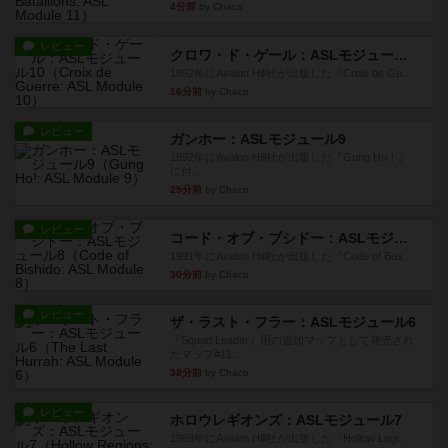
4分前
by Chaco
レビュー
クロワ・ド・ゲール：ASLモジュール10
1992年にAvalon Hill社が出版した『Croix de Gu...
16分前
by Chaco
レビュー
ガンホー：ASLモジュール9
1992年にAvalon Hill社が出版した『Gung Ho！』
に付...
25分前
by Chaco
レビュー
コード・オブ・ブシドー：ASLモジュール8
1991年にAvalon Hill社が出版した『Code of Bus...
30分前
by Chaco
レビュー
ザ・ラスト・フラー：ASLモジュール6
『Squad Leader』用の追加マップとして発売され
たマップ#11...
38分前
by Chaco
レビュー
ホロウレギオンズ：ASLモジュール7
1989年にAvalon Hill社が出版した『Hollow Legi...