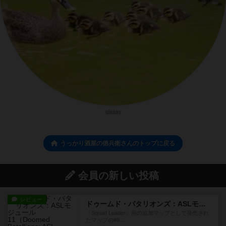
plaaay
うっかり酒屋の徳兵衛さんのトップに戻る
会員の新しい投稿
レビュー
ドゥームド・バタリオンズ：ASLモジュール11
『Squad Leader』用の追加マップとして発売され
たマップの#9...