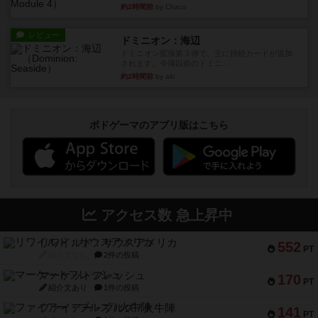
約2時間前
by Chaco
レビュー
ドミニオン：海辺
ドミニオン拡張第３弾で、主に持続カードが追加
されます。今弾以前のドミニ...
約2時間前
by aki
ボドゲーマのアプリ版はこちら
アクセス数 急上昇中
リワイルド：サウスアメリカ
552
PT
紹介文なし
2件の投稿
マーケットフレッシュ
170
PT
紹介文あり
1件の投稿
ファイアー・ブルズ / 火牛陣
141
PT