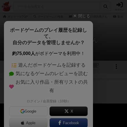
ログイン
閉じる
ボドゲーマTOP
ボードゲームの検索
うっかり酒屋の徳兵衛さん
動画
ボードゲームのプレイ履歴を記録し
て、
うっかり酒屋の徳兵衛さん
自分のデータを管理しませんか？
1件の動画
約75,000人
がボドゲーマを利用中！
遊んだボードゲームを記録する
3
1
7
トップ
画像
動画
レビュー
カフェ
気になるゲームのレビューを読む
お気に入り作品・所有リストの共
作品紹介
7ヶ月前
有
【PV】うっかり酒屋の徳兵衛さん
ログイン / 会員登録（10秒）
Google
X
Apple
Facebook