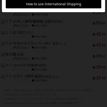
53
PT
紹介文あり
1件の投稿
ふたつの街の物語
52
PT
紹介文あり
18件の投稿
クランク! ：冒険者たち（拡張）
50
PT
紹介文あり
4件の投稿
とうほうの！
42
PT
紹介文なし
1件の投稿
スターマイン・ラミー ポケット
42
PT
紹介文あり
2件の投稿
海兵隊
39
PT
紹介文あり
1件の投稿
スーパーストア3000
39
PT
紹介文なし
1件の投稿
フリップ７：復讐心とともに
37
PT
紹介文なし
2件の投稿
※Apple、Apple のロゴ は、米国および他の国々で登録されたApple Inc.の商標です。
※App Store は、Apple Inc.のサービスマークです。
※Android は、グーグル インコーポレイテッドの商標または登録商標です。
※Google Play とそのロゴは、Google Inc.の商標または登録商標です。