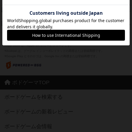
紹介文あり
1件の投稿
スーパーストア3000
39
PT
紹介文なし
1件の投稿
フリップ７：復讐心とともに
37
PT
紹介文なし
2件の投稿
※Apple、Apple のロゴ は、米国および他の国々で登録されたApple Inc.の商標です。
※App Store は、Apple Inc.のサービスマークです。
※Android は、グーグル インコーポレイテッドの商標または登録商標です。
※Google Play とそのロゴは、Google Inc.の商標または登録商標です。
ボドゲーマTOP
ボードゲームを検索する
ボードゲームの新着レビュー
ボードゲーム会情報