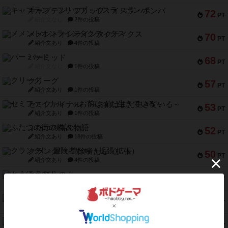
キャプテン・フリップ：イスラ・ボンバ
72
PT
紹介文なし
2件の投稿
メメントオンラインタクティクス
70
PT
紹介文あり
4件の投稿
パーミッド
68
PT
紹介文なし
1件の投稿
クリーグ
57
PT
紹介文あり
1件の投稿
セミファイナル ～お前はまだ生きている～
53
PT
紹介文あり
1件の投稿
ふたつの街の物語
52
PT
紹介文あり
18件の投稿
クランク! ：冒険者たち（拡張）
50
PT
紹介文あり
4件の投稿
とうほうの！
42
PT
紹介文なし
1件の投稿
スターマイン・ラミー ポケット
42
PT
紹介文あり
2件の投稿
海兵隊
39
PT