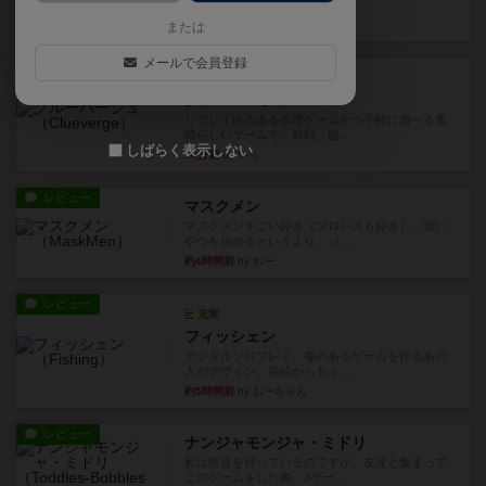
ますが、問題のレベルによっ...
1分前
by いち
または
メールで会員登録
レビュー
充実
クルーバージュ
リプレイ性のある推理ゲームかつ手軽に遊べる素
晴らしいゲームで、対戦、協...
しばらく表示しない
10分前
by いち
レビュー
マスクメン
マスクメンすごい好き（プロレスも好き）。強い
やつを決めるというより、ジ...
約4時間前
by わー
レビュー
充実
フィッシェン
デジタルソロプレイ。毒のあるゲームを作るあの
人がデザイン。箱絵からもう...
約5時間前
by おーちゃん
レビュー
ナンジャモンジャ・ミドリ
私は吃音を持っているのですが、友達と集まって
このゲームをした際、3ゲー...