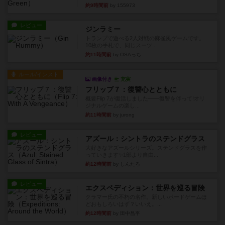
約9時間前
by 155973
レビュー
ジンラミー
トランプで遊べる2人対戦の麻雀風ゲームです。
10枚の手札で、同じスーツ...
約11時間前
by OSAっち
ルール/インスト
画像付き
充実
フリップ７：復讐心とともに
概要Flip 7が復活しました――復讐を伴って!オリ
ジナルゲームの楽し...
約11時間前
by jurong
レビュー
アズール：シントラのステンドグラス
大好きなアズールシリーズ。ステンドグラスを作
っていきます✨1部より自由...
約12時間前
by しんたろ
レビュー
エクスペディション：世界を巡る冒険
クラマー氏の不朽の名作。新しいボードゲームほ
どおもしろいはず？いいえ。...
約12時間前
by 田中昌平