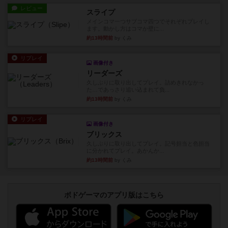
レビュー
スライプ
メインコマ一つサブコマ四つでそれぞれプレイし
ます。動かし方はコマか壁に...
約13時間前
by くみ
リプレイ
画像付き
リーダーズ
久しぶりに取り出してプレイ。詰めきれなかっ
た…であっさり追い込まれて負...
約13時間前
by くみ
リプレイ
画像付き
ブリックス
久しぶりに取り出してプレイ。記号担当と色担当
に分かれてプレイ。あかんか...
約13時間前
by くみ
ボドゲーマのアプリ版はこちら