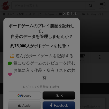
ログイン
閉じる
ボドゲーマTOP
ボードゲームの検索
ワニに乗る？
ルール/インスト
ボードゲームのプレイ履歴を記録し
て、
ワニに乗る？
自分のデータを管理しませんか？
0件のルール/インスト
約75,000人
がボドゲーマを利用中！
遊んだボードゲームを記録する
11
8
93
トップ
画像
動画
レビュー
カフェ
気になるゲームのレビューを読む
お気に入り作品・所有リストの共
ワニに乗る？のトップに戻る
有
ログイン / 会員登録（10秒）
会員の新しい投稿
Google
X
レビュー
クイズすごろく かぶーる
Apple
Facebook
箱絵のデザインは小学校低学年向きの風情があり