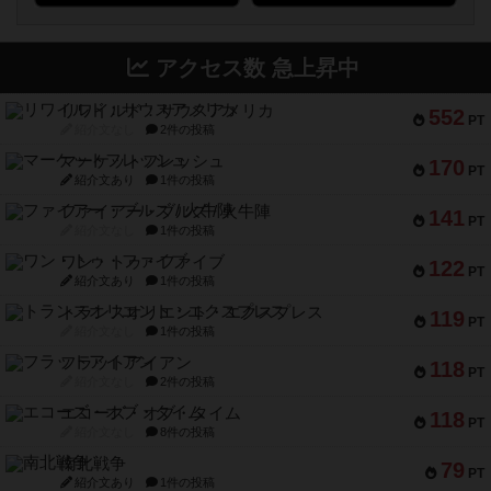
アクセス数 急上昇中
リワイルド：サウスアメリカ
552
PT
紹介文なし
2件の投稿
マーケットフレッシュ
170
PT
紹介文あり
1件の投稿
ファイアー・ブルズ / 火牛陣
141
PT
紹介文なし
1件の投稿
ワン・トゥ・ファイブ
122
PT
紹介文あり
1件の投稿
トランスオリエント・エクスプレス
119
PT
紹介文なし
1件の投稿
フラットアイアン
118
PT
紹介文なし
2件の投稿
エコーズ・オブ・タイム
118
PT
紹介文なし
8件の投稿
南北戦争
79
PT
紹介文あり
1件の投稿