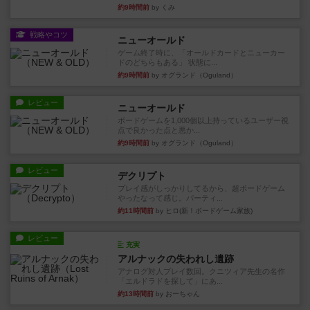
約9時間前
by くみ
戦略やコツ
ニューオールド
ゲーム終了時に、「オールドカードとニューカー
ドのどちらもある」 状態に...
約9時間前
by オグランド（Oguland）
レビュー
ニューオールド
ボードゲームを1,000個以上持っているユーザー視
点で良かった点と悪か...
約9時間前
by オグランド（Oguland）
レビュー
デクリプト
プレイ感がしっかりしてるから、超ボードゲーム
やったなって感じ。パーティ...
約11時間前
by ヒロ(新！ボードゲーム家族)
レビュー
充実
アルナックの失われし遺跡
アナログ対人プレイ数回。クニツィア先生の名作
「エルドラドを探して」にあ...
約13時間前
by おーちゃん