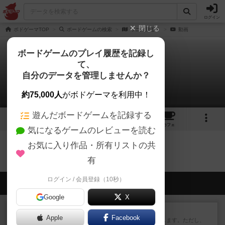
ログイン
閉じる
ボドゲーマTOP
ボードゲームの検索
ワニに乗る？
動画
ボードゲームのプレイ履歴を記録し
て、
ワニに乗る？
自分のデータを管理しませんか？
0件の動画
約75,000人
がボドゲーマを利用中！
遊んだボードゲームを記録する
11
8
92
トップ
画像
動画
レビュー
カフェ
気になるゲームのレビューを読む
お気に入り作品・所有リストの共
ワニに乗る？のトップに戻る
有
ログイン / 会員登録（10秒）
会員の新しい投稿
Google
X
レビュー
ふたつの街の物語
Apple
Facebook
タイルを4×4で並べて街づくりします。ただし、