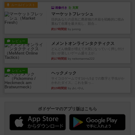
ルール/インスト
画像付き
充実
マーケットフレッシュ
目的あなたの店先に農産物の木箱を戦略的に積み
重ねて在庫を最大化し、競合...
約17時間前
by jurong
レビュー
メメントオンラインタクティクス
どんどん物量が増えて大変になっていく押し付け
合いが楽しいゲーム盛り上が...
約17時間前
by nekomanma222
レビュー
ヘックメック
サイコロゲームです1から5までの数字と芋虫がか
かれたダイス。これを振っ...
約19時間前
by みいやん
ボドゲーマのアプリ版はこちら