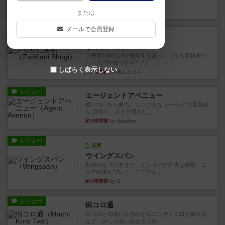
街は各プレイヤーの間にあ...
約2時間前
by ジェイとと
または
メールで会員登録
ルール/インスト
画像付き
ざりかに将棋
３種類の駒だけが登場する超シンプルな将棋系ゲ
ーム入門作品です♪(＾＾)...
しばらく表示しない
約3時間前
by あんちっく
レビュー
エージェントアベニュー
追いついたら勝ち。シンプルな ルールとで直感的
な 目的で、ボドゲ慣れし...
約3時間前
by daisdice
レビュー
充実
ウイングスパン
期待値を上げすぎた、というのが正直な感想。２
人で何度かプレイ。ここでも...
約4時間前
by S
レビュー
街コロ通
街コロとの違いは初めから二つサイコロを振れる
など、少しの違いはあるけれ...