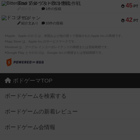
Bitter End ブタペスト救出作戦
45
PT
紹介文なし
1件の投稿
ドコジャン
42
PT
紹介文あり
10件の投稿
※Apple、Apple のロゴ は、米国および他の国々で登録されたApple Inc.の商標です。
※App Store は、Apple Inc.のサービスマークです。
※Android は、グーグル インコーポレイテッドの商標または登録商標です。
※Google Play とそのロゴは、Google Inc.の商標または登録商標です。
ボドゲーマTOP
ボードゲームを検索する
ボードゲームの新着レビュー
ボードゲーム会情報