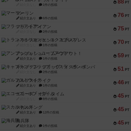
88
PT
紹介文なし
1件の投稿
マーリン
76
PT
紹介文あり
6件の投稿
フラットアイアン
75
PT
紹介文なし
2件の投稿
トランスオリエント・エクスプレス
70
PT
紹介文なし
1件の投稿
アンブッシュ！：ムーブアウト！
59
PT
紹介文あり
1件の投稿
キャプテン・フリップ：イスラ・ボンバ
51
PT
紹介文なし
2件の投稿
ガルフストライク
46
PT
紹介文あり
1件の投稿
エコーズ・オブ・タイム
45
PT
紹介文なし
8件の投稿
スカルキング
45
PT
紹介文あり
12件の投稿
海兵隊
45
PT
紹介文あり
1件の投稿