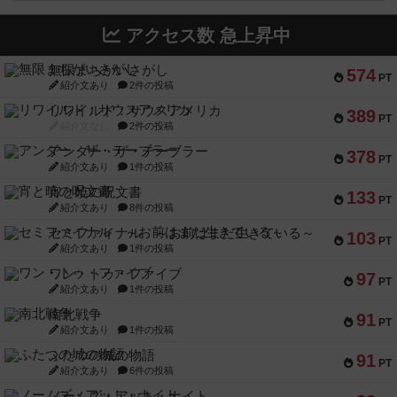
アクセス数 急上昇中
無限まちがいさがし
574
PT
紹介文あり
2件の投稿
リワイルド：サウスアメリカ
389
PT
紹介文なし
2件の投稿
アンダー・ザ・テーブラー
378
PT
紹介文あり
1件の投稿
宵と暁の呪文書
133
PT
紹介文あり
8件の投稿
セミファイナル ～お前はまだ生きている～
103
PT
紹介文あり
1件の投稿
ワン・トゥ・ファイブ
97
PT
紹介文あり
1件の投稿
南北戦争
91
PT
紹介文あり
1件の投稿
ふたつの城の物語
91
PT
紹介文あり
6件の投稿
ノームズ・アット・ナイト