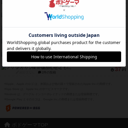
クランク! ：冒険者たち（拡張）
50
PT
紹介文あり
4件の投稿
とうほうの！
42
PT
紹介文なし
1件の投稿
スターマイン・ラミー ポケット
42
PT
紹介文あり
2件の投稿
海兵隊
39
PT
紹介文あり
1件の投稿
スーパーストア3000
39
PT
紹介文なし
1件の投稿
フリップ７：復讐心とともに
37
PT
紹介文なし
2件の投稿
※Apple、Apple のロゴ は、米国および他の国々で登録されたApple Inc.の商標です。
※App Store は、Apple Inc.のサービスマークです。
※Android は、グーグル インコーポレイテッドの商標または登録商標です。
※Google Play とそのロゴは、Google Inc.の商標または登録商標です。
ボドゲーマTOP