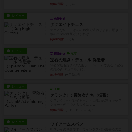
約6時間前
by くみ
レビュー
画像付き
ダグエイトチェス
チェスなのに、ほんの10分で終わります。動きで
敵のコマの種類が分かれば...
約6時間前
by くみ
レビュー
画像付き
充実
宝石の煌き：デュエル 偽造者
筆者が最も好きな2人用ボードゲームである『宝石
の煌めき デュエル』に、...
約7時間前
by 手動人形
レビュー
充実
クランク! ：冒険者たち（拡張）
クランク！のプレイヤーごとに能力の違うキャラ
クターを使用できるようにな...
約8時間前
by ぽっぽーくるっぽー
レビュー
ワイアームスパン
初プレイの感想です。ウイングスパン履修済のコ