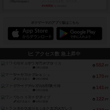
メントとなります。ウイング...
約8時間前
by daisdice
ボドゲーマのアプリ版はこちら
アクセス数 急上昇中
リワイルド：サウスアメリカ
552
PT
紹介文なし
2件の投稿
マーケットフレッシュ
170
PT
紹介文あり
1件の投稿
ファイアー・ブルズ / 火牛陣
141
PT
紹介文なし
1件の投稿
ワン・トゥ・ファイブ
122
PT
紹介文あり
1件の投稿
トランスオリエント・エクスプレス