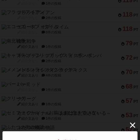
119
PT
紹介文なし
1件の投稿
フラットアイアン
118
PT
紹介文なし
2件の投稿
エコーズ・オブ・タイム
118
PT
紹介文なし
8件の投稿
南北戦争
79
PT
紹介文あり
1件の投稿
キャプテン・フリップ：イスラ・ボンバ
72
PT
紹介文なし
2件の投稿
メメントオンラインタクティクス
70
PT
紹介文あり
4件の投稿
パーミッド
68
PT
紹介文なし
1件の投稿
クリーグ
57
PT
紹介文あり
1件の投稿
セミファイナル ～お前はまだ生きている～
53
PT
紹介文あり
1件の投稿
ふたつの街の物語
52
PT
紹介文あり
18件の投稿