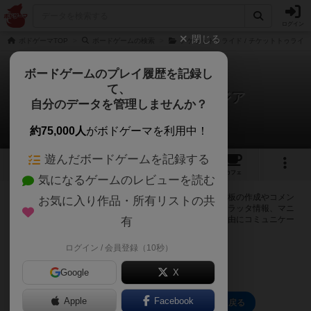
ログイン
閉じる
ボドゲーマTOP
ボードゲームの検索
チケットトゥライド / チケットトゥライ
ボードゲームのプレイ履歴を記録し
て、
チケットトゥライド：アジア
自分のデータを管理しませんか？
0件の掲示板
約75,000人
がボドゲーマを利用中！
遊んだボードゲームを記録する
4
2
11
トップ
画像
動画
レビュー
カフェ
気になるゲームのレビューを読む
ログインするとチケットトゥライド：アジアに関する掲示板の作成やコメン
お気に入り作品・所有リストの共
トの書き込みが出来るようになります。ルールの疑問やエラッタ情報、マニ
ュアルでは判断し辛い曖昧な表記等について会員同士で自由にコミュニケー
有
ションをとることが出来ます。
ログイン / 会員登録（10秒）
ログイン/無料会員登録
Google
X
Apple
Facebook
チケットトゥライド：アジアのトップに戻る