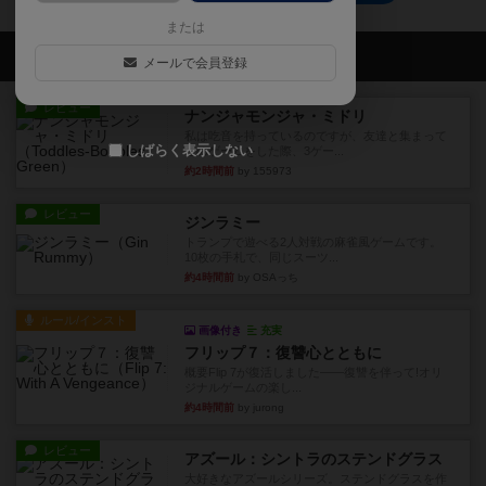
または
会員の新しい投稿
メールで会員登録
レビュー
ナンジャモンジャ・ミドリ
私は吃音を持っているのですが、友達と集まって
しばらく表示しない
このゲームをした際、3ゲー...
約2時間前
by 155973
レビュー
ジンラミー
トランプで遊べる2人対戦の麻雀風ゲームです。
10枚の手札で、同じスーツ...
約4時間前
by OSAっち
ルール/インスト
画像付き
充実
フリップ７：復讐心とともに
概要Flip 7が復活しました――復讐を伴って!オリ
ジナルゲームの楽し...
約4時間前
by jurong
レビュー
アズール：シントラのステンドグラス
大好きなアズールシリーズ。ステンドグラスを作