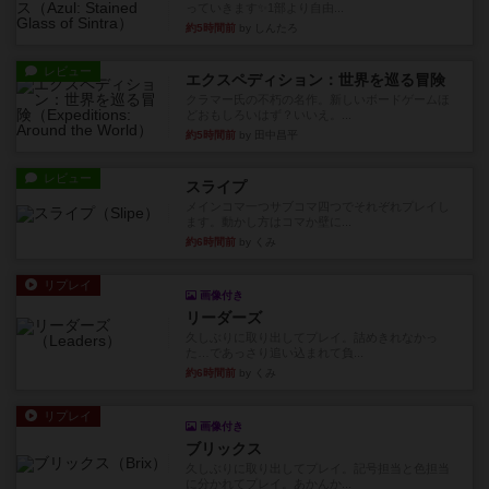
っていきます✨1部より自由...
約5時間前
by しんたろ
レビュー
エクスペディション：世界を巡る冒険
クラマー氏の不朽の名作。新しいボードゲームほ
どおもしろいはず？いいえ。...
約5時間前
by 田中昌平
レビュー
スライプ
メインコマ一つサブコマ四つでそれぞれプレイし
ます。動かし方はコマか壁に...
約6時間前
by くみ
リプレイ
画像付き
リーダーズ
久しぶりに取り出してプレイ。詰めきれなかっ
た…であっさり追い込まれて負...
約6時間前
by くみ
リプレイ
画像付き
ブリックス
久しぶりに取り出してプレイ。記号担当と色担当
に分かれてプレイ。あかんか...