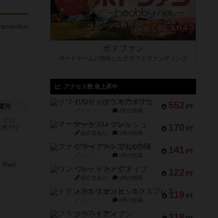
ボドファン
ボードゲームに特化したクラウドファンディング
アクセス数 急上昇中
リワイルド：サウスアメリカ
552
運河
PT
紹介文なし
2件の投稿
いたけ
マーケットフレッシュ
170
専用でワ
PT
紹介文あり
1件の投稿
ファイアー・ブルズ / 火牛陣
141
PT
紹介文なし
1件の投稿
ワン・トゥ・ファイブ
122
PT
紹介文あり
1件の投稿
トランスオリエント・エクスプレス
119
PT
紹介文なし
1件の投稿
フラットアイアン
118