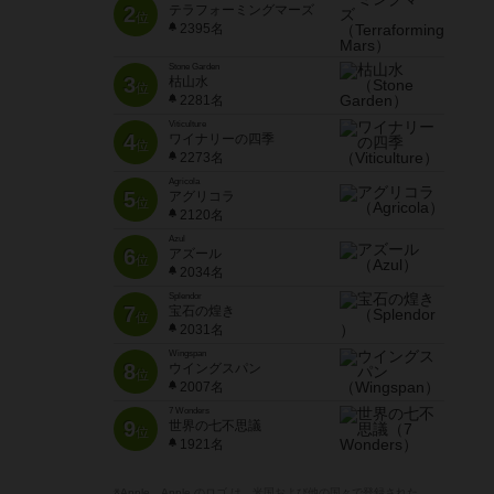
2
テラフォーミングマーズ
位
2395名
Stone Garden
3
枯山水
位
2281名
Viticulture
4
ワイナリーの四季
位
2273名
Agricola
5
アグリコラ
位
2120名
Azul
6
アズール
位
2034名
Splendor
7
宝石の煌き
位
2031名
Wingspan
8
ウイングスパン
位
2007名
7 Wonders
9
世界の七不思議
位
1921名
※Apple、Apple のロゴ は、米国および他の国々で登録された