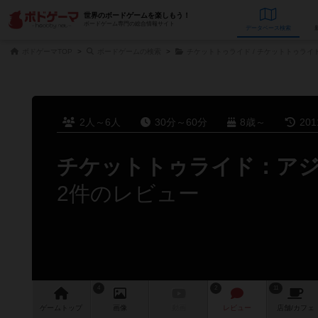
世界のボードゲームを楽しもう！
ボードゲーム専門の総合情報サイト
データベース
検
ボドゲーマTOP
ボードゲームの検索
チケットトゥライド / チケットトゥライ
2人～6人
30分～60分
8歳～
20
チケットトゥライド：ア
2件のレビュー
4
2
11
ゲーム
トップ
画像
動画
レビュー
店舗/
カフェ