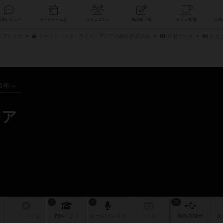
索
新着レビュー
ボードゲーム会
コミュニティ
掲示板一覧
ドアメリカ
チケット・トゥ・ライド：アジアの通販/商品詳細
作品データ
レビ
11年～
ジア
1
1
36
リプレイ
日記
戦略
・コツ
ルール
/インスト
掲示板
拡張/関連
作
次