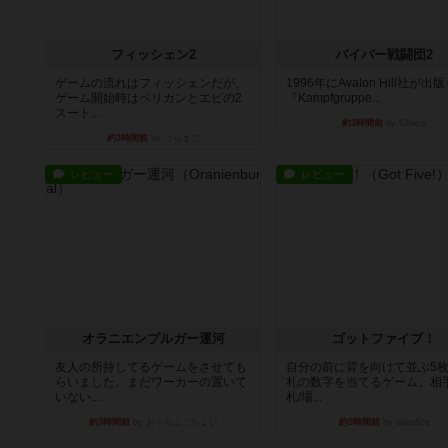
フィッシェン2
パイパー戦闘団2
ゲームの流れはフィッシェンだが、
1996年にAvalon Hill社が出
ゲーム開始時はペリカンとエビの2
『Kampfgruppe...
スート...
約3時間前
by Chaco
約3時間前
by うらまこ
レビュー
レビュー
オラニエンブルガー運河
ゴットファイブ！
友人の所持してるゲームをさせても
自分の前に背を向けて並ぶ5
らいました。まだワーカーの置いて
札の数字を当てるゲーム。相
いない...
札/場...
約3時間前
by おっちょこちょい
約5時間前
by daisdice