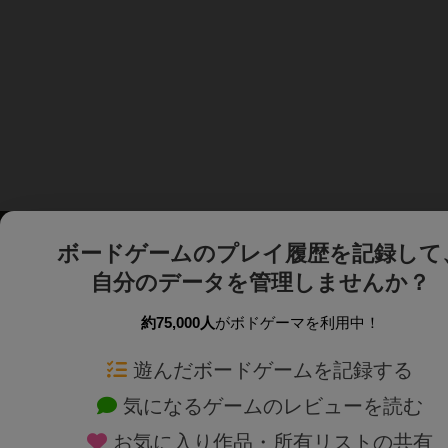
ボードゲームのプレイ履歴を記録して
自分のデータを管理しませんか？
約75,000人
がボドゲーマを利用中！
ボドゲーマTOP
ボードゲーム通販
遊んだボードゲームを記録する
気になるゲームのレビューを読む
ボードゲームを検索する
新作・再入荷情報
お気に入り作品・所有リストの共有
ボードゲームの新着レビュー
定番ボードゲームの通販