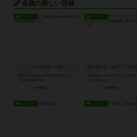
会員の新しい投稿
レビュー
レビュー
ヘッジロウ・ヘル
1987年にAvalon Hill社が出版した
1985年にAvalon Hill社が出
『Hedgerow He...
『Streets of ...
約1時間前
by Chaco
約2時間前
by Chaco
レビュー
レビュー