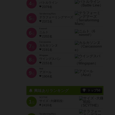
4
バトルライン
位
2379名
Terraforming Mars
5
テラフォーミングマーズ
位
2372名
6 nimmt!
6
ニムト
位
2202名
Carcassonne
7
カルカソンヌ
位
2191名
Wingspan
8
ウイングスパン
位
2151名
Azul
9
アズール
位
1904名
興味ありランキング
トップ50
SCYTHE
1
サイズ -大鎌戦役-
位
2416名
Terraforming Mars