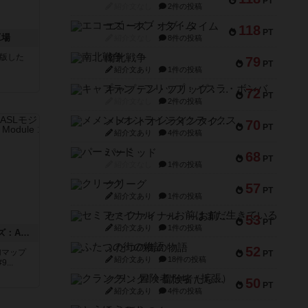
PT
紹介文なし
2件の投稿
エコーズ・オブ・タイム
118
PT
工場
紹介文なし
8件の投稿
が出版した
南北戦争
79
PT
紹介文あり
1件の投稿
キャプテン・フリップ：イスラ・ボンバ
72
PT
紹介文なし
2件の投稿
メメントオンラインタクティクス
70
PT
紹介文あり
4件の投稿
パーミッド
68
PT
紹介文なし
1件の投稿
クリーグ
57
PT
紹介文あり
1件の投稿
セミファイナル ～お前はまだ生きている～
53
PT
紹介文あり
1件の投稿
ドゥームド・バタリオンズ：ASLモジュール11
ふたつの街の物語
52
追加マップ
PT
紹介文あり
18件の投稿
..
クランク! ：冒険者たち（拡張）
50
PT
紹介文あり
4件の投稿