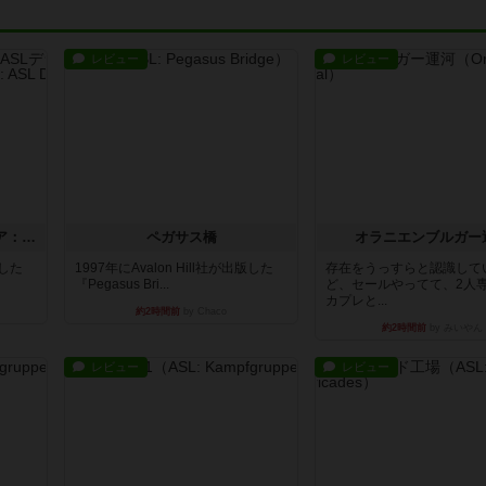
レビュー
レビュー
ストリート・オブ・ファイア：ASLデラックスモジュール1
ペガサス橋
オラニエンブルガー
版した
1997年にAvalon Hill社が出版した
存在をうっすらと認識して
『Pegasus Bri...
ど、セールやってて、2人
カプレと...
約2時間前
by Chaco
約2時間前
by みいやん
レビュー
レビュー