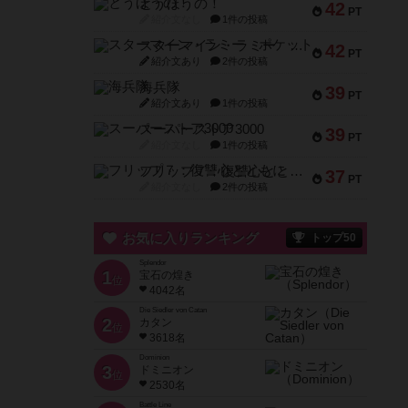
とうほうの！
42
PT
紹介文なし
1件の投稿
スターマイン・ラミー ポケット
42
PT
紹介文あり
2件の投稿
海兵隊
39
PT
紹介文あり
1件の投稿
スーパーストア3000
39
PT
紹介文なし
1件の投稿
フリップ７：復讐心とともに
37
PT
紹介文なし
2件の投稿
お気に入りランキング
トップ50
Splendor
1
宝石の煌き
位
4042名
Die Siedler von Catan
2
カタン
位
3618名
Dominion
3
ドミニオン
位
2530名
Battle Line