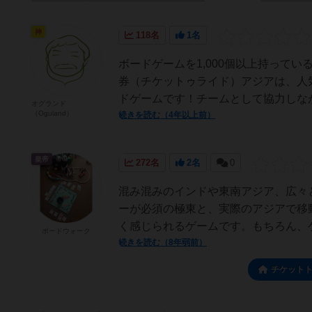
神
118名
1名
ボードゲームを1,000個以上持って
券（チケットゥライド）アジアは、人
ドゲームです！チームとして協力しなが
オグランド
（Oguland）
続きを読む（4年以上前）
皇帝
272名
2名
0
混み混みのインドや東南アジア、広々
ーが必須の極東と、実際のアジアで移
く感じられるゲームです。もちろん、ゲ
ボードウォーク
続きを読む（8年弱前）
チケット