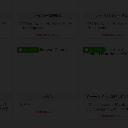
パイパー戦闘団1
レッドバリケ－ド
版した
1993年にAvalon Hill社が出版した
1989年にAvalon Hill社
『Kampfgruppe...
『Red Barrica...
約3時間前
by Chaco
約3時間前
by Chaco
レビュー
レビュー
カタン
枚の手
神ゲー
『Squad Leader』用の
手の手
として発売されたマップの#9.
約5時間前
by アプー
約6時間前
by Chaco