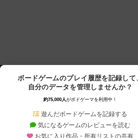
ボードゲームのプレイ履歴を記録して
自分のデータを管理しませんか？
約75,000人
がボドゲーマを利用中！
ボドゲーマTOP
ボードゲーム通販
遊んだボードゲームを記録する
気になるゲームのレビューを読む
ボードゲームを検索する
新作・再入荷情報
お気に入り作品・所有リストの共有
ボードゲームの新着レビュー
定番ボードゲームの通販