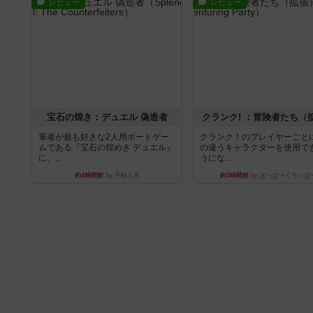
レビュー
レビュー
宝石の煌き：デュエル 偽造者
クランク! ：冒険者たち（
筆者が最も好きな2人用ボードゲー
クランク！のプレイヤーごと
ムである『宝石の煌めき デュエル』
の違うキャラクターを使用で
に、...
うにな...
約4時間前
by 手動人形
約5時間前
by ぽっぽーくるっぽ