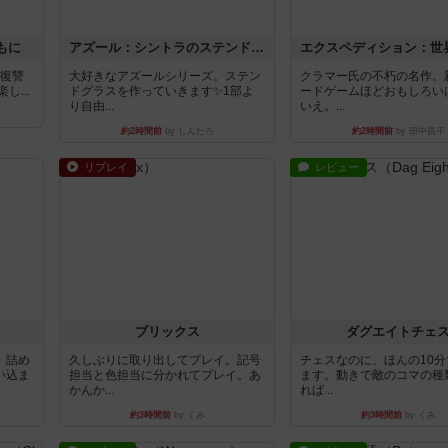
もに
アズール：シントラのステンドグラス
―復讐
大好きなアズールシリーズ。ステン
クラマー氏の不朽の名作。
...
ドグラスを作っていきます✨1部よ
ードゲームほどおもしろい
り自由...
いえ。...
約2時間前
by しんたろ
約2時間前
by 田中昌平
リプレイ
レビュー
ブリックス
ダグエイトチェ
。詰め
久しぶりに取り出してプレイ。記号
チェスなのに、ほんの10
い込ま
担当と色担当に分かれてプレイ。あ
ます。動きで敵のコマの種
かんか...
れば...
約3時間前
by くみ
約3時間前
by くみ