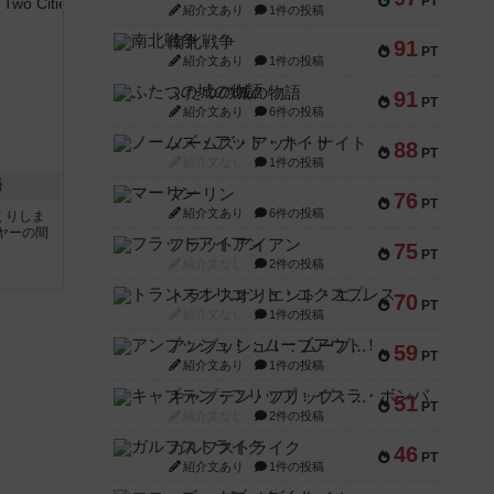
PT
紹介文あり
1件の投稿
南北戦争
91
PT
紹介文あり
1件の投稿
ふたつの城の物語
91
PT
紹介文あり
6件の投稿
ノームズ・アット・ナイト
88
PT
紹介文なし
1件の投稿
語
マーリン
76
PT
紹介文あり
6件の投稿
くりしま
ヤーの間
フラットアイアン
75
PT
紹介文なし
2件の投稿
と
トランスオリエント・エクスプレス
70
PT
紹介文なし
1件の投稿
アンブッシュ！：ムーブアウト！
59
PT
紹介文あり
1件の投稿
キャプテン・フリップ：イスラ・ボンバ
51
PT
紹介文なし
2件の投稿
ガルフストライク
46
PT
紹介文あり
1件の投稿