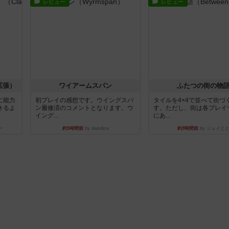
レビュー
レビュー
拡張）
ワイアームスパン
ふたつの街の物
に能力
初プレイの感想です。ウイングスパ
タイルを4×4で並べて街づ
きるよ
ン履修済のコメントとなります。ウ
す。ただし、街は各プレイ
イング...
にあ...
ー
約5時間前
by daisdice
約9時間前
by ジェイと