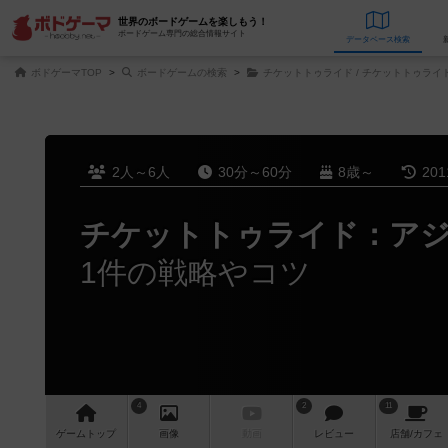
世界のボードゲームを楽しもう！
ボードゲーム専門の総合情報サイト
データベース
検
ボドゲーマTOP
ボードゲームの検索
チケットトゥライド / チケットトゥライ
2人～6人
30分～60分
8歳～
20
チケットトゥライド：ア
1件の戦略やコツ
4
2
11
ゲーム
トップ
画像
動画
レビュー
店舗/
カフェ