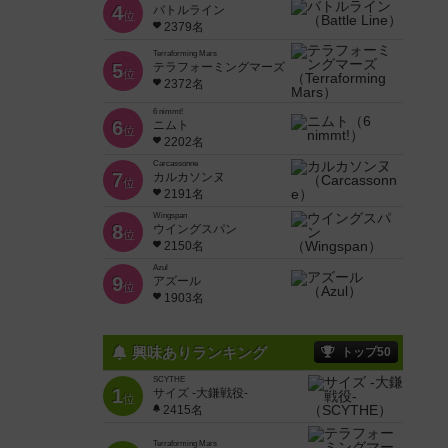
4
バトルライン
位
2379名
Terraforming Mars
5
テラフォーミングマーズ
位
2372名
6 nimmt!
6
ニムト
位
2202名
Carcassonne
7
カルカソンヌ
位
2191名
Wingspan
8
ウイングスパン
位
2150名
Azul
9
アズール
位
1903名
興味ありランキング
トップ50
SCYTHE
1
サイズ -大鎌戦役-
位
2415名
Terraforming Mars