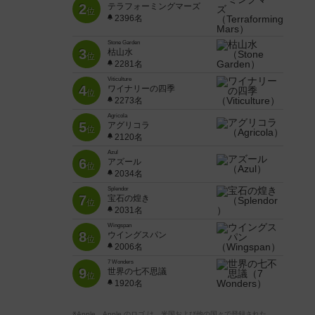
2
テラフォーミングマーズ
位
2396名
Stone Garden
3
枯山水
位
2281名
Viticulture
4
ワイナリーの四季
位
2273名
Agricola
5
アグリコラ
位
2120名
Azul
6
アズール
位
2034名
Splendor
7
宝石の煌き
位
2031名
Wingspan
8
ウイングスパン
位
2006名
7 Wonders
9
世界の七不思議
位
1920名
※Apple、Apple のロゴ は、米国および他の国々で登録された