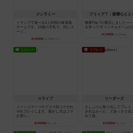
ジンラミー
フリップ７：復讐心とと
トランプで遊べる2人対戦の麻雀風
概要Flip 7が復活しました―
ゲームです。10枚の手札で、同じス
を伴って!オリジナルゲームの楽し
ーツ...
約1時間前
by jurong
約1時間前
by OSAっち
レビュー
リプレイ
スライプ
リーダーズ
メインコマ一つサブコマ四つでそれ
久しぶりに取り出してプレイ
ぞれプレイします。動かし方はコマ
きれなかった…であっさり追
か壁に...
れて負...
約3時間前
by くみ
約3時間前
by くみ