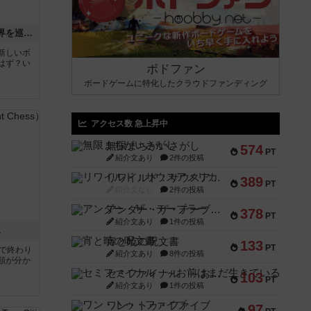
エクスペディション：世界を巡る冒険
新しいボ
はず？い
ボドファン
ボードゲームに特化したクラウドファンディング
アクセス数 急上昇中
無限まちがいさがし
574
PT
紹介文あり
2件の投稿
リワイルド：サウスアメリカ
389
PT
紹介文なし
2件の投稿
アンダー・ザ・テーブラー
378
PT
紹介文あり
1件の投稿
ス
宵と暁の呪文書
133
PT
分で終わり
紹介文あり
8件の投稿
類が分か
セミファイナル ～お前はまだ生きている～
103
PT
紹介文あり
1件の投稿
ワン・トゥ・ファイブ
97