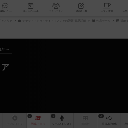
索
新着レビュー
ボードゲーム会
コミュニティ
掲示板一覧
ドアメリカ
チケット・トゥ・ライド：アジアの通販/商品詳細
作品データ
戦略
11年～
ジア
1
1
36
リプレイ
日記
戦略
・コツ
ルール
/インスト
掲示板
拡張/関連
作
次