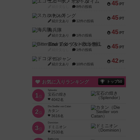
エコーズ・オブ・タイム
45
PT
紹介文なし
8件の投稿
スカルキング
45
PT
紹介文あり
12件の投稿
海兵隊
45
PT
紹介文あり
1件の投稿
Bitter End ブタペスト救出作戦
45
PT
紹介文なし
1件の投稿
ドコジャン
42
PT
紹介文あり
10件の投稿
お気に入りランキング
トップ50
Splendor
1
宝石の煌き
位
4042名
Die Siedler von Catan
2
カタン
位
3616名
Dominion
3
ドミニオン
位
2530名
Battle Line