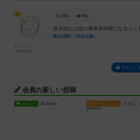
神
28名
0名
基本的には他の乗車券同様になるべく
続きを読む（4年以上前）
オグランド
（Oguland）
チケット
会員の新しい投稿
レビュー
ルール/インスト