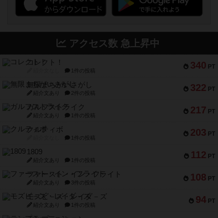
アクセス数 急上昇中
コレクト！
340
PT
紹介文なし
1件の投稿
無限まちがいさがし
322
PT
紹介文あり
2件の投稿
ガルフストライク
217
PT
紹介文あり
1件の投稿
クルティボ
203
PT
紹介文なし
1件の投稿
1809
112
PT
紹介文あり
1件の投稿
ファースト・イン・フライト
108
PT
紹介文あり
3件の投稿
モズビ－ズ・レイダ－ズ
94
PT
紹介文あり
1件の投稿