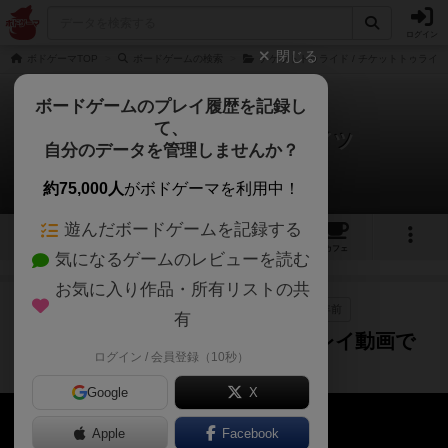
ログイン
閉じる
ボドゲーマTOP
ボードゲームの検索
チケットトゥライド / チケットトゥライ
ボードゲームのプレイ履歴を記録し
て、
チケットトゥライド：ドイツ
自分のデータを管理しませんか？
2件の動画
約75,000人
がボドゲーマを利用中！
遊んだボードゲームを記録する
7
2
10
34
トップ
画像
動画
レビュー
カフェ
気になるゲームのレビューを読む
お気に入り作品・所有リストの共
作品紹介
レビュー
プレイ/実況
約3年前
有
チケットトゥライド：ドイツのプレイ動画で
ログイン / 会員登録（10秒）
す。
Google
X
Apple
Facebook