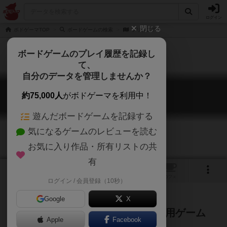
ログイン
閉じる
ボドゲーマTOP
ボードゲームの検索
ブリタニア
ボードゲームのプレイ履歴を記録し
て、
自分のデータを管理しませんか？
ブリタニア
約75,000人
がボドゲーマを利用中！
Britannia
遊んだボードゲームを記録する
気になるゲームのレビューを読む
お気に入り作品・所有リストの共
有
1
1
トップ
画像
動画
レビュー
カフェ
ログイン / 会員登録（10秒）
Google
X
イングランド史をテーマにした4人用ゲーム
Apple
Facebook