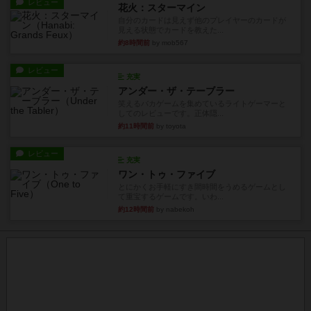
レビュー
花火：スターマイン
自分のカードは見えず他のプレイヤーのカードが
見える状態でカードを教えた...
約8時間前
by mob567
レビュー
充実
アンダー・ザ・テーブラー
笑えるバカゲームを集めているライトゲーマーと
してのレビューです。正体隠...
約11時間前
by toyota
レビュー
充実
ワン・トゥ・ファイブ
とにかくお手軽にすき間時間をうめるゲームとし
て重宝するゲームです。いわ...
約12時間前
by nabekoh