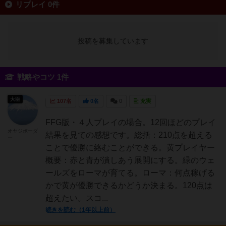
リプレイ 0件
投稿を募集しています
戦略やコツ 1件
大臣
107名
0名
0
充実
FFG版・４人プレイの場合。12回ほどのプレイ
オヤジボーダ
結果を見ての感想です。総括：210点を超える
ー
ことで優勝に絡むことができる。黄プレイヤー
概要：赤と青が潰しあう展開にする。緑のウェ
ールズをローマが育てる。ローマ：何点稼げる
かで黄が優勝できるかどうか決まる。120点は
超えたい。スコ...
続きを読む（1年以上前）