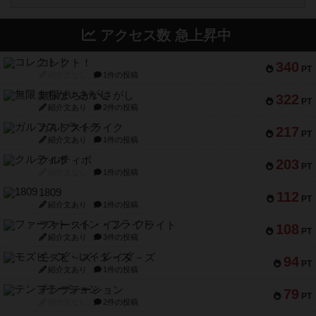
アクセス数 急上昇中
コレクト！
340
PT
紹介文なし
1件の投稿
無限まちがいさがし
322
PT
紹介文あり
2件の投稿
ガルフストライク
217
PT
紹介文あり
1件の投稿
クルティボ
203
PT
紹介文なし
1件の投稿
1809
112
PT
紹介文あり
1件の投稿
ファースト・イン・フライト
108
PT
紹介文あり
3件の投稿
モズビ－ズ・レイダ－ズ
94
PT
紹介文あり
1件の投稿
テンプテーション
79
PT
紹介文なし
2件の投稿