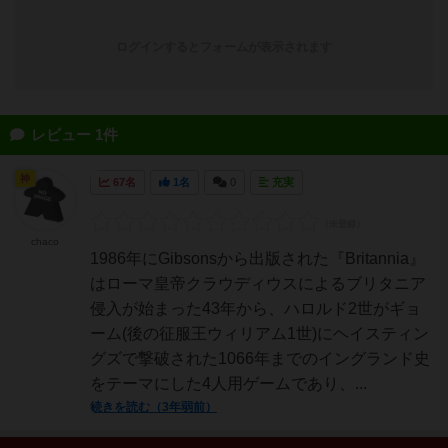
ログインするとフォームが表示されます
レビュー 1件
神
67名
1名
0
充実
chaco
1986年にGibsonsから出版された『Britannia』
はローマ皇帝クラウディウスによるブリタニア
侵入が始まった43年から、ハロルド2世がギョ
ーム(後の征服王ウィリアム1世)にヘイスティン
グズで撃破された1066年までのイングランド史
をテーマにした4人用ゲームであり、...
続きを読む（3年弱前）