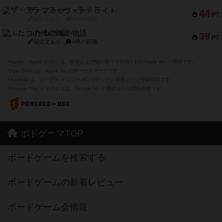
ザ・フラッフィー・ライト
44
PT
紹介文なし
0件の投稿
ふたつの城の物語
39
PT
紹介文あり
6件の投稿
※Apple、Apple のロゴ は、米国および他の国々で登録されたApple Inc.の商標です。
※App Store は、Apple Inc.のサービスマークです。
※Android は、グーグル インコーポレイテッドの商標または登録商標です。
※Google Play とそのロゴは、Google Inc.の商標または登録商標です。
ボドゲーマTOP
ボードゲームを検索する
ボードゲームの新着レビュー
ボードゲーム会情報