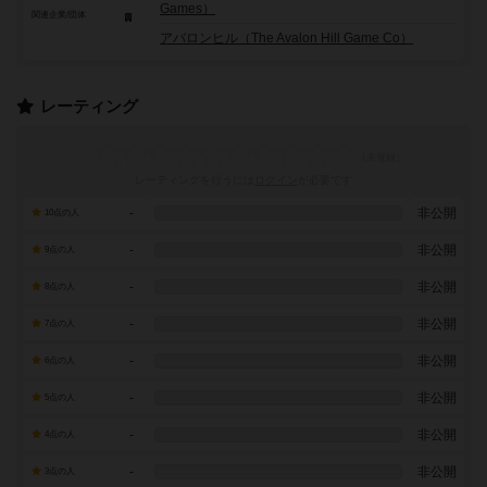
Games）
関連企業/団体
アバロンヒル（The Avalon Hill Game Co）
レーティング
レーティングを行うには
ログイン
が必要です
-
非公開
10点の人
-
非公開
9点の人
-
非公開
8点の人
-
非公開
7点の人
-
非公開
6点の人
-
非公開
5点の人
-
非公開
4点の人
-
非公開
3点の人