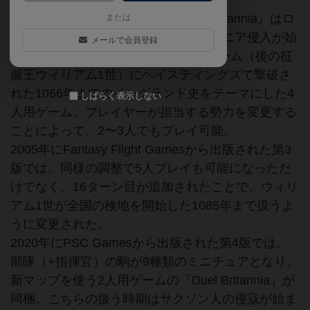
1986年にGibsonsから出版された『Britannia』はロ
または
ーマ皇帝クラウディウスによるブリタニア侵入が始
メールで会員登録
まった43年から、ハロルド2世がギョーム（後の征
服王ウィリアム1世）にヘイスティングズで撃破さ
れた1066年までのイングランド史をテーマにした4
しばらく表示しない
人用ゲーム。プレイヤーが担当する勢力を変更する
ことによって、2〜3人でもプレイ可能。
2005年にFantasy Flight Gamesから出版された第3
版では、同様の調整で5人プレイも可能になっただ
けでなく、16ターン目が追加されたことで、ウィリ
アム1世が全国の検地を開始した1085年まで扱うよ
うに変更された。
2020年にPSC Gamesから出版された第4版では、
部隊（+指揮官）の駒が9種類のミニチュアとなり、
新マップを使う2人用ゲームの『Duel Britannia』が
同梱。こちらの扱う時期はサクソン人の侵寇が始ま