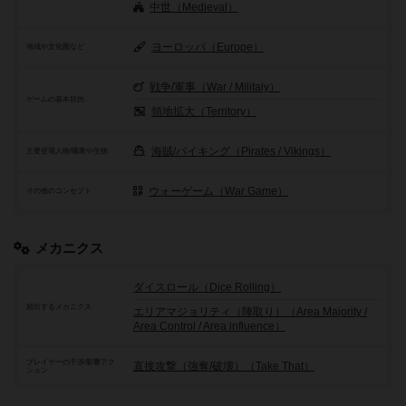
中世（Medieval）
ヨーロッパ（Europe）
地域や文化圏など
戦争/軍事（War / Militaly）
ゲームの基本目的
領地拡大（Territory）
海賊/バイキング（Pirates / Vikings）
主要登場人物/職業や生物
ウォーゲーム（War Game）
その他のコンセプト
メカニクス
ダイスロール（Dice Rolling）
頻出するメカニクス
エリアマジョリティ（陣取り）（Area Majority /
Area Control / Area influence）
プレイヤーの干渉/影響アク
直接攻撃（強奪/破壊）（Take That）
ション