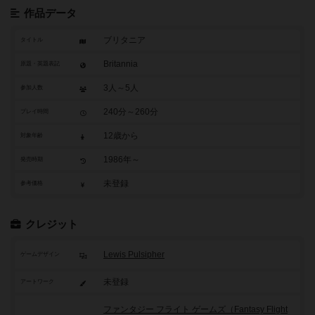
作品データ
ブリタニア
タイトル
Britannia
原題・英題表記
3人～5人
参加人数
240分～260分
プレイ時間
12歳から
対象年齢
1986年～
発売時期
未登録
参考価格
クレジット
Lewis Pulsipher
ゲームデザイン
未登録
アートワーク
ファンタジー フライト ゲームズ（Fantasy Flight