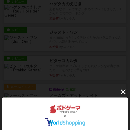
レビュー
ハゲタカのえじき
超有名なゲームですが、初めてプレイしました。1
から15までのカードがプ...
22分前
by みいやん
レビュー
ジャスト・ワン
まぁ面白かった‼️よくテレビとかのバラエティなん
かで、お題がわからずに...
27分前
by みいやん
レビュー
ピタッコカルタ
ボドゲ相席会でプレイしましたひらがなが書かれ
たカードを2枚まで手をつけ...
34分前
by みいやん
ルール/インスト
画像付き
充実
ノームズ・アット・ナイト
ベネボレンス女王は、忠実な臣民を称えるための
祝宴を開こうとしています。...
約1時間前
by jurong
レビュー
画像付き
充実