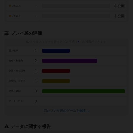
-
非公開
2点の人
-
非公開
1点の人
プレイ感の評価
トグルスイッチを押すとプレイ感（
※
）の投票ができます
1
運・確率
2
戦略・判断力
1
交渉・立ち回り
1
心理戦・ブラフ
3
攻防・戦闘
0
アート・外見
似たプレイ感のゲームを探す→
データに関する報告