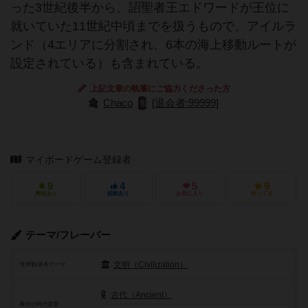
った3世紀後半から、詔聖者王エドワードが王位に
就いていた11世紀中頃までを扱うもので、アイルラ
ンド（4エリアに分割され、6本の海上移動ルートが
設定されている）も含まれている。
上記文章の執筆にご協力くださった方
Chaco
[退会者:99999]
マイボードゲーム登録者
9
4
5
9
興味あり
経験あり
お気に入り
持ってる
テーマ/フレーバー
文明（Civilization）
世界観/基本テーマ
古代（Ancient）
舞台の時代背景