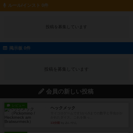
ルール/インスト 0件
投稿を募集しています
掲示板 0件
投稿を募集しています
会員の新しい投稿
レビュー
ヘックメック
サイコロゲームです1から5までの数字と芋虫がか
かれたダイス。これを振っ...
13分前
by みいやん