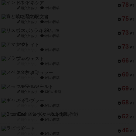
インドネシア
78
PT
紹介文あり
2件の投稿
宵と暁の呪文書
75
PT
紹介文あり
8件の投稿
リスボン・トラム 28
73
PT
紹介文あり
9件の投稿
アマナイト
73
PT
紹介文なし
1件の投稿
ブラヴェスト
66
PT
紹介文なし
1件の投稿
スペクタキュラー
60
PT
紹介文なし
1件の投稿
スモールワールド
59
PT
紹介文あり
13件の投稿
ギャンブラー
58
PT
紹介文なし
2件の投稿
Bitter End ブタペスト救出作戦
52
PT
紹介文なし
1件の投稿
ラピード
46
PT
紹介文なし
1件の投稿