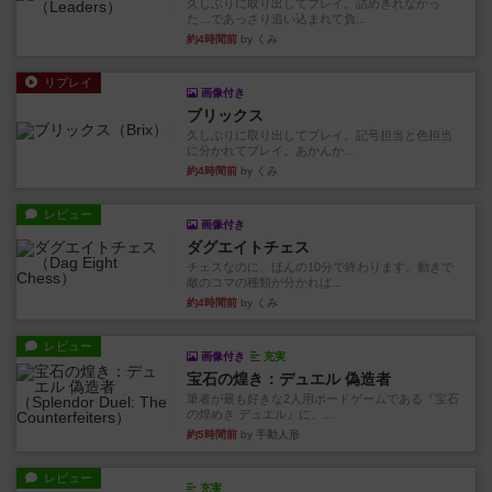
久しぶりに取り出してプレイ。詰めきれなかっ
た…であっさり追い込まれて負...
約4時間前
by くみ
リプレイ
画像付き
ブリックス
久しぶりに取り出してプレイ。記号担当と色担当
に分かれてプレイ。あかんか...
約4時間前
by くみ
レビュー
画像付き
ダグエイトチェス
チェスなのに、ほんの10分で終わります。動きで
敵のコマの種類が分かれば...
約4時間前
by くみ
レビュー
画像付き
充実
宝石の煌き：デュエル 偽造者
筆者が最も好きな2人用ボードゲームである『宝石
の煌めき デュエル』に、...
約5時間前
by 手動人形
レビュー
充実