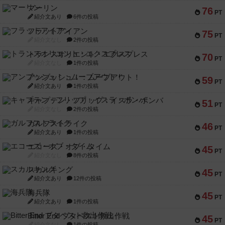
マーリン
76
PT
紹介文あり
6件の投稿
フラットアイアン
75
PT
紹介文なし
2件の投稿
トランスオリエント・エクスプレス
70
PT
紹介文なし
1件の投稿
アンブッシュ！：ムーブアウト！
59
PT
紹介文あり
1件の投稿
キャプテン・フリップ：イスラ・ボンバ
51
PT
紹介文なし
2件の投稿
ガルフストライク
46
PT
紹介文あり
1件の投稿
エコーズ・オブ・タイム
45
PT
紹介文なし
8件の投稿
スカルキング
45
PT
紹介文あり
12件の投稿
海兵隊
45
PT
紹介文あり
1件の投稿
Bitter End ブタペスト救出作戦
45
PT
紹介文なし
1件の投稿