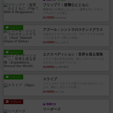
フリップ７：復讐心とともに
概要Flip 7が復活しました――復讐を伴って!オリ
ジナルゲームの楽し...
約2時間前
by jurong
レビュー
アズール：シントラのステンドグラス
大好きなアズールシリーズ。ステンドグラスを作
っていきます✨1部より自由...
約2時間前
by しんたろ
レビュー
エクスペディション：世界を巡る冒険
クラマー氏の不朽の名作。新しいボードゲームほ
どおもしろいはず？いいえ。...
約3時間前
by 田中昌平
レビュー
スライプ
メインコマ一つサブコマ四つでそれぞれプレイし
ます。動かし方はコマか壁に...
約3時間前
by くみ
リプレイ
画像付き
リーダーズ