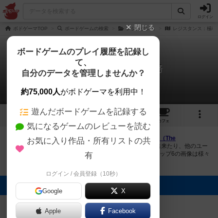
ログイン
閉じる
ボドゲーマTOP
ボードゲームの検索
レジスタンス
レジスタンス：極秘
ボードゲームのプレイ履歴を記録し
て、
レジスタンス：極秘任務
自分のデータを管理しませんか？
2件の画像
約75,000人
がボドゲーマを利用中！
遊んだボードゲームを記録する
2
1
6
トップ
画像
動画
レビュー
カフェ
気になるゲームのレビューを読む
ボドゲーマにログインすると、
「レジスタンス：極秘任務（The
お気に入り作品・所有リストの共
Resistance: Hidden Agenda）」
の画像をアップロード出来たり、他のユー
ザーの投稿画像に評価を付けることができます。また、トップ6の画像は様々
有
なページで表示されます。
ログイン / 会員登録（10秒）
トップに表示される画像
Google
X
まつなが
Bluebear
Apple
Facebook