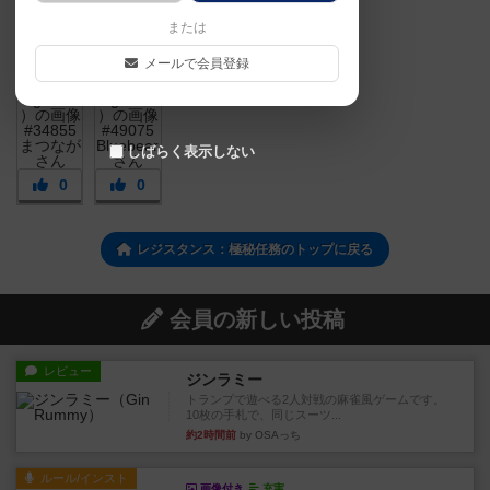
または
メールで会員登録
しばらく表示しない
0
0
レジスタンス：極秘任務のトップに戻る
会員の新しい投稿
レビュー
ジンラミー
トランプで遊べる2人対戦の麻雀風ゲームです。
10枚の手札で、同じスーツ...
約2時間前
by OSAっち
ルール/インスト
画像付き
充実