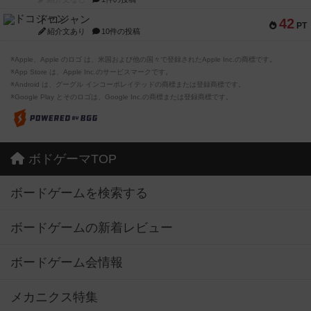
ドコジャン
42
PT
紹介文あり
10件の投稿
※Apple、Apple のロゴ は、米国および他の国々で登録されたApple Inc.の商標です。
※App Store は、Apple Inc.のサービスマークです。
※Android は、グーグル インコーポレイテッドの商標または登録商標です。
※Google Play とそのロゴは、Google Inc.の商標または登録商標です。
ボドゲーマTOP
ボードゲームを検索する
ボードゲームの新着レビュー
ボードゲーム会情報
メカニクス特集