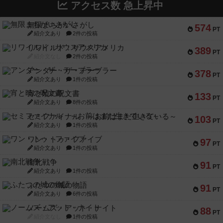
アクセス数 急上昇中
無限まちがいさがし
574
PT
紹介文あり
2件の投稿
リワイルド：サウスアメリカ
389
PT
紹介文なし
2件の投稿
アンダー・ザ・テーブラー
378
PT
紹介文あり
1件の投稿
宵と暁の呪文書
133
PT
紹介文あり
8件の投稿
セミファイナル ～お前はまだ生きている～
103
PT
紹介文あり
1件の投稿
ワン・トゥ・ファイブ
97
PT
紹介文あり
1件の投稿
南北戦争
91
PT
紹介文あり
1件の投稿
ふたつの城の物語
91
PT
紹介文あり
6件の投稿
ノームズ・アット・ナイト
88
PT
紹介文なし
1件の投稿