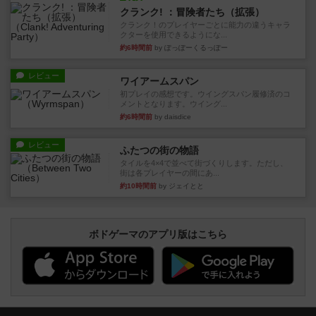
クランク! ：冒険者たち（拡張）
クランク！のプレイヤーごとに能力の違うキャラ
クターを使用できるようにな...
約6時間前
by ぽっぽーくるっぽー
レビュー
ワイアームスパン
初プレイの感想です。ウイングスパン履修済のコ
メントとなります。ウイング...
約6時間前
by daisdice
レビュー
ふたつの街の物語
タイルを4×4で並べて街づくりします。ただし、
街は各プレイヤーの間にあ...
約10時間前
by ジェイとと
ボドゲーマのアプリ版はこちら