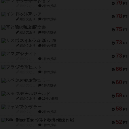
テンプテーション
79
PT
紹介文なし
2件の投稿
インドネシア
78
PT
紹介文あり
2件の投稿
宵と暁の呪文書
75
PT
紹介文あり
8件の投稿
リスボン・トラム 28
73
PT
紹介文あり
9件の投稿
アマナイト
73
PT
紹介文なし
1件の投稿
ブラヴェスト
66
PT
紹介文なし
1件の投稿
スペクタキュラー
60
PT
紹介文なし
1件の投稿
スモールワールド
59
PT
紹介文あり
13件の投稿
ギャンブラー
58
PT
紹介文なし
2件の投稿
Bitter End ブタペスト救出作戦
52
PT
紹介文なし
1件の投稿