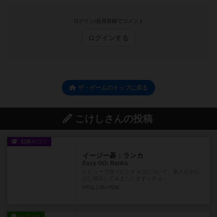
ログイン/会員登録でコメント
ログインする
ザ・ゲームのトップに戻る
こけしさんの投稿
戦略やコツ
イージー碁：ランカ
Easy GO: Ranka
レビューで述べたシチョウについて、素人ながら
少し検証してみましたまずシチョ...
5年以上前
の投稿
レビュー