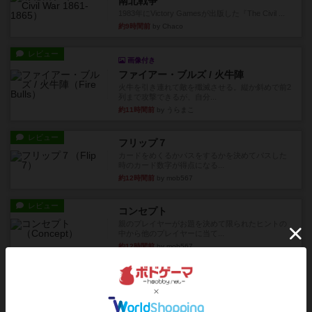
南北戦争
1983年にVictory Gamesが出版した『The Civil ...
約9時間前
by Chaco
レビュー
画像付き
ファイアー・ブルズ / 火牛陣
火牛を引き連れて敵を殲滅させる。縦か斜めで前2
列まで攻撃できるが、自分...
約11時間前
by うらまこ
レビュー
フリップ７
カードをめくるかパスをするかを決めてパスした
時のカード数字が得点になる...
約12時間前
by mob567
レビュー
コンセプト
親のプレイヤーがお題を決めて限られたヒントの
中から他のプレイヤーに当て...
約12時間前
by mob567
レビュー
海兵隊
1988年にVictory Gamesが出版した
『Leathernec...