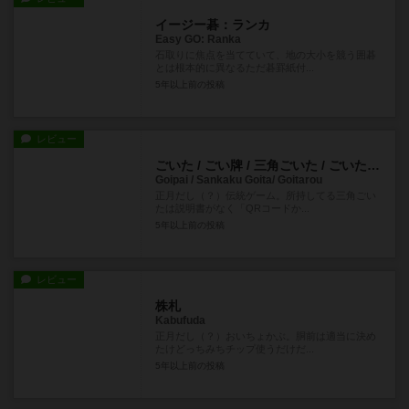
イージー碁：ランカ
Easy GO: Ranka
石取りに焦点を当てていて、地の大小を競う囲碁
とは根本的に異なるただ碁罫紙付...
5年以上前
の投稿
レビュー
ごいた / ごい牌 / 三角ごいた / ごいたろう
Goipai / Sankaku Goita/ Goitarou
正月だし（？）伝統ゲーム。所持してる三角ごい
たは説明書がなく「QRコードか...
5年以上前
の投稿
レビュー
株札
Kabufuda
正月だし（？）おいちょかぶ。胴前は適当に決め
たけどっちみちチップ使うだけだ...
5年以上前
の投稿