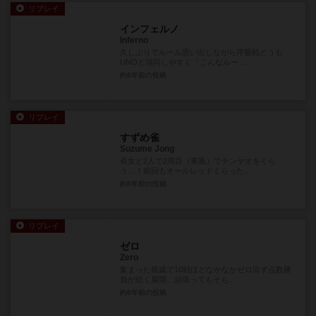
リプレイ
インフェルノ
Inferno
久しぶりでルール思い出しながら序盤戦どうも
UNOと混同しやすく「こんなルー...
約6年前
の投稿
リプレイ
すずめ雀
Suzume Jong
長女と2人で2周目（東風）でチンヤオをくら
う…！前回もオールレッドくらった...
約6年前
の投稿
リプレイ
ゼロ
Zero
集まった親戚で10戦ほどなかなかゼロ出ず点数勝
負が続く展開…頑張ってもそも...
約6年前
の投稿