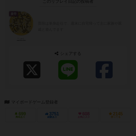
このリプレイ日記の投稿者
皇帝
普段は単身赴任で、週末に自宅帰って主に家族や親
戚と遊んでます
こけし
シェアする
マイボードゲーム登録者
699
3751
608
2145
興味あり
経験あり
お気に入り
持ってる