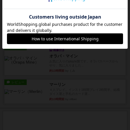
約12時間前
by Chaco
ルール/インスト
画像付き
充実
パーミッド
おばあちゃんは猫が大好きです!しかし、あまりに
も多くの猫を飼っているた...
約12時間前
by jurong
レビュー
画像付き
オラパ・マイン
お気に入りのplayte製です。オラパスペースから
やり、気に入りました...
約13時間前
by くみ
レビュー
マーリン
４人プレイ。インスト1時間プレイ2時間半。結構
ダイス運と手札のカード運...
約13時間前
by oliber