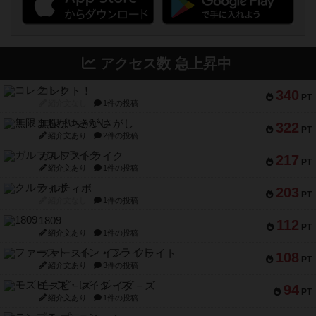
アクセス数 急上昇中
コレクト！
340
PT
紹介文なし
1件の投稿
無限まちがいさがし
322
PT
紹介文あり
2件の投稿
ガルフストライク
217
PT
紹介文あり
1件の投稿
クルティボ
203
PT
紹介文なし
1件の投稿
1809
112
PT
紹介文あり
1件の投稿
ファースト・イン・フライト
108
PT
紹介文あり
3件の投稿
モズビ－ズ・レイダ－ズ
94
PT
紹介文あり
1件の投稿