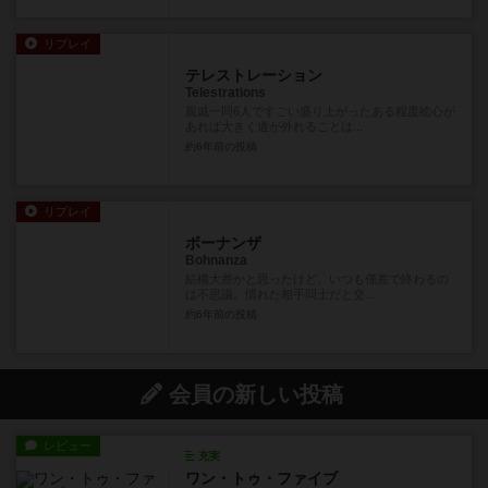
リプレイ
テレストレーション
Telestrations
親戚一同6人ですごい盛り上がったある程度絵心が
あれば大きく道が外れることは...
約6年前
の投稿
リプレイ
ボーナンザ
Bohnanza
結構大差かと思ったけど、いつも僅差で終わるの
は不思議。慣れた相手同士だと交...
約6年前
の投稿
会員の新しい投稿
レビュー
充実
ワン・トゥ・ファイブ