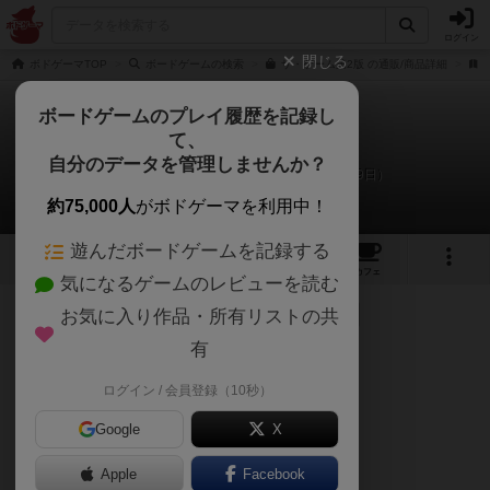
ログイン
閉じる
ボドゲーマTOP
ボードゲームの検索
ザ・ゲーム第2版 の通販/商品詳細
ボードゲームのプレイ履歴を記録し
て、
ザ・ゲーム
自分のデータを管理しませんか？
こけし、長女のリプレイ日記（2020年6月19日）
約75,000人
がボドゲーマを利用中！
遊んだボードゲームを記録する
22
10
50
239
トップ
画像
動画
レビュー
カフェ
気になるゲームのレビューを読む
お気に入り作品・所有リストの共
65名
が参考
0名
がナイス
0
約6年前
有
計10回くらいやってるが今回2人で
ログイン / 会員登録（10秒）
またもクリアならず。
Google
X
まだ1回しかクリア出来てない…難しい！
Apple
Facebook