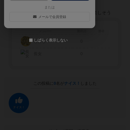
または
相談しながらプレイ出来るためか、子供も楽しそう
メールで会員登録
メンバー
勝利点
勝者
しばらく表示しない
こけし
0
長女
0
この投稿に
0
名が
ナイス！
しました
ナイス！