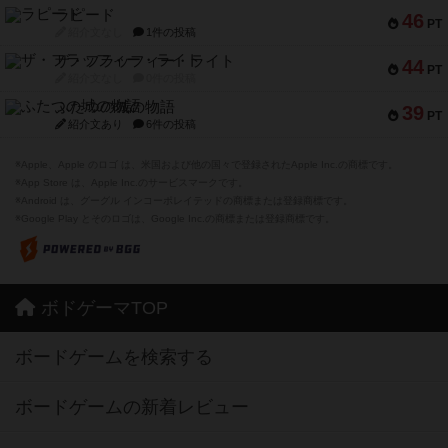
ラピード
46
PT
紹介文なし
1件の投稿
ザ・フラッフィー・ライト
44
PT
紹介文なし
0件の投稿
ふたつの城の物語
39
PT
紹介文あり
6件の投稿
※Apple、Apple のロゴ は、米国および他の国々で登録されたApple Inc.の商標です。
※App Store は、Apple Inc.のサービスマークです。
※Android は、グーグル インコーポレイテッドの商標または登録商標です。
※Google Play とそのロゴは、Google Inc.の商標または登録商標です。
ボドゲーマTOP
ボードゲームを検索する
ボードゲームの新着レビュー