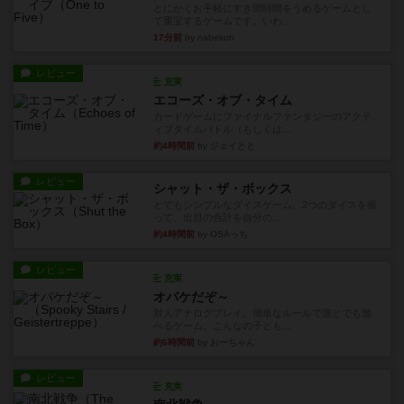
とにかくお手軽にすき間時間をうめるゲームとし
て重宝するゲームです。いわ...
17分前
by nabekoh
レビュー
充実
エコーズ・オブ・タイム
カードゲームにファイナルファンタジーのアクテ
ィブタイムバトル（もしくは...
約4時間前
by ジェイとと
レビュー
シャット・ザ・ボックス
とてもシンプルなダイスゲーム。2つのダイスを振
って、出目の合計を自分の...
約4時間前
by OSAっち
レビュー
充実
オバケだぞ～
対人アナログプレイ。簡単なルールで誰とでも遊
べるゲーム。こんなの子ども...
約6時間前
by おーちゃん
レビュー
充実