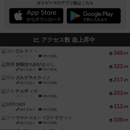
ボドゲーマのアプリ版はこちら
アクセス数 急上昇中
コレクト！
340
PT
紹介文なし
1件の投稿
無限まちがいさがし
322
PT
紹介文あり
2件の投稿
ガルフストライク
217
PT
紹介文あり
1件の投稿
クルティボ
203
PT
紹介文なし
1件の投稿
1809
112
PT
紹介文あり
1件の投稿
ファースト・イン・フライト
108
PT
紹介文あり
3件の投稿