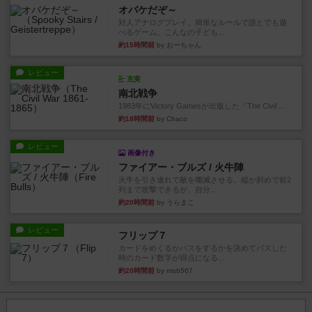
オバケだぞ～
対人アナログプレイ。簡単なルールで誰とでも遊
べるゲーム。こんなの子ども...
約15時間前
by おーちゃん
レビュー
充実
南北戦争
1983年にVictory Gamesが出版した『The Civil ...
約18時間前
by Chaco
レビュー
画像付き
ファイアー・ブルズ / 火牛陣
火牛を引き連れて敵を殲滅させる。縦か斜めで前2
列まで攻撃できるが、自分...
約20時間前
by うらまこ
レビュー
フリップ７
カードをめくるかパスをするかを決めてパスした
時のカード数字が得点になる...
約20時間前
by mob567