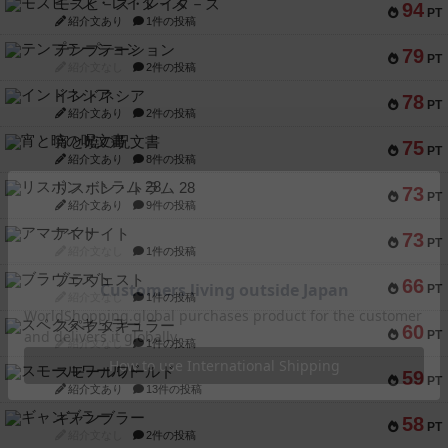
モズビ－ズ・レイダ－ズ
94
PT
紹介文あり
1件の投稿
テンプテーション
79
PT
紹介文なし
2件の投稿
インドネシア
78
PT
紹介文あり
2件の投稿
宵と暁の呪文書
75
PT
紹介文あり
8件の投稿
リスボン・トラム 28
73
PT
紹介文あり
9件の投稿
アマナイト
73
PT
紹介文なし
1件の投稿
ブラヴェスト
66
PT
紹介文なし
1件の投稿
スペクタキュラー
60
PT
紹介文なし
1件の投稿
スモールワールド
59
PT
紹介文あり
13件の投稿
ギャンブラー
58
PT
紹介文なし
2件の投稿