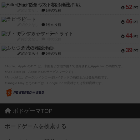
Bitter End ブタペスト救出作戦
52
PT
紹介文なし
1件の投稿
ラピード
46
PT
紹介文なし
1件の投稿
ザ・フラッフィー・ライト
44
PT
紹介文なし
0件の投稿
ふたつの城の物語
39
PT
紹介文あり
6件の投稿
※Apple、Apple のロゴ は、米国および他の国々で登録されたApple Inc.の商標です。
※App Store は、Apple Inc.のサービスマークです。
※Android は、グーグル インコーポレイテッドの商標または登録商標です。
※Google Play とそのロゴは、Google Inc.の商標または登録商標です。
ボドゲーマTOP
ボードゲームを検索する