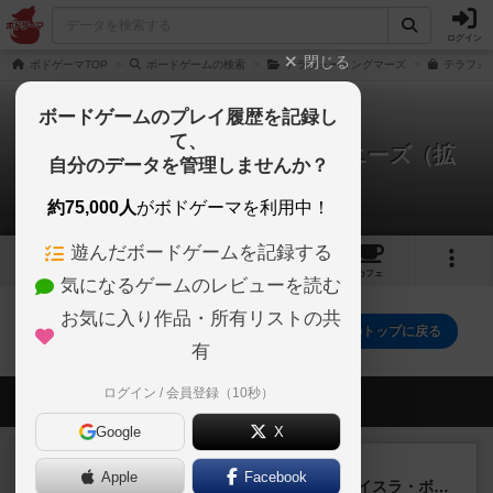
ログイン
閉じる
ボドゲーマTOP
ボードゲームの検索
テラフォーミングマーズ
テラフォ
ボードゲームのプレイ履歴を記録し
て、
テラフォーミングマーズ：コロニーズ（拡
自分のデータを管理しませんか？
張）
0件の戦略やコツ
約75,000人
がボドゲーマを利用中！
遊んだボードゲームを記録する
6
1
7
140
トップ
画像
動画
レビュー
カフェ
気になるゲームのレビューを読む
お気に入り作品・所有リストの共
テラフォーミングマーズ：コロニーズ（拡張）のトップに戻る
有
ログイン / 会員登録（10秒）
会員の新しい投稿
Google
X
ルール/インスト
画像付き
充実
Apple
Facebook
キャプテン・フリップ：イスラ・ボンバ