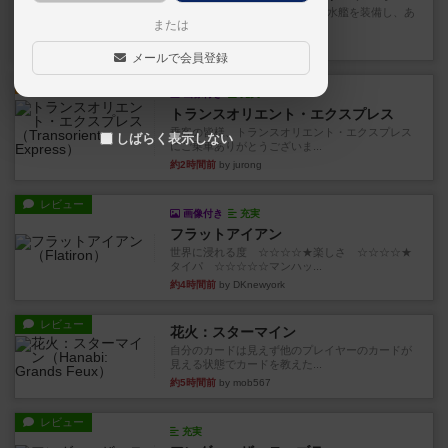
イスラ・ボンバを探しに出航!潜水艦を装備し、あ
または
なたの乗組員を監獄から解...
約2時間前
by jurong
メールで会員登録
ルール/インスト
画像付き
充実
トランスオリエント・エクスプレス
乗客の皆様、トランスオリエント・エクスプレス
しばらく表示しない
にご乗車ありがとうございま...
約2時間前
by jurong
レビュー
画像付き
充実
フラットアイアン
世界に浸れる度 ☆☆☆☆★楽しさ ☆☆☆☆★
タイパ ☆☆☆☆☆マンハッ...
約4時間前
by DKnewyork
レビュー
花火：スターマイン
自分のカードは見えず他のプレイヤーのカードが
見える状態でカードを教えた...
約5時間前
by mob567
レビュー
充実