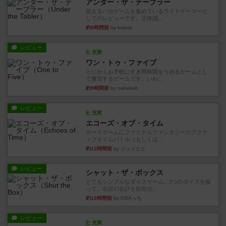
アンダー・ザ・テーブラー
笑えるバカゲームを集めているライトゲーマーと
してのレビューです。正体隠...
約8時間前
by toyota
レビュー
充実
ワン・トゥ・ファイブ
とにかくお手軽にすき間時間をうめるゲームとし
て重宝するゲームです。いわ...
約9時間前
by nabekoh
レビュー
充実
エコーズ・オブ・タイム
カードゲームにファイナルファンタジーのアクテ
ィブタイムバトル（もしくは...
約13時間前
by ジェイとと
レビュー
シャット・ザ・ボックス
とてもシンプルなダイスゲーム。2つのダイスを振
って、出目の合計を自分の...
約13時間前
by OSAっち
レビュー
充実